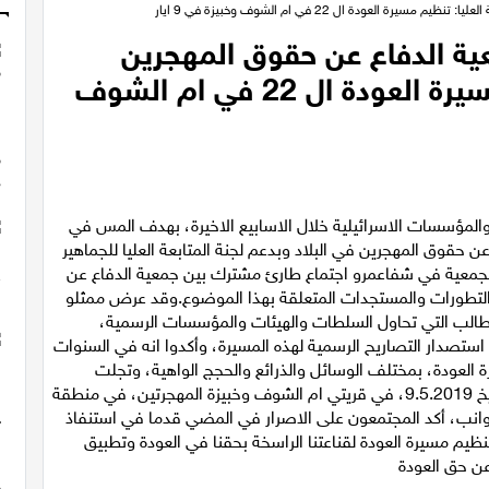
عودة ال 22 في ام الشوف وخبيزة في 9 ايار
ية الدفاع عن حقوق المهجرين
ولجنة المتابعة العليا: تنظيم مسيرة العودة ال 22 في ام الشوف
والمؤسسات الاسرائيلية خلال الاسابيع الاخيرة، بهدف المس في
ن حقوق المهجرين في البلاد وبدعم لجنة المتابعة العليا للجماهير
د ظهر يوم السبت 27.4.2019 في مقر الجمعية في شفاعمرو اجتماع طارئ مشترك بين جمعية الدفاع عن
خر التطورات والمستجدات المتعلقة بهذا الموضوع.وقد عرض ممثلو
الب التي تحاول السلطات والهيئات والمؤسسات الرسمية،
استصدار التصاريح الرسمية لهذه المسيرة، وأكدوا انه في السنوات
 العودة، بمختلف الوسائل والذرائع والحجج الواهية، وتجلت
اقصاها خلال الاستعدادات لتنظيم المسيرة القادمة، بتاريخ 9.5.2019، في قريتي ام الشوف وخبيزة المهجرتين، في منطقة
وانب، أكد المجتمعون على الاصرار في المضي قدما في استنفاذ
تنظيم مسيرة العودة لقناعتنا الراسخة بحقنا في العودة وتطبيق