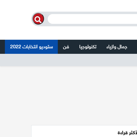
جمال وازياء
تكنولوجيا
فن
ستوديو انتخابات 2022
أكثر قراءة