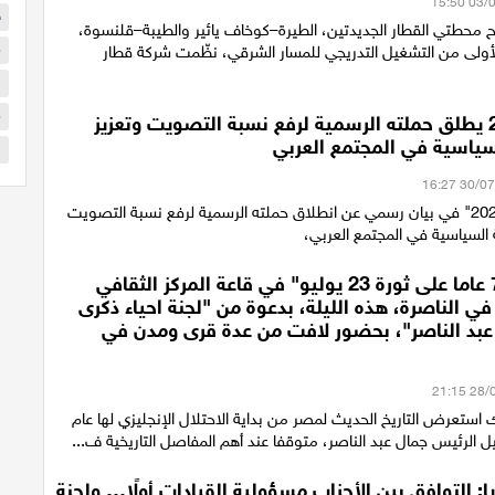
ح
ح محطتي القطار الجديدتين، الطيرة–كوخاف يائير والطيبة–قلنسوة،
م
أولى من التشغيل التدريجي للمسار الشرقي، نظّمت شركة قطار
ا
م
ائتلاف 2026 يطلق حملته الرسمية لرفع نسبة التصويت وتعزيز
سياسية في المجتمع العربي
ا
أعلن "ائتلاف 2026" في بيان رسمي عن انطلاق حملته الرسمية لرفع نسبة التصويت
 السياسية في المجتمع العربي،
احتفالية "74 عاما على ثورة 23 يوليو" في قاعة المركز الثقافي
ي الناصرة، هذه الليلة، بدعوة من "لجنة احياء ذكرى
 عبد الناصر"، بحضور لافت من عدة قرى ومدن في
استعرض التاريخ الحديث لمصر من بداية الاحتلال الإنجليزي لها عام
ريا: التوافق بين الأحزاب مسؤولية القيادات أولًا… ولجنة