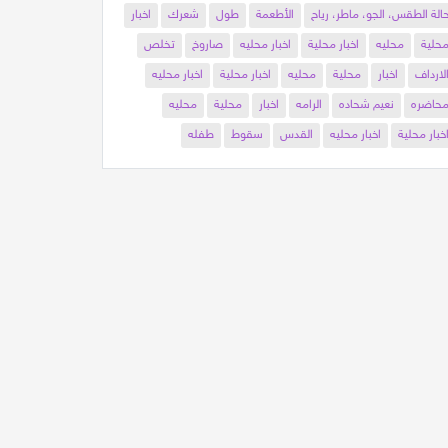
الة الطقس، الجو، ماطر، رياح
الأطعمة
طول
شعرك
اخبار
حلية
محليه
اخبار محلية
اخبار محليه
صاروخ
تخلص
لارداف
اخبار
محلية
محليه
اخبار محلية
اخبار محليه
حاضره
نعيم شحاده
الرامه
اخبار
محلية
محليه
خبار محلية
اخبار محليه
القدس
سقوط
طفله