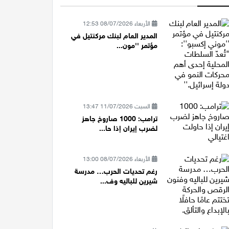
الأربعاء 08/07/2026 12:53
المدير العام لبنك مركنتيل في
مؤتمر ''مون...
السبت 11/07/2026 13:47
ترامب: 1000 صاروخ جاهز
لضرب إيران إذا حا...
الأربعاء 08/07/2026 13:00
رغم تحديات الحرب… مدرسة
شيرين للباليه وف...