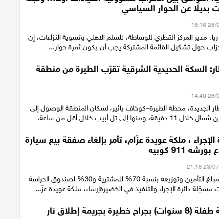
 بديلًا عن الحوار السياسي
 ريا، مدير المركز القطري للوساطة، للسلم الأهلي وتسوية النزاعات، إن
حزاب حول تشكيل القائمة المشتركة يجب أن يكون ثمرة حوار...
ر: السكة الحديدية الشرقية تقرّب الطيرة من منطقة
ار الجديدة، محطة الطيرة–كوخاف يائير، لسكان المنطقة الوصول إلى
منها إلى تل أبيب خلال أقل من ساعة.
 الإجراء ، ملكة عويدة عزّام، تأمر بإلغاء صفقة بيع سيارة
شه 911 كوبيه
مصادرة جزئية لمبلغ التأمين وتوزيعه بنسبة 70% للمشترية و30% لصندوق الحراسة
مسجّلة دائرة الإجراء والتنفيذ في الخضيرةإرساء، ملكة عويدة عزّ...
 خطيرة بجريمة إطلاق نار