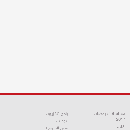
مسلسلات رمضان
برامج تلفزيون
2017
منوعات
افلام
رقص النجوم 3