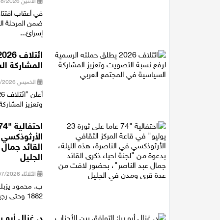
الأثنين 03/08/2026 15:50
في أعقاب افتتا
ضمن المرحلة ال
إسرائ...
المشاركة ال
الخميس 30/07/2026 16:27
وتعزيز المشاركة
الأرثوذكسي ف
القائد جمال
الجليل
الثلاثاء 28/07/2026 21:15
ب. محمود يزبك 
1882 وحتى رجيل الرئيس جمال عبد الناصر، متوقفا عند أهم المفاصل التاريخية ف...
د. غزال أبو 