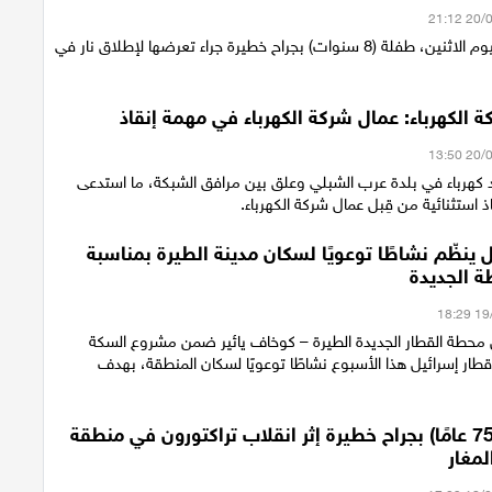
أصيبت مساء اليوم الاثنين، طفلة (8 سنوات) بجراح خطيرة جراء تعرضها لإطلاق نار في
 الكهرباء: عمال شركة الكهرباء في مهمة إنقاذ
كهرباء في بلدة عرب الشبلي وعلق بين مرافق الشبكة، ما استدعى
ذ استثنائية من قِبل عمال شركة الكهرباء.
 ينظّم نشاطًا توعويًا لسكان مدينة الطيرة بمناسبة
ة الجديدة
محطة القطار الجديدة الطيرة – كوخاف يائير ضمن مشروع السكة
قطار إسرائيل هذا الأسبوع نشاطًا توعويًا لسكان المنطقة، بهدف
إصابة رجل (75 عامًا) بجراح خطيرة إثر انقلاب تراكتورون في منطقة
لمغار