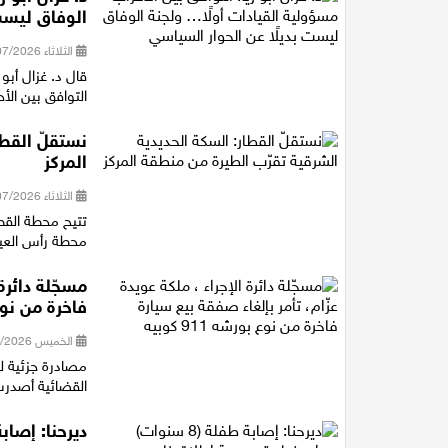
الوفاق ليست
الثلاثاء 28/07/2026 18:16
قال د. غزال أبو
التوافق بين الأ
نستقلّ القطا
المركز
الثلاثاء 28/07/2026 14:40
تتيح محطة القط
محطة رأس العين شمال خلال 11 دقيقة، و
مسجّلة دائرة
فاخرة من نوع بور
الخميس 23/07/2026 21:16
القضائية أصدرت 
ديرحنا: إصابة طفلة (8 سنوات) بجراح