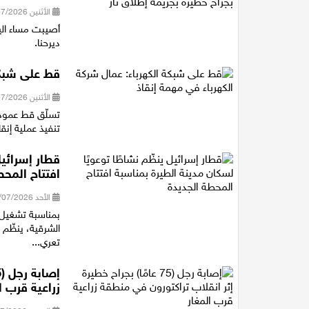
الأثنين 20/07/2026 21:12
ديرحنا.
قط على شبكة
الأثنين 20/07/2026 13:50
تسلّق قط عمود 
تنفيذ عملية إنقا
قطار إسرائيل
افتتاح المحط
الأحد 19/07/2026 18:29
بمناسبة تشغيل 
الشرقية، ينظّم 
تعري...
زراعية قرب ا