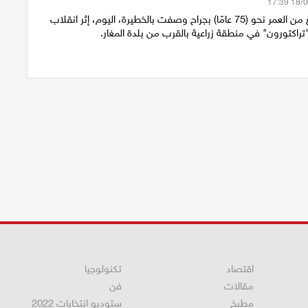
أصيب رجل يبلغ من العمر نحو (75 عامًا) بجراح وصفت بالخطيرة، اليوم، إثر انقلاب
راكتورون" في منطقة زراعية بالقرب من بلدة المغار.
اقتصاد
تكنولوجيا
مقالات
فن
مطبخ
ستوديو انتخابات 2022