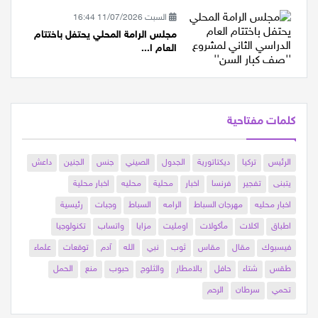
السبت 11/07/2026 16:44
مجلس الرامة المحلي يحتفل باختتام
العام ا...
كلمات مفتاحية
الرئيس
تركيا
ديكتاتورية
الجدول
الصيني
جنس
الجنين
داعش
يتبنى
تفجير
فرنسا
اخبار
محلية
محليه
اخبار محلية
اخبار محليه
مهرجان السباط
الرامه
السباط
وجبات
رئيسية
اطباق
اكلات
مأكولات
اومليت
مزايا
واتساب
تكنولوجيا
فيسبوك
مقال
مقاس
ثوب
نبي
الله
آدم
توقعات
علماء
طقس
شتاء
حافل
بالامطار
والثلوج
حبوب
منع
الحمل
تحمي
سرطان
الرحم