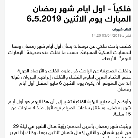
عيلبون
فلكياً - اول ايام شهر رمضان
المبارك يوم الاثنين 6.5.2019
دير حنا
افنان شهوان
نشر بـ 03/04/2019 14:20
سخنين
كشف باحث فلكي عن توقعاته بشأن أول أيام شهر رمضان وفقا
للحسابات الفلكية المسبقة، حسب ما نقلت عنه صحيفة "الإمارات
عرابة
اليوم"، الأربعاء.
ونقلت الصحيفة عن الباحث في علوم الفلك والأرصاد الجوية
اخبار عالمية
عضو الاتحاد العربي لعلوم الفضاء والفلك، إبراهيم الجروان، قوله
إنه من المتوقع أن يكون يوم الاثنين 6 مايو المقبل أول أيام
رياضة
رمضان.
وأوضح أن معايير الرؤية الفلكية تشير إلى أن هذا اليوم هو أول أيام
رياضة محلية
شهر رمضان، وستقل ساعات الصيام فيه لأول منذ 4 سنوات عن
15 ساعة.
رياضة عالمية
ويثبت شهر رمضان بأمرين أحدهم: رؤية هلال الشهر في ليلة 29
من شهر شعبان، والثاني إكمال شعبان ثلاثين يوما، وذلك إذا لم ير
تقارير خاصة