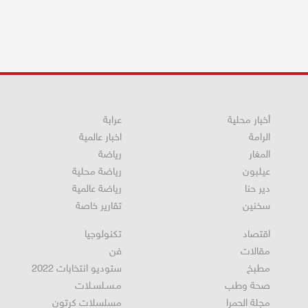
أخبار محلية
عرابة
الرامة
اخبار عالمية
المغار
رياضة
عيلبون
رياضة محلية
دير حنا
رياضة عالمية
سخنين
تقارير خاصة
اقتصاد
تكنولوجيا
مقالات
فن
مطبخ
ستوديو انتخابات 2022
صحة وطب
مـسـلسـلات
مجلة الحمرا
مسلسلات كرتون