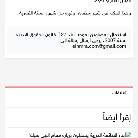
الهلال لغيم أو نحوه.
اقتصاد
وهذا الحكم في شهر رمضان، وغيره من شهور السنة القمرية.
مقالات
استعمال المضامين بموجب بند 27 أ لقانون الحقوق الأدبية
لسنة 2007، يرجى ارسال رسالة الى:
مطبخ
elhmra.com@gmail.com
صحة وطب
مجلة الحمرا
جمال وازياء
تعليقات
تكنولوجيا
فن
إقرأ أيضاً
ستوديو انتخابات 2022