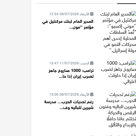
الأربعاء 08/07/2026 12:53
المدير العام لبنك مركنتيل في
مؤتمر ''مون...
السبت 11/07/2026 13:47
ترامب: 1000 صاروخ جاهز
لضرب إيران إذا حا...
الأربعاء 08/07/2026 13:00
رغم تحديات الحرب… مدرسة
شيرين للباليه وف...