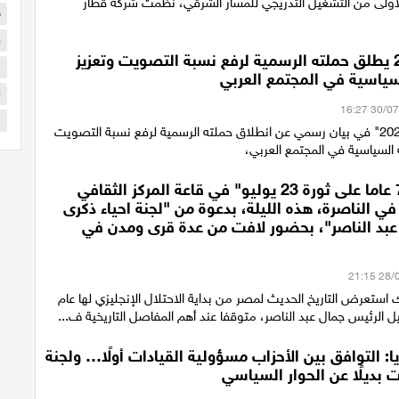
أولى من التشغيل التدريجي للمسار الشرقي، نظّمت شركة قطار
ح
م
ائتلاف 2026 يطلق حملته الرسمية لرفع نسبة التصويت وتعزيز
ا
سياسية في المجتمع العربي
م
ا
أعلن "ائتلاف 2026" في بيان رسمي عن انطلاق حملته الرسمية لرفع نسبة التصويت
 السياسية في المجتمع العربي،
احتفالية "74 عاما على ثورة 23 يوليو" في قاعة المركز الثقافي
ي الناصرة، هذه الليلة، بدعوة من "لجنة احياء ذكرى
 عبد الناصر"، بحضور لافت من عدة قرى ومدن في
استعرض التاريخ الحديث لمصر من بداية الاحتلال الإنجليزي لها عام
ريا: التوافق بين الأحزاب مسؤولية القيادات أولًا… ولجنة
 بديلًا عن الحوار السياسي