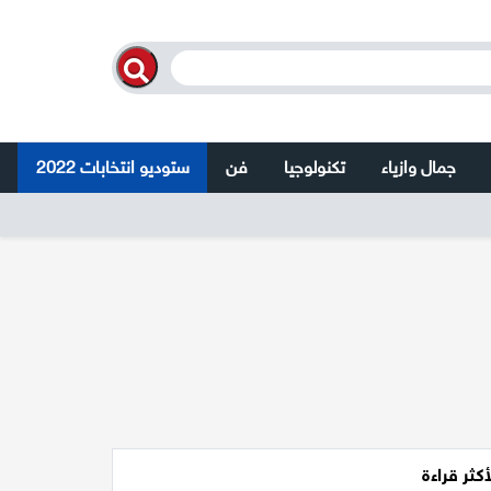
جمال وازياء
تكنولوجيا
فن
ستوديو انتخابات 2022
أكثر قراءة