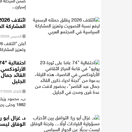
ضمن المرحلة ال
إسرائ...
المشاركة ال
الخميس 30/07/2026 16:27
وتعزيز المشاركة
الأرثوذكسي ف
القائد جمال
الجليل
الثلاثاء 28/07/2026 21:15
ب. محمود يزبك 
1882 وحتى رجيل الرئيس جمال عبد الناصر، متوقفا عند أهم المفاصل التاريخية ف...
د. غزال أبو 
الوفاق ليست