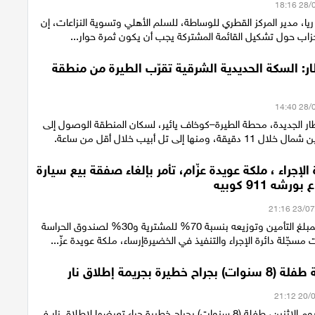
 ريا، مدير المركز القطري للوساطة، للسلم الأهلي وتسوية النزاعات، إن
حزاب حول تشكيل القائمة المشتركة يجب أن يكون ثمرة حوار...
ر: السكة الحديدية الشرقية تقرّب الطيرة من منطقة
ار الجديدة، محطة الطيرة–كوخاف يائير، لسكان المنطقة الوصول إلى
منها إلى تل أبيب خلال أقل من ساعة.
 الإجراء ، ملكة عويدة عزّام، تأمر بإلغاء صفقة بيع سيارة
شه 911 كوبيه
مصادرة جزئية لمبلغ التأمين وتوزيعه بنسبة 70% للمشترية و30% لصندوق الحراسة
مسجّلة دائرة الإجراء والتنفيذ في الخضيرةإرساء، ملكة عويدة عزّ...
 خطيرة بجريمة إطلاق نار
أصيبت مساء اليوم الاثنين، طفلة (8 سنوات) بجراح خطيرة جراء تعرضها لإطلاق نار في