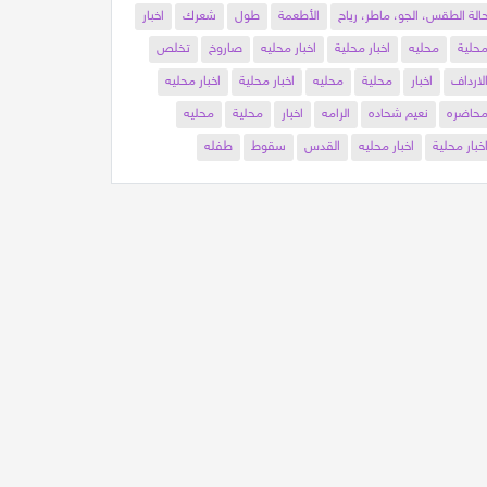
الة الطقس، الجو، ماطر، رياح
الأطعمة
طول
شعرك
اخبار
حلية
محليه
اخبار محلية
اخبار محليه
صاروخ
تخلص
لارداف
اخبار
محلية
محليه
اخبار محلية
اخبار محليه
حاضره
نعيم شحاده
الرامه
اخبار
محلية
محليه
خبار محلية
اخبار محليه
القدس
سقوط
طفله