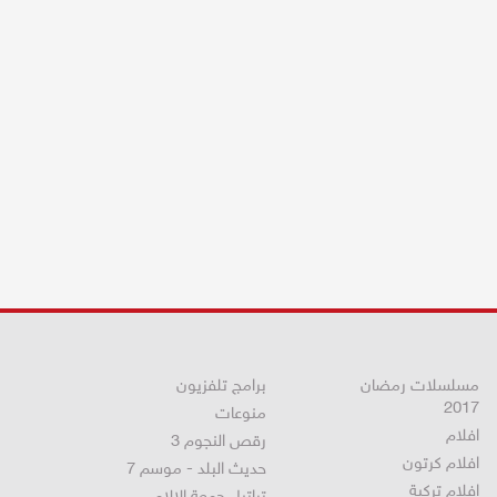
مسلسلات رمضان
برامج تلفزيون
2017
منوعات
افلام
رقص النجوم 3
افلام كرتون
حديث البلد - موسم 7
افلام تركية
تراتيل جمعة الالام