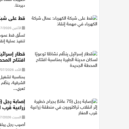
ديرحنا.
قط على شبكة
الأثنين 20/07/2026 13:50
تسلّق قط عمود 
تنفيذ عملية إنقا
قطار إسرائيل
افتتاح المحط
الأحد 19/07/2026 18:29
بمناسبة تشغيل 
الشرقية، ينظّم 
تعري...
زراعية قرب ا
السبت 18/07/2026 17:39