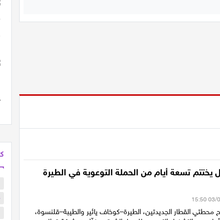
كل
 يختتم تسعة أيام من الحملة التوعوية في الطيرة
ب
م
ح محطتي القطار الجديدتين، الطيرة–كوخاف يائير والطيبة–قلنسوة،
ا