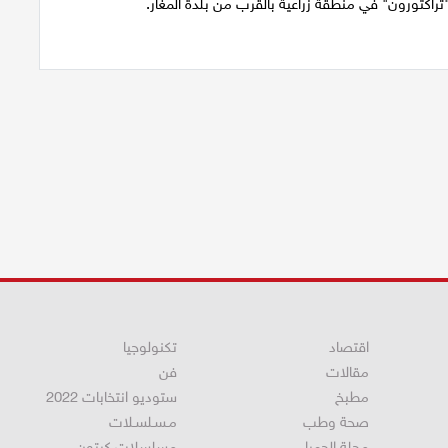
راكتورون" في منطقة زراعية بالقرب من بلدة المغار.
اقتصاد
تكنولوجيا
مقالات
فن
مطبخ
ستوديو انتخابات 2022
صحة وطب
مـسـلسـلات
مجلة الحمرا
مسلسلات كرتون