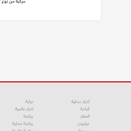
مركبة من نوع "ت
أخبار محلية
عرابة
الرامة
اخبار عالمية
المغار
رياضة
عيلبون
رياضة محلية
دير حنا
رياضة عالمية