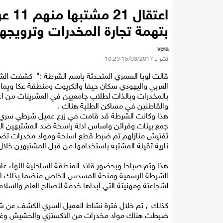
اعتق
بتهمة تجارة المخدرات وترويجها
vera
نشر بـ 15/03/2017 10:29
بالمخدرات وبالذات لطلاب جامعيين في العشرينات من ا
والقاطنين في مساكن الطلبة هناك .
هذا وكانت الشرطة قد قامت في زرع عميل شرطي سري ق
جمع بينات وقرائن واساس ادلة راسخة ضد المشتبهين ال
نارية ثقيلة المشتبه باستخدامها من قبل المشتبهين خلال
هذا وتم صباحا وبحضور قائد المنطقة الساحلية اللواء ع
الشرطة الرسمية ومنحة المسدس الخاص منضما بذلك ال
لشجاعتة ومهنيتة التي ابداها خدمة للصالح العام والسلام
كذلك , تم خلال فترة نشاط العميل السري الكشف عن شق
ضبطت هناك مواد مخدرات من الاكستزي والحشيش وغي