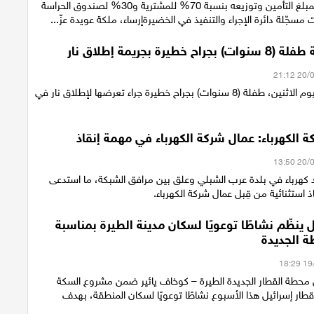
مصادرة جزئية لمبلغ التأمين وتوزيعه بنسبة 70% للمشترية و30% لصندوق الحراسة
مسجّلة دائرة الإجراء والتنفيذ في الخضيرةإرساء، ملكة عويدة عزّ...
 خطيرة بجريمة إطلاق نار
أصيبت مساء اليوم الاثنين، طفلة (8 سنوات) بجراح خطيرة جراء تعرضها لإطلاق نار في
 الكهرباء: عمال شركة الكهرباء في مهمة إنقاذ
كهرباء في بلدة عرب الشبلي وعلق بين مرافق الشبكة، ما استدعى
ذ استثنائية من قِبل عمال شركة الكهرباء.
 ينظّم نشاطًا توعويًا لسكان مدينة الطيرة بمناسبة
ة الجديدة
محطة القطار الجديدة الطيرة – كوخاف يائير ضمن مشروع السكة
قطار إسرائيل هذا الأسبوع نشاطًا توعويًا لسكان المنطقة، بهدف