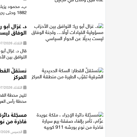
ب. محمود يزبك 
1882 وحتى رجيل الرئيس جمال عبد الناصر، متوقفا عند أهم المفاصل التاريخية ف...
د. غزال أبو 
الوفاق ليست
الثلاثاء 28/07/2026 18:16
قال د. غزال أبو
التوافق بين الأ
نستقلّ القطا
المركز
الثلاثاء 28/07/2026 14:40
تتيح محطة القط
محطة رأس العين شمال خلال 11 دقيقة، و
مسجّلة دائرة
فاخرة من نوع بور
الخميس 23/07/2026 21:16