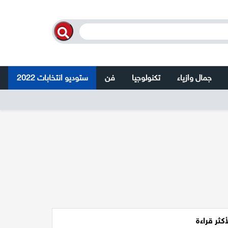
جمال وازياء
تكنولوجيا
فن
ستوديو انتخابات 2022
أكثر قراءة