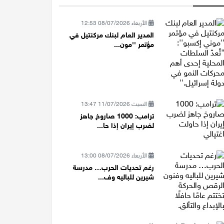
الأربعاء 08/07/2026 12:53
المدير العام لبنك مركنتيل في
مؤتمر ''مون...
السبت 11/07/2026 13:47
ترامب: 1000 صاروخ جاهز
لضرب إيران إذا حا...
الأربعاء 08/07/2026 13:00
رغم تحديات الحرب… مدرسة
شيرين للباليه وف...