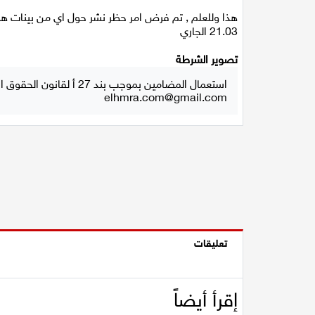
هذا وللعلم , تم فرض امر حظر نشر حول اي من بينات ه
21.03 الجاري
تصوير الشرطة
استعمال المضامين بموجب بند 27 أ لقانون الحقوق الأدبية لسنة 2007، يرجى ارسال رسالة الى:
elhmra.com@gmail.com
تعليقات
إقرأ أيضاً