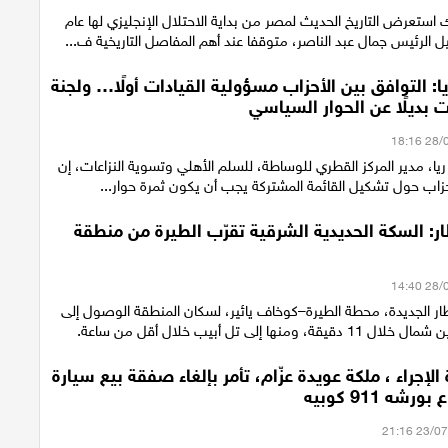
استعرض التاريخ الحديث لمصر من بداية الاحتلال الإنجليزي لها عام
ريا: التوافق بين الأحزاب مسؤولية القيادات أولًا… ولجنة
 بديلًا عن الحوار السياسي
 ريا، مدير المركز القطري للوساطة، للسلم الأهلي وتسوية النزاعات، إن
حزاب حول تشكيل القائمة المشتركة يجب أن يكون ثمرة حوار...
ر: السكة الحديدية الشرقية تقرّب الطيرة من منطقة
ار الجديدة، محطة الطيرة–كوخاف يائير، لسكان المنطقة الوصول إلى
منها إلى تل أبيب خلال أقل من ساعة.
 الإجراء ، ملكة عويدة عزّام، تأمر بإلغاء صفقة بيع سيارة
شه 911 كوبيه