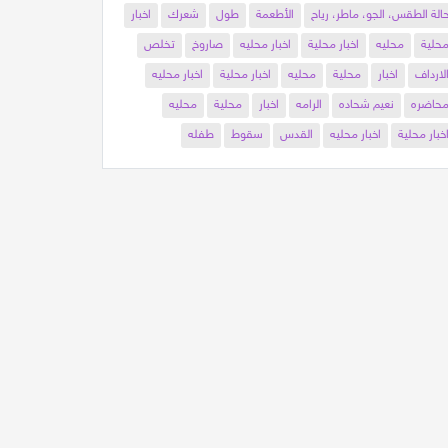
الة الطقس، الجو، ماطر، رياح
الأطعمة
طول
شعرك
اخبار
حلية
محليه
اخبار محلية
اخبار محليه
صاروخ
تخلص
لارداف
اخبار
محلية
محليه
اخبار محلية
اخبار محليه
حاضره
نعيم شحاده
الرامه
اخبار
محلية
محليه
خبار محلية
اخبار محليه
القدس
سقوط
طفله