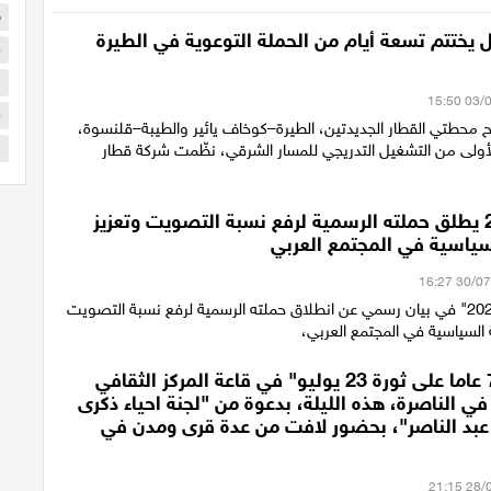
ح
 يختتم تسعة أيام من الحملة التوعوية في الطيرة
م
ا
م
ح محطتي القطار الجديدتين، الطيرة–كوخاف يائير والطيبة–قلنسوة،
ا
أولى من التشغيل التدريجي للمسار الشرقي، نظّمت شركة قطار
ائتلاف 2026 يطلق حملته الرسمية لرفع نسبة التصويت وتعزيز
سياسية في المجتمع العربي
أعلن "ائتلاف 2026" في بيان رسمي عن انطلاق حملته الرسمية لرفع نسبة التصويت
 السياسية في المجتمع العربي،
احتفالية "74 عاما على ثورة 23 يوليو" في قاعة المركز الثقافي
ي الناصرة، هذه الليلة، بدعوة من "لجنة احياء ذكرى
 عبد الناصر"، بحضور لافت من عدة قرى ومدن في