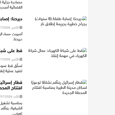
القضائية أصدرت 
ديرحنا: إصابة طفلة (8 سنوات) بجراح
الأثنين 20/07/2026 21:12
ديرحنا.
قط على شبكة
الأثنين 20/07/2026 13:50
تسلّق قط عمود 
تنفيذ عملية إنقا
قطار إسرائيل
افتتاح المحط
الأحد 19/07/2026 18:29
بمناسبة تشغيل 
الشرقية، ينظّم 
تعري...