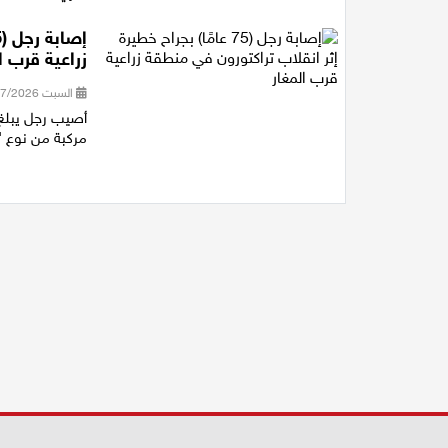
زراعية قرب ا
السبت 18/07/2026 17:39
مركبة من نوع "ت