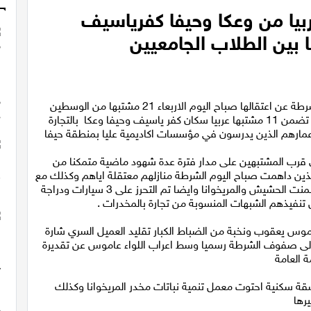
ال 21 مشتبها منهم 11 عربيا من وعكا وحيفا كفرياسيف
 بين الطلاب الجامعيين
قالت لوبا السمري المتحدثة باسم الشرطة :" كشفت الشرطة عن اعتقالها صباح اليوم الاربعاء 21 مشتبها من الوسطين
العربي واليهودي سكان حيفا والكريوت ومنطقة عكا ويما تضمن 11 مشتبها عربيا سكان كفر ياسيف وحيفا وعكا بالتجارة
عمارهم الذين يدرسون في مؤسسات اكاديمية عليا بمنطقة حيفا
رب المشتبهين على مدار فترة عدة شهود ماضية متمكنا من
ذين داهمت صباح اليوم الشرطة منازلهم معتقلة اياهم وكذلك مع
تفتيش منازلهم تم ضبط قطع اسلحة ومواد مخدرات تضمنت الحشيش والمريخوانا وايضا تم التحرز على 3 سيارات ودراجة
 تنفيذهم الشبهات المنسوبة من تجارة بالمخدرات .
اموس يعقوپ ونخبة من الضباط الكبار تقليد العميل السري شارة
ى صفوف الشرطة رسميا وسط اعراب اللواء عاموس عن تقديرة
ة العامة
ة سكنية احتوت معمل تنمية نباتات مخدر المريخوانا وكذلك
رها