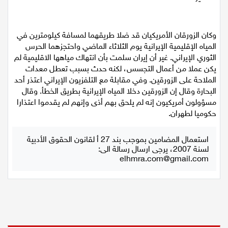
لتفسير ما حدث.
وكان الزورقان الأمريكيان قد ضلا طريقهما لمسافة كيلومترين في
المياه الإقليمية الإيرانية يوم الثلاثاء الماضي واحتجزهما الحرس
الثوري الإيراني. غير أن إيران سلمت بأن انتهاك مياهها الاقليمية لم
يكن عملا من أعمال التجسس، لكنه حدث بسبب تعطل معدات
الملاحة على الزورقين. وفي مقابلة مع التلفزيون الإيراني اعتذر أحد
البحارة وقال إن الزورقين دخلا المياه الإيرانية بطريق الخطأ. وقال
مسؤولون أمريكيون إنه لم يلحق بهم أذى وإنهم لم يقدموا اعتذارا
حكوميا لطهران.
استعمال المضامين بموجب بند 27 أ لقانون الحقوق الأدبية
لسنة 2007، يرجى ارسال رسالة الى:
elhmra.com@gmail.com