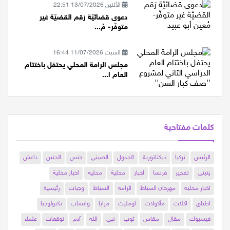
الأثنين 13/07/2026 22:51
دعوى قضائيّة رَقم القضيّة غير
متوفّر- مُ...
السبت 11/07/2026 16:44
مجلس الرامة المحلي يحتفل باختتام
العام ا...
كلمات مفتاحية
الرئيس
تركيا
ديكتاتورية
الجدول
الصيني
جنس
الجنين
داعش
يتبنى
تفجير
فرنسا
اخبار
محلية
محليه
اخبار محلية
اخبار محليه
مهرجان السباط
الرامه
السباط
وجبات
رئيسية
اطباق
اكلات
مأكولات
اومليت
مزايا
واتساب
تكنولوجيا
فيسبوك
مقال
مقاس
ثوب
نبي
الله
آدم
توقعات
علماء