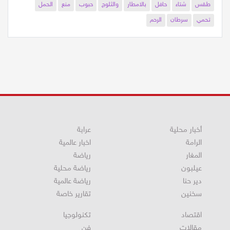
طقس
شتاء
حافل
بالامطار
والثلوج
حبوب
منع
الحمل
تحمي
سرطان
الرحم
أخبار محلية
عرابة
الرامة
اخبار عالمية
المغار
رياضة
عيلبون
رياضة محلية
دير حنا
رياضة عالمية
سخنين
تقارير خاصة
اقتصاد
تكنولوجيا