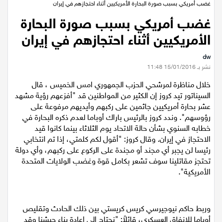
عيلبون
الرئيسية
/
عالميات
/
غضب أمريكي بسبب صورة البحارة الأمريكيين أثناء احتجازهم في إيران
غضب أمريكي بسبب صورة البحارة
دير حنا
الأمريكيين أثناء احتجازهم في إيران
سخنين
dw
نشر بـ 15/01/2016 11:48
عرابة
خلال مناظرة لمرشحي الحزب الجمهوري امس الخميس ، قال
السيناتور تيد كروز إن الكثير من المواطنين قد "أفزعهم رؤية مشهد
اخبار عالمية
عشر بحارة أمريكيين جاثمين على ركبهم وأيديهم مرفوعة على
رؤوسهم". وندد كروز بالرئيس باراك أوباما لعدم ذكره البحارة في
رياضة
خطابه السنوي بشأن حالة الاتحاد يوم الثلاثاء بينما كانوا قيد
الاحتجاز في إيران. وقال كروز: "أقول لكم كلمتي، إذا تم انتخابي
رئيسا لن يجبر أي مجند أو مجندة على الركوع على ركبهم، وأي دولة
رياضة محلية
تحتجز مقاتلينا سوف تشعر بكامل قوة وغضب الولايات المتحدة
الأمريكية".
رياضة عالمية
تقارير خاصة
وربط حاكم نيوجيرسي كريس كريستي بين ذلك الحادث وتقليص