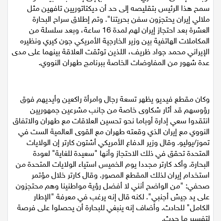
أوباما للإنفاق العسكري، قائلاً: "نحتاج إلى إعادة بناء جيشنا وقد
سمح هذا الرئيس بتقليصه إلى حد أن ديكتاتوريين تافهين مثل
اقتصاد
ملالي إيران يحتجزون سفن بحريتنا". وتم إطلاق سراح البحارة
العشرة بعد احتجاز إيران لهم لمدة 16 ساعة، وبعد سلسلة من
مقالات
المكاملات الهاتفية بين وزير الخارجية الأمريكي جون كيري ونظيره
الإيراني محمد جواد ظريف، اللذين توثقت العلاقة بينهما على مدى
مطبخ
عدة شهور من المفاوضات الخاصة ببرنامج طهران النووي.
صحة وطب
وكان مقطع فيديو يظهر تسعة رجال وامرأة راكعين وأيديهم فوق
مجلة الحمرا
رؤوسهم قد أثار شكاوى خاصة من جانب مشرعين جمهوريين
انتقدوا سعي إدارة أوباما نحو تحسين العلاقات مع طهران والاتفاق
جمال وازياء
النووي مع إيران الذي وقعته طهران مع القوى العالمية الست في
تموز/يوليو. وقال وزير الدفاع الأمريكي أشتون كارتر إن الولايات
تكنولوجيا
المتحدة تحقق في ذلك الاحتجاز وأنها "سعيدة للغاية" لعودة
البحارة. وأكد كارتر مجددا يوم الخميس استياء الولايات المتحدة من
فن
استخدام إيران لذلك المقطع المصور. وقال كارتر خلال مؤتمر
صحفي: "من الواضح أنني لا أفضل رؤية مواطنينا وهم محتجزون
ستوديو انتخابات 2022
على يد جيش أجنبي". لكنه قال إنه يرغب في معرفة "الإطار
الكامل" للحادث. وأضاف إنه ينبغي للبحارة أن يحصلوا على فرصة