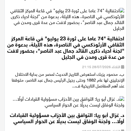
نسبة التصويت وتعزيز المشاركة السياسية في المجتمع العربي،
احتفالية "74 عاما على ثورة 23 يوليو" في قاعة المركز
الثقافي الأرثوذكسي في الناصرة، هذه الليلة، بدعوة من
"لجنة احياء ذكرى القائد جمال عبد الناصر"، بحضور لافت
من عدة قرى ومدن في الجليل
الثلاثاء 28/07/2026 21:15
ب. محمود يزبك استعرض التاريخ الحديث لمصر من بداية الاحتلال
الإنجليزي لها عام 1882 وحتى رجيل الرئيس جمال عبد الناصر، متوقفا
عند أهم المفاصل التاريخية ف...
د. غزال أبو ريا: التوافق بين الأحزاب مسؤولية القيادات
أولًا… ولجنة الوفاق ليست بديلًا عن الحوار السياسي