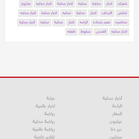
اقصى
تظاهرة
حالة الطقس، الجو، ماطر، رياح
الأطعمة
طول
شعرك
اخبار
محلية
محليه
اخبار محلية
اخبار محليه
صاروخ
تخلص
الارداف
اخبار
محلية
محليه
اخبار محلية
اخبار محليه
محاضره
نعيم شحاده
الرامه
اخبار
محلية
محليه
اخبار محلية
اخبار محليه
القدس
سقوط
طفله
أخبار محلية
عرابة
الرامة
اخبار عالمية
المغار
رياضة
عيلبون
رياضة محلية
دير حنا
رياضة عالمية