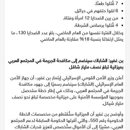
134 قُتلوا بإطلاق نار.
7 قُتلوا طعنًا.
6 لقوا حتفهم في حرائق.
من بين الضحايا 12 امرأة وفتاة.
4 قُتلوا برصاص الشرطة.
وخلال الفترة نفسها من العام الماضي، بلغ عدد الضحايا 130، ما
يمثل ارتفاعًا بنسبة 18% مقارنة بالعام الماضي
بن غفير: الشاباك سينضم إلى مكافحة الجريمة في المجتمع العربي
بميزانية تبلغ نصف مليار شاقل
أعلن وزير الأمن القومي الإسرائيلي إيتمار بن غفير، أن جهاز الأمن
العام الإسرائيلي (الشاباك) سينضم رسميًا إلى جهود مكافحة
الجريمة في المجتمع العربي، وذلك في إطار خطة ستحصل
بموجبها المؤسسة الأمنية على ميزانية مخصصة تبلغ نحو نصف
مليار شيكل.
وأوضح بن غفير أن الميزانية ستُقتطع من مخصصات الخطة
الحكومية رقم 550، والتي أقرتها الحكومة السابقة لدعم المجتمع