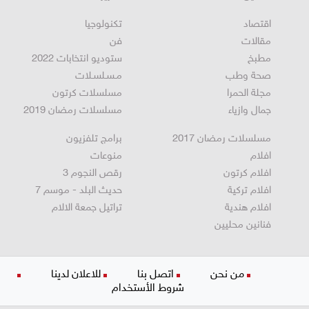
سخنين
تقارير خاصة
اقتصاد
تكنولوجيا
مقالات
فن
مطبخ
ستوديو انتخابات 2022
صحة وطب
مـسـلسـلات
مجلة الحمرا
مسلسلات كرتون
جمال وازياء
مسلسلات رمضان 2019
مسلسلات رمضان 2017
برامج تلفزيون
افلام
منوعات
افلام كرتون
رقص النجوم 3
افلام تركية
حديث البلد - موسم 7
افلام هندية
تراتيل جمعة الالام
فنانين محليين
من نحن
اتصل بنا
للاعلان لدينا
شروط الأستخدام