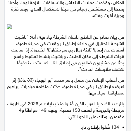
وبدورها وصلت الطّواقم الطّبيّة التّابعة لنجمة داوود الحمراء إلى
المكان، وقدّمت عمليات الانعاش والاسعافات اللازمة لهما، وأحيلا
اقتصاد
بعدها إلى مستشفى رمبام في حيفا لاستكمال العلاج. وبعد فترة
وجيزة أقرت وفاته.
مقالات
مطبخ
في بيان صادر عن الناطق بلسان الشرطة جاء فيه، أنه: "باشرت
الشرطة التحقيق في حادثة إطلاق نار وقعت في مدينة طمرة،
صحة وطب
أسفرت عن إصابة ثلاثة رجال بجروح متفاوتة الخطورة. إذ اسرعت
قوات الشرطة إلى مكان الحادث، وباشرت بنشاط تمشيط واسع
مجلة الحمرا
بحثًا عن مشتبهين ضالعين في إطلاق النار، كما فتحت تحقيقًا
لكشف ملابسات الحادث".
جمال وازياء
في أعقاب الإعلان عن مقتل ياسر محمد أبو الهيجاء (33 عامًا) إثر
تعرضه لإطلاق نار في مدينة طمرة، حدّثت منظمة مبادرات إبراهيم
تكنولوجيا
معطياتها، وجاء فيها:
فن
بلغ عدد الضحايا العرب الذين قُتلوا منذ بداية عام 2026 في ظروف
مرتبطة بالجريمة والعنف 153 ضحية، بينهم 149 مواطنًا و4
ستوديو انتخابات 2022
مقيمين، وذلك على النحو الآتي: