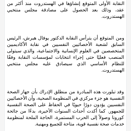
التوظيفية والاقتصادية للأخصائيين النفسيين. يُذكر أن هذه هي
النقابة الأولى المتوقع إنشاؤها في الهستدروت منذ أكثر من
اقتصاد
عقد، وذلك بعد الحصول على مصادقة مجلس منتخبي
الهستدروت.
مقالات
مطبخ
ومن المتوقع أن ي
ت
رأس النقابة الدكتور يوفال هيرش، الرئيس
السابق لشعبة الأخصائيين النفسيين في نقابة الأكاديميين
صحة وطب
المتخصصين في العلوم الإنسانية والاجتماعية، والذي سيتولى
المنصب فعليًا حتى إجراء انتخابات لمؤسسات النقابة وفقًا
مجلة الحمرا
للنظام الأساسي الذي سيصادق عليه مجلس منتخبي
الهستدروت.
جمال وازياء
تكنولوجيا
وقد تبلورت هذه المبادرة من منطلق الإدراك بأن جهاز الصحة
النفسية هو
جزء
مركزي في المنظومة الصحية، وأن الأخصائيين
فن
النفسيين يؤدون دورًا حيويًا في الحفاظ على الصحة النفسية
للجمهور. كما أكدت أحداث السنوات الأخيرة، بدءًا من جائحة
ستوديو انتخابات 2022
كورونا وصولاً إلى الحرب المستمرة، الحاجة الملحة لمنظومة
خدمات صحة نفسية قوية، متاحة للجميع ومهنية.