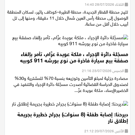
من منطقة المركز
الثلاثاء 28/07/2026 14:40
تتيح محطة القطار الجديدة، محطة الطيرة–كوخاف يائير، لسكان المنطقة
الوصول إلى محطة رأس العين شمال خلال 11 دقيقة، ومنها إلى تل
أبيب خلال أقل من ساعة.
مسجّلة دائرة الإجراء ، ملكة عويدة عزّام، تأمر بإلغاء
صفقة بيع سيارة فاخرة من نوع بورشه 911 كوبيه
الخميس 23/07/2026 21:16
مصادرة جزئية لمبلغ التأمين وتوزيعه بنسبة 70% للمشترية و30%
لصندوق الحراسة القضائية أصدرت مسجّلة دائرة الإجراء والتنفيذ في
الخضيرةإرساء، ملكة عويدة عزّ...
ديرحنا: إصابة طفلة (8 سنوات) بجراح خطيرة بجريمة
إطلاق نار