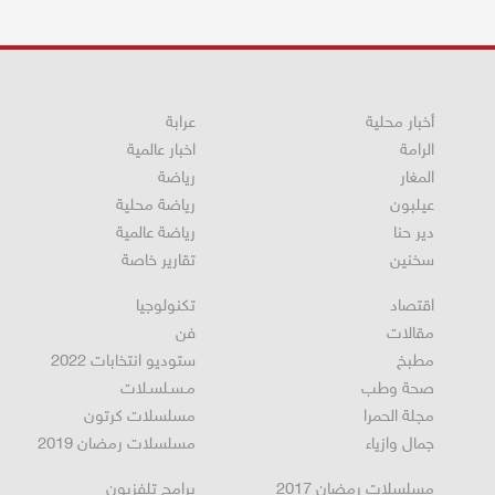
أخبار محلية
عرابة
الرامة
اخبار عالمية
المغار
رياضة
عيلبون
رياضة محلية
دير حنا
رياضة عالمية
سخنين
تقارير خاصة
اقتصاد
تكنولوجيا
مقالات
فن
مطبخ
ستوديو انتخابات 2022
صحة وطب
مـسـلسـلات
مجلة الحمرا
مسلسلات كرتون
جمال وازياء
مسلسلات رمضان 2019