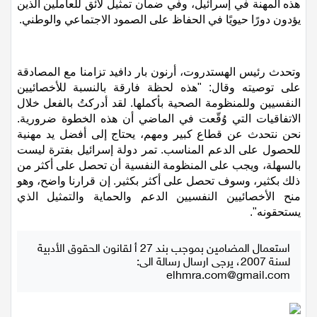
المهنة. ويشكل إنشاء النقابة الجديدة خطوة إضافية في تعزيز
هذه المهنة في إسرائيل، وفي ضمان تمثيل لائق للعاملين الذين
يؤدون دورًا حيويًا في الحفاظ على الصمود الاجتماعي والوطني.
وتحدث
رئيس الهستدروت، أرنون بار دافيد تزامنا مع المصادقة
على توصيته وقال: "هذه لحظة فارقة بالنسبة للأخصائيين
النفسيين وللمنظومة الصحية بأكملها. لقد أدركتُ بالفعل خلال
الاتفاقيات التي وُقّعت في الماضي أن هذه الخطوة ضرورية.
نحن نتحدث عن قطاع كبير ومهم، يحتاج إلى أفضل يد مهنية
للحصول على الدعم المناسب. تمر دولة إسرائيل بفترة ليست
بالسهلة، ويجب على المنظومة النفسية أن تحصل على أكثر من
ذلك بكثير، وسوف تحصل على أكثر بكثير. إن قرارنا واضح، وهو
منح الأخصائيين النفسيين الدعم والحماية والتمثيل الذي
يستحقونه".
استعمال المضامين بموجب بند 27 أ لقانون الحقوق الأدبية
لسنة 2007، يرجى ارسال رسالة الى:
elhmra.com@gmail.com