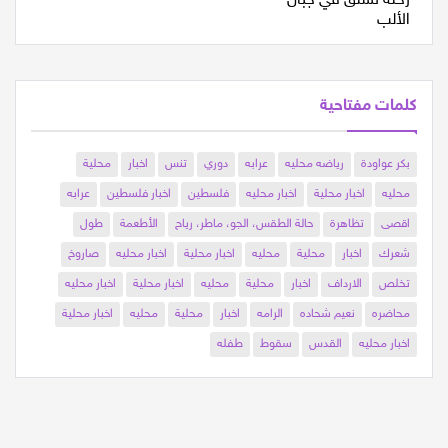
فارس (32 عام...
كلمات مفتاحية
بكر عواودة
رياضه محليه
عرابه
دوري
تنس
اخبار
محلية
محليه
اخبار محلية
اخبار محليه
فلسطين
اخبار فلسطين
عرابه
اقصى
تظاهرة
حالة الطقس، الجو، ماطر، رياح
الأطعمة
طول
شعرك
اخبار
محلية
محليه
اخبار محلية
اخبار محليه
صاروخ
تخلص
الارداف
اخبار
محلية
محليه
اخبار محلية
اخبار محليه
محاضره
نعيم شحاده
الرامه
اخبار
محلية
محليه
اخبار محلية
اخبار محليه
القدس
سقوط
طفله