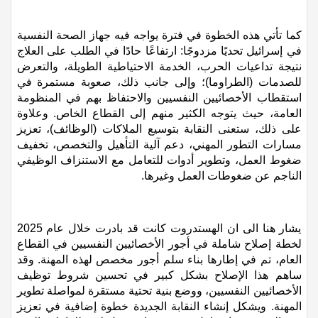
كما تأتي هذه الخطوة في فترة يواجه فيه جهاز الصحة النفسية
في إسرائيل تحديًا مزدوجًا: ارتفاعًا حادًا في الطلب على العلاج
نتيجة تداعيات الحرب، الخدمة الاحتياطية الطويلة، والتعرض
للصدمات (الطراوما)؛ وإلى جانب ذلك، صعوبة مستمرة في
استقطاب الأخصائيين النفسيين والاحتفاظ بهم في المنظومة
العامة، حيث يتوجه الكثير منهم إلى القطاع الخاص. وعلاوة
على ذلك، ستعنى النقابة بتوسيع الملاكات (الوظائف)، تعزيز
مسارات التطور المهني، دعم آلية التأهيل والتخصص، تخفيف
ضغوط العمل، وتطوير أدوات للتعامل مع الاستنزاف الوظيفي
الناجم عن ضغوطات العمل
وغيرها
.
يشار هنا الى ان الهستدروت كانت قد بادرت خلال عام 2025
لخطة إصلاح شامل
ة
في أجور الأخصائيين النفسيين في القطاع
العام، تم في إطارها بناء سلم أجور مخصص لهذه المهنة. وقد
ساهم هذا الإصلاح بشكل كبير في تحسين شروط توظيف
الأخصائيين النفسيين، ووضع بنية تحتية مستقرة لمواصلة تطوير