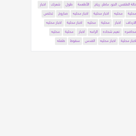
الة الطقس، الجو، ماطر، رياح
الأطعمة
طول
شعرك
اخبار
حلية
محليه
اخبار محلية
اخبار محليه
صاروخ
تخلص
لارداف
اخبار
محلية
محليه
اخبار محلية
اخبار محليه
حاضره
نعيم شحاده
الرامه
اخبار
محلية
محليه
خبار محلية
اخبار محليه
القدس
سقوط
طفله