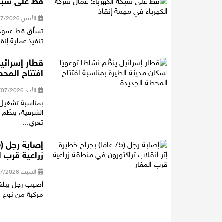
قط على شبكة
الأثنين 20/07/2026 13:50
تسلّق قط عمود 
تنفيذ عملية إنقا
قطار إسرائيل
افتتاح المحط
الأحد 19/07/2026 18:29
بمناسبة تشغيل 
الشرقية، ينظّم 
تعري...
زراعية قرب ا
السبت 18/07/2026 17:39
مركبة من نوع "ت