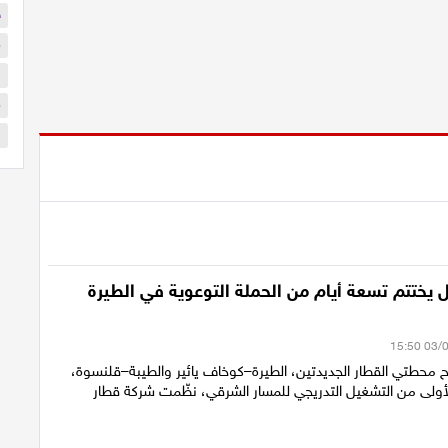
ح
م
ا
م
ا
 يختتم تسعة أيام من الحملة التوعوية في الطيرة
ح محطتي القطار الجديدتين، الطيرة–كوخاف يائير والطيبة–قلنسوة،
أولى من التشغيل التدريجي للمسار الشرقي، نظّمت شركة قطار