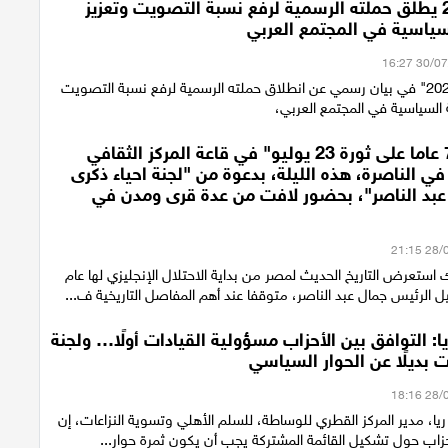
ائتلاف 2026 يطلق حملته الرسمية لرفع نسبة التصويت وتعزيز
سياسية في المجتمع العربي
أعلن "ائتلاف 2026" في بيان رسمي عن انطلاق حملته الرسمية لرفع نسبة التصويت
 السياسية في المجتمع العربي،
احتفالية "74 عاما على ثورة 23 يوليو" في قاعة المركز الثقافي
ي الناصرة، هذه الليلة، بدعوة من "لجنة احياء ذكرى
 عبد الناصر"، بحضور لافت من عدة قرى ومدن في
استعرض التاريخ الحديث لمصر من بداية الاحتلال الإنجليزي لها عام
ريا: التوافق بين الأحزاب مسؤولية القيادات أولًا… ولجنة
 بديلًا عن الحوار السياسي
 ريا، مدير المركز القطري للوساطة، للسلم الأهلي وتسوية النزاعات، إن
حزاب حول تشكيل القائمة المشتركة يجب أن يكون ثمرة حوار...