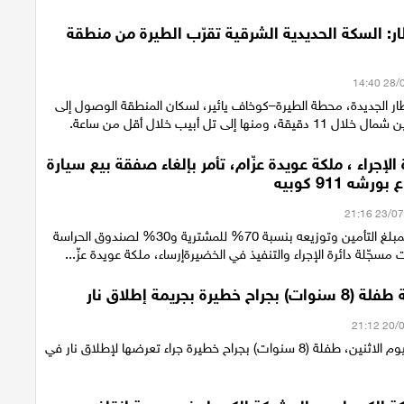
ر: السكة الحديدية الشرقية تقرّب الطيرة من منطقة
ار الجديدة، محطة الطيرة–كوخاف يائير، لسكان المنطقة الوصول إلى
منها إلى تل أبيب خلال أقل من ساعة.
 الإجراء ، ملكة عويدة عزّام، تأمر بإلغاء صفقة بيع سيارة
شه 911 كوبيه
مصادرة جزئية لمبلغ التأمين وتوزيعه بنسبة 70% للمشترية و30% لصندوق الحراسة
مسجّلة دائرة الإجراء والتنفيذ في الخضيرةإرساء، ملكة عويدة عزّ...
 خطيرة بجريمة إطلاق نار
أصيبت مساء اليوم الاثنين، طفلة (8 سنوات) بجراح خطيرة جراء تعرضها لإطلاق نار في