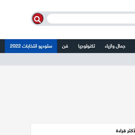
جمال وازياء
تكنولوجيا
فن
ستوديو انتخابات 2022
أكثر قراءة