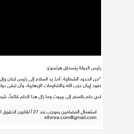
رئيس الدولة يتسحاق هرتسوغ:
“من الحدود الشمالية، أمدّ يد السلام إلى رئيس لبنان وإلى
نفوذ إيران حزب الله والتنظيمات الإرهابية، وأن تبقى دول
لدي حلم بالسفر إلى بيروت وما زال هذا الحلم قائماً، ش
استعمال المضامين بموجب بند 27 أ لقانون الحقوق الأدبية لسنة 2007، يرجى ارسال رسالة الى:
elhmra.com@gmail.com