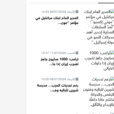
الأربعاء 08/07/2026 12:53
المدير العام لبنك مركنتيل في
مؤتمر ''مون...
السبت 11/07/2026 13:47
ترامب: 1000 صاروخ جاهز
لضرب إيران إذا حا...
الأربعاء 08/07/2026 13:00
رغم تحديات الحرب… مدرسة
شيرين للباليه وف...