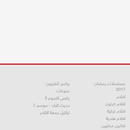
مسلسلات رمضان
برامج تلفزيون
2017
منوعات
افلام
رقص النجوم 3
افلام كرتون
حديث البلد - موسم 7
افلام تركية
تراتيل جمعة الالام
افلام هندية
فنانين محليين