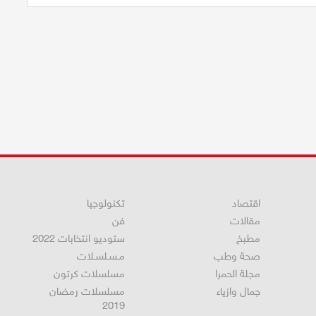
اقتصاد
تكنولوجيا
مقالات
فن
مطبخ
ستوديو انتخابات 2022
صحة وطب
مـسـلسـلات
مجلة الحمرا
مسلسلات كرتون
جمال وازياء
مسلسلات رمضان
2019