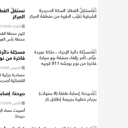
نستقلّ القطا
المركز
الثلاثاء 28/07/2026 14:40
تتيح محطة القط
محطة رأس العين شمال خلال 11 دقيقة، و
مسجّلة دائرة
فاخرة من نوع بور
الخميس 23/07/2026 21:16
القضائية أصدرت 
ديرحنا: إصابة طفلة (8 سنوات) بجراح
الأثنين 20/07/2026 21:12
ديرحنا.