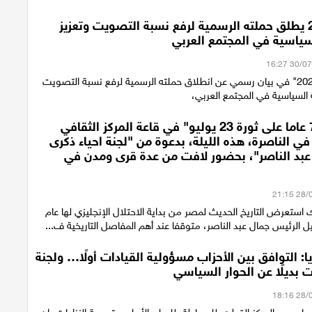
ائتلاف 2026 يطلق حملته الرسمية لرفع نسبة التصويت وتعزيز
سياسية في المجتمع العربي
أعلن "ائتلاف 2026" في بيان رسمي عن انطلاق حملته الرسمية لرفع نسبة التصويت
 السياسية في المجتمع العربي،
احتفالية "74 عاما على ثورة 23 يوليو" في قاعة المركز الثقافي
ي الناصرة، هذه الليلة، بدعوة من "لجنة احياء ذكرى
 عبد الناصر"، بحضور لافت من عدة قرى ومدن في
استعرض التاريخ الحديث لمصر من بداية الاحتلال الإنجليزي لها عام
ريا: التوافق بين الأحزاب مسؤولية القيادات أولًا… ولجنة
 بديلًا عن الحوار السياسي