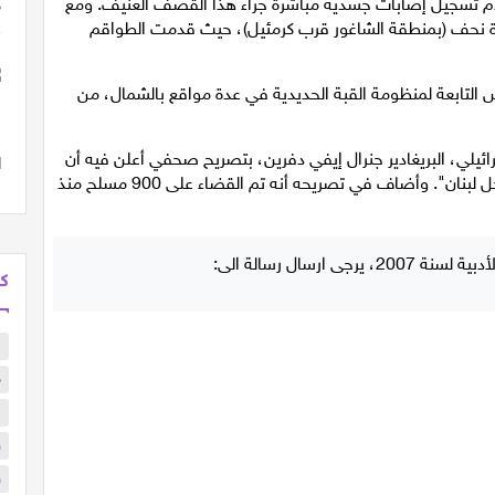
عدم تسجيل إصابات جسدية مباشرة جراء هذا القصف العنيف. ومع
لدة نحف (بمنطقة الشاغور قرب كرمئيل)، حيث قدمت الطواقم
ض التابعة لمنظومة القبة الحديدية في عدة مواقع بالشمال، من
يلي، البريغادير جنرال إيفي دفرين، بتصريح صحفي أعلن فيه أن
القوات الإسرائيلية "تُعمّق من مناورتها وتوغلها البري داخل لبنان". وأضاف في تصريحه أنه تم القضاء على 900 مسلح منذ
كل
ا
د
ا
و
و