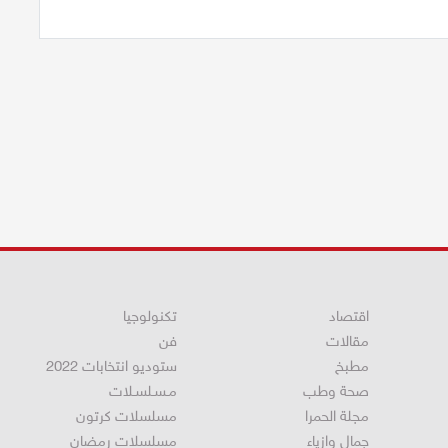
اقتصاد
تكنولوجيا
مقالات
فن
مطبخ
ستوديو انتخابات 2022
صحة وطب
مـسـلسـلات
مجلة الحمرا
مسلسلات كرتون
جمال وازياء
مسلسلات رمضان