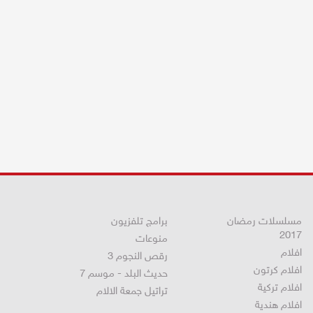
مسلسلات رمضان
برامج تلفزيون
2017
منوعات
افلام
رقص النجوم 3
افلام كرتون
حديث البلد - موسم 7
افلام تركية
تراتيل جمعة الالام
افلام هندية