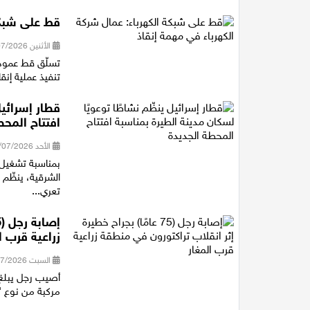
قط على شبكة
الأثنين 20/07/2026 13:50
تسلّق قط عمود 
تنفيذ عملية إنقا
قطار إسرائيل
افتتاح المحط
الأحد 19/07/2026 18:29
بمناسبة تشغيل 
الشرقية، ينظّم 
تعري...
زراعية قرب ا
السبت 18/07/2026 17:39
مركبة من نوع "ت