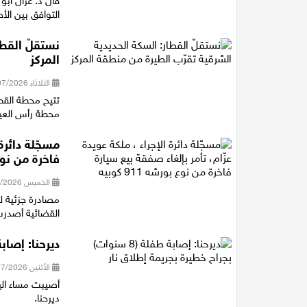
قال د. غزال أبو
التوافق بين الأ
نستقلّ القطا
المركز
الثلاثاء 28/07/2026 14:40
تتيح محطة القط
محطة رأس العين شمال خلال 11 دقيقة، و
مسجّلة دائرة
فاخرة من نوع بور
الخميس 23/07/2026 21:16
القضائية أصدرت 
ديرحنا: إصابة طفلة (8 سنوات) بجراح
الأثنين 20/07/2026 21:12
ديرحنا.