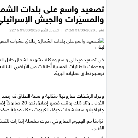
تصعيد واسع على بلدات الشما
والمسيّرات والجيش الإسرائيلي
نشر بـ 31/03/2026 21:59
|
التعديل الأخير 31/03/2026 22:15
في تصعيد ميداني واسع ومكثف شهده الشمال خلال الس
وهجمات بالطائرات المسيرة أُطلقت من الأراضي اللبناني
توسيع نطاق عملياته البرية.
الأولى. وتلا ذلك 
جغرافية واسعة شملت حيفا، الكريوت، عكا، مدينة صفد و
تزامناً مع الهجوم الصاروخي، دوت سلسلة إنذارات للتح
الغربي.