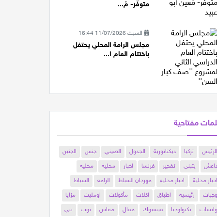
متوفّر- مُ...
السبت 11/07/2026 16:44
مجلس الرامة المحلي يحتفل
باختتام العام ا...
مات مفتاحية
لرئيس
تركيا
ديكتاتورية
الجدول
الصيني
جنس
الجنين
اعش
يتبنى
تفجير
فرنسا
اخبار
محلية
محليه
خبار محلية
اخبار محليه
مهرجان السباط
الرامه
السباط
جبات
رئيسية
اطباق
اكلات
مأكولات
اومليت
مزايا
اتساب
تكنولوجيا
فيسبوك
مقال
مقاس
ثوب
نبي