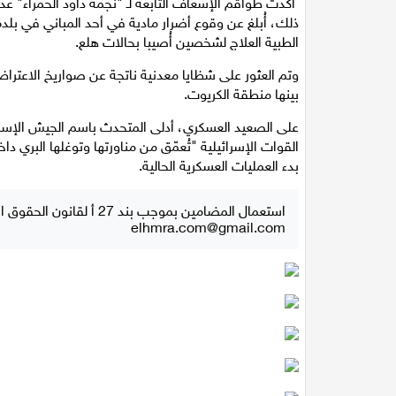
أكدت طواقم الإسعاف التابعة لـ "نجمة داود الحمراء" 
ذلك، أُبلغ عن وقوع أضرار مادية في أحد المباني في ب
الطبية العلاج لشخصين أُصيبا بحالات هلع.
وتم العثور على شظايا معدنية ناتجة عن صواريخ الاعترا
بينها منطقة الكريوت.
على الصعيد العسكري، أدلى المتحدث باسم الجيش الإسرائ
بدء العمليات العسكرية الحالية.
استعمال المضامين بموجب بند 27 أ لقانون الحقوق الأدبية لسنة 2007، يرجى ارسال رسالة الى:
elhmra.com@gmail.com