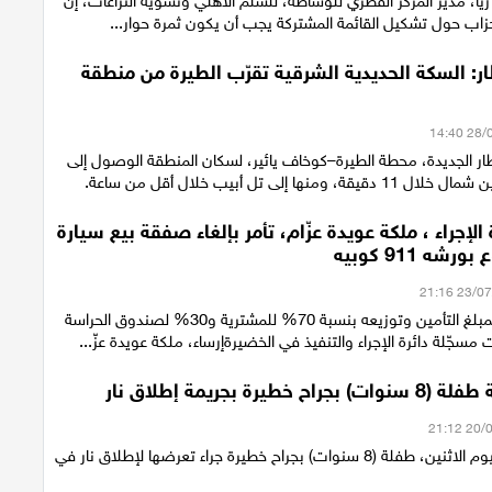
 ريا، مدير المركز القطري للوساطة، للسلم الأهلي وتسوية النزاعات، إن
حزاب حول تشكيل القائمة المشتركة يجب أن يكون ثمرة حوار...
ر: السكة الحديدية الشرقية تقرّب الطيرة من منطقة
ار الجديدة، محطة الطيرة–كوخاف يائير، لسكان المنطقة الوصول إلى
منها إلى تل أبيب خلال أقل من ساعة.
 الإجراء ، ملكة عويدة عزّام، تأمر بإلغاء صفقة بيع سيارة
شه 911 كوبيه
مصادرة جزئية لمبلغ التأمين وتوزيعه بنسبة 70% للمشترية و30% لصندوق الحراسة
مسجّلة دائرة الإجراء والتنفيذ في الخضيرةإرساء، ملكة عويدة عزّ...
 خطيرة بجريمة إطلاق نار
أصيبت مساء اليوم الاثنين، طفلة (8 سنوات) بجراح خطيرة جراء تعرضها لإطلاق نار في