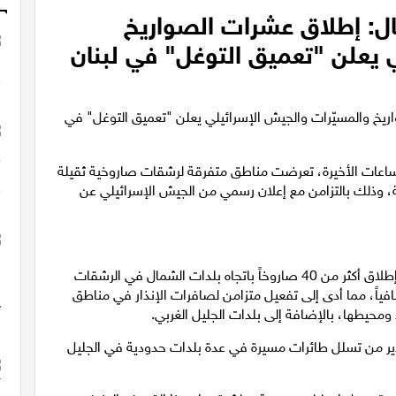
ل: إطلاق عشرات الصواريخ
 يعلن "تعميق التوغل" في لبنان
اعات الأخيرة، تعرضت مناطق متفرقة لرشقات صاروخية ثقيلة
ة، وذلك بالتزامن مع إعلان رسمي من الجيش الإسرائيلي عن
وجراء الرشقات صاروخية متتالية واسعة النطاق تم رصد إطلاق أكثر من 40 صاروخاً باتجاه بلدات الشمال في الرشقات
بوقت قصير إطلاق نحو 20 صاروخاً إضافياً، مما أدى إلى تفعيل متزامن لصافرات الإنذار في مناطق
محيطها، بالإضافة إلى بلدات الجليل الغربي.
ذير من تسلل طائرات مسيرة في عدة بلدات حدودية في الجليل