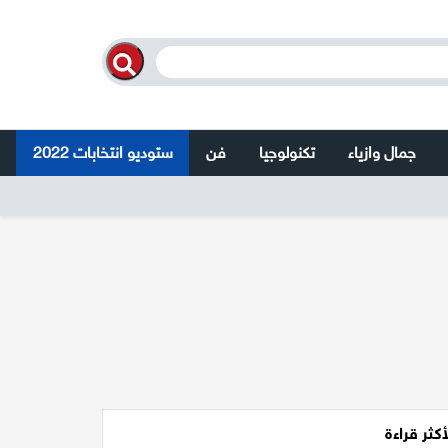
جمال وازياء
تكنولوجيا
فن
ستوديو انتخابات 2022
أكثر قراءة