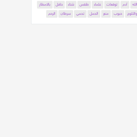
لله
آدم
توقعات
علماء
طقس
شتاء
حافل
بالامطار
الثلوج
حبوب
منع
الحمل
تحمي
سرطان
الرحم