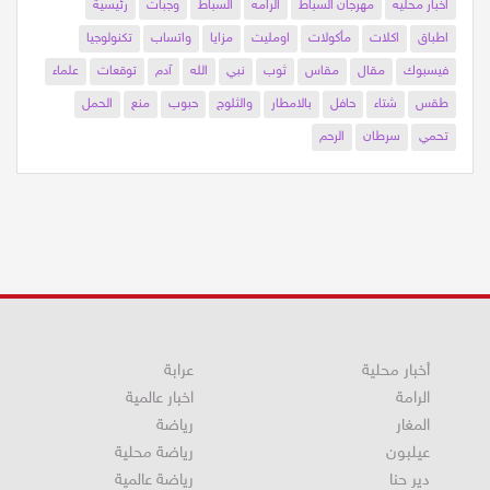
اخبار محليه
مهرجان السباط
الرامه
السباط
وجبات
رئيسية
اطباق
اكلات
مأكولات
اومليت
مزايا
واتساب
تكنولوجيا
فيسبوك
مقال
مقاس
ثوب
نبي
الله
آدم
توقعات
علماء
طقس
شتاء
حافل
بالامطار
والثلوج
حبوب
منع
الحمل
تحمي
سرطان
الرحم
أخبار محلية
عرابة
الرامة
اخبار عالمية
المغار
رياضة
عيلبون
رياضة محلية