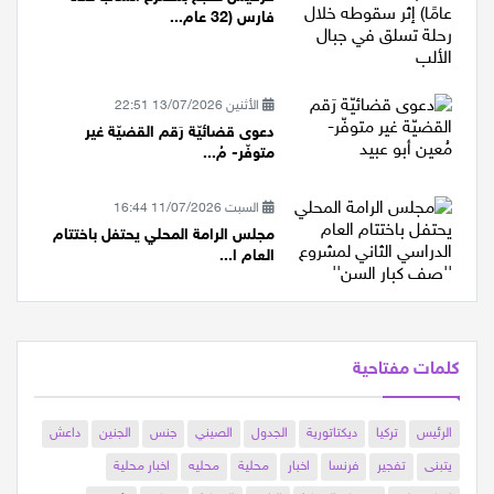
حرفيش تفجع بمصرع الشاب علاء
فارس (32 عام...
الأثنين 13/07/2026 22:51
دعوى قضائيّة رَقم القضيّة غير
متوفّر- مُ...
السبت 11/07/2026 16:44
مجلس الرامة المحلي يحتفل باختتام
العام ا...
كلمات مفتاحية
الرئيس
تركيا
ديكتاتورية
الجدول
الصيني
جنس
الجنين
داعش
يتبنى
تفجير
فرنسا
اخبار
محلية
محليه
اخبار محلية