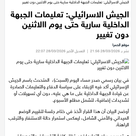
عيلبون
الرئيسية
/
اخبار محلية
/
الجيش الاسرائيلي: تعليمات الجبهة الداخلية سارية حتى يوم االاثنين دون تغيير
الجيش الاسرائيلي: تعليمات الجبهة
دير حنا
الداخلية سارية حتى يوم االاثنين
سخنين
دون تغيير
موقع الحمرا
عرابة
نشر بـ 28/03/2026 21:56
|
التعديل الأخير 28/03/2026 22:07
اخبار عالمية
رياضة
في بيان رسمي صدر مساء اليوم (السبت)، المتحدث باسم الجيش
الإسرائيلي أكد فيه الإبقاء على سياسة الدفاع والتعليمات الصادرة
عن قيادة الجبهة الداخلية على ما هي عليه، دون أي تسهيلات أو
رياضة محلية
تشديدات إضافية، لتشمل مطلع الأسبوع.
أوضح البيان أن هذا القرار اتُخذ في ختام جلسة لتقييم الوضع
رياضة عالمية
الميداني والأمني الشامل، ليعكس استمرار حالة الاستنفار والترقب
الراهنة.
تقارير خاصة