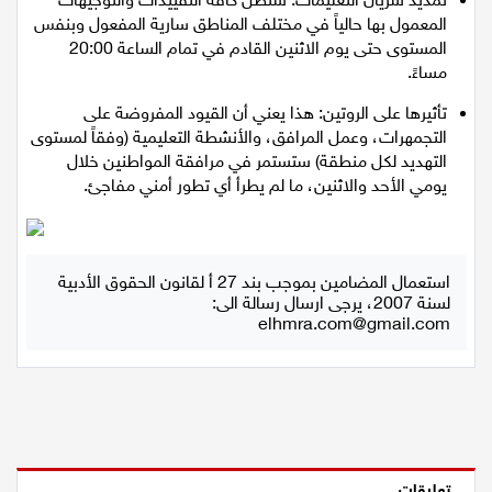
تمديد سريان التعليمات: ستظل كافة التقييدات والتوجيهات
اقتصاد
المعمول بها حالياً في مختلف المناطق سارية المفعول وبنفس
المستوى حتى يوم الاثنين القادم في تمام الساعة 20:00
مقالات
مساءً.
تأثيرها على الروتين: هذا يعني أن القيود المفروضة على
مطبخ
التجمهرات، وعمل المرافق، والأنشطة التعليمية (وفقاً لمستوى
التهديد لكل منطقة) ستستمر في مرافقة المواطنين خلال
صحة وطب
يومي الأحد والاثنين، ما لم يطرأ أي تطور أمني مفاجئ.
مجلة الحمرا
جمال وازياء
استعمال المضامين بموجب بند 27 أ لقانون الحقوق الأدبية
لسنة 2007، يرجى ارسال رسالة الى:
elhmra.com@gmail.com
تكنولوجيا
فن
ستوديو انتخابات 2022