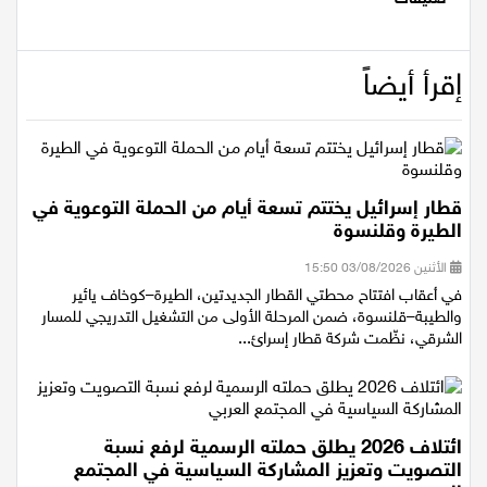
تعليقات
إقرأ أيضاً
قطار إسرائيل يختتم تسعة أيام من الحملة التوعوية في
الطيرة وقلنسوة
الأثنين 03/08/2026 15:50
في أعقاب افتتاح محطتي القطار الجديدتين، الطيرة–كوخاف يائير
والطيبة–قلنسوة، ضمن المرحلة الأولى من التشغيل التدريجي للمسار
الشرقي، نظّمت شركة قطار إسرائ...
ائتلاف 2026 يطلق حملته الرسمية لرفع نسبة