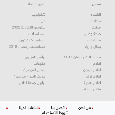
دير حنا
رياضة عالمية
سخنين
تقارير خاصة
اقتصاد
تكنولوجيا
مقالات
فن
مطبخ
ستوديو انتخابات 2022
صحة وطب
مـسـلسـلات
مجلة الحمرا
مسلسلات كرتون
جمال وازياء
مسلسلات رمضان 2019
مسلسلات رمضان 2017
برامج تلفزيون
افلام
منوعات
افلام كرتون
رقص النجوم 3
افلام تركية
حديث البلد - موسم 7
افلام هندية
تراتيل جمعة الالام
فنانين محليين
من نحن
اتصل بنا
للاعلان لدينا