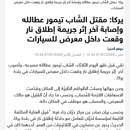
عيلبون
الرئيسية
/
اخبار محلية
/
يركا: مقتل الشّاب تيمور عطالله وإصابة آخر إثر جريمة إطلاق نار وقعت داخل معرض
للسيارات
دير حنا
يركا: مقتل الشّاب تيمور عطالله
وإصابة آخر إثر جريمة إطلاق نار
سخنين
وقعت داخل معرض للسيارات
عرابة
موقع الحمرا
نشر بـ 27/01/2026 15:44
|
التعديل الأخير 27/01/2026 15:49
اخبار عالمية
لقي قبل ظهر اليوم الثلاثاء، الشاب تيمور عطالله مصرعه، وأصيب
آخر إثر جريمة إطلاق نار وقعت داخل معرض للسيارات في بلدة
رياضة
يركا.
ومن جهاتها وصلت الطّواقم الطّبيّة إلى المكان وقدّمت
رياضة محلية
الاسعافات اللازمة للمُصاب. وحسب ما جاء أنّ القتيل هو مالك
المعرض، والمصاب هو موظف في المكان ذاته.
رياضة عالمية
وحسب بيان صادر عن مركز حيّان جاء فيه: "فرق العناية المكثفة
التابعة لمؤسسة لحَيّان تتعامل مع حادثة إطلاق نار في بلدة يركا.
تقارير خاصة