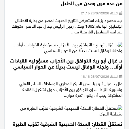
"لجنة احياء ذكرى القائد جمال عبد الناصر"، بحضور لافت
من عدة قرى ومدن في الجليل
الثلاثاء 28/07/2026 21:15
ب. محمود يزبك استعرض التاريخ الحديث لمصر من بداية الاحتلال
الإنجليزي لها عام 1882 وحتى رجيل الرئيس جمال عبد الناصر، متوقفا
عند أهم المفاصل التاريخية ف...
د. غزال أبو ريا: التوافق بين الأحزاب مسؤولية القيادات
أولًا… ولجنة الوفاق ليست بديلًا عن الحوار السياسي
الثلاثاء 28/07/2026 18:16
قال د. غزال أبو ريا، مدير المركز القطري للوساطة، للسلم الأهلي
وتسوية النزاعات، إن التوافق بين الأحزاب حول تشكيل القائمة
المشتركة يجب أن يكون ثمرة حوار...