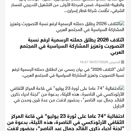
في أعقاب افتتاح محطتي القطار الجديدتين، الطيرة–كوخاف يائير
والطيبة–قلنسوة، ضمن المرحلة الأولى من التشغيل التدريجي للمسار
الشرقي، نظّمت شركة قطار إسرائ...
ائتلاف 2026 يطلق حملته الرسمية لرفع نسبة
التصويت وتعزيز المشاركة السياسية في المجتمع
العربي
الخميس 30/07/2026 16:27
أعلن "ائتلاف 2026" في بيان رسمي عن انطلاق حملته الرسمية لرفع
نسبة التصويت وتعزيز المشاركة السياسية في المجتمع العربي،
احتفالية "74 عاما على ثورة 23 يوليو" في قاعة المركز
الثقافي الأرثوذكسي في الناصرة، هذه الليلة، بدعوة من