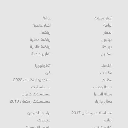
أخبار محلية
عرابة
الرامة
اخبار عالمية
المغار
رياضة
عيلبون
رياضة محلية
دير حنا
رياضة عالمية
سخنين
تقارير خاصة
اقتصاد
تكنولوجيا
مقالات
فن
مطبخ
ستوديو انتخابات 2022
صحة وطب
مـسـلسـلات
مجلة الحمرا
مسلسلات كرتون
جمال وازياء
مسلسلات رمضان 2019
مسلسلات رمضان 2017
برامج تلفزيون
افلام
منوعات