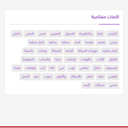
كلمات مفتاحية
الرئيس
تركيا
ديكتاتورية
الجدول
الصيني
جنس
الجنين
داعش
يتبنى
تفجير
فرنسا
اخبار
محلية
محليه
اخبار محلية
اخبار محليه
مهرجان السباط
الرامه
السباط
وجبات
رئيسية
اطباق
اكلات
مأكولات
اومليت
مزايا
واتساب
تكنولوجيا
فيسبوك
مقال
مقاس
ثوب
نبي
الله
آدم
توقعات
علماء
طقس
شتاء
حافل
بالامطار
والثلوج
حبوب
منع
الحمل
تحمي
سرطان
الرحم