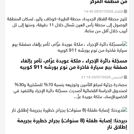
نستقلّ القطار: السكة الحديدية الشرقية تقرّب الطيرة
من منطقة المركز
الثلاثاء 28/07/2026 14:40
تتيح محطة القطار الجديدة، محطة الطيرة–كوخاف يائير، لسكان المنطقة
الوصول إلى محطة رأس العين شمال خلال 11 دقيقة، ومنها إلى تل
أبيب خلال أقل من ساعة.
مسجّلة دائرة الإجراء ، ملكة عويدة عزّام، تأمر بإلغاء
صفقة بيع سيارة فاخرة من نوع بورشه 911 كوبيه
الخميس 23/07/2026 21:16
مصادرة جزئية لمبلغ التأمين وتوزيعه بنسبة 70% للمشترية و30%
لصندوق الحراسة القضائية أصدرت مسجّلة دائرة الإجراء والتنفيذ في
الخضيرةإرساء، ملكة عويدة عزّ...
ديرحنا: إصابة طفلة (8 سنوات) بجراح خطيرة بجريمة
إطلاق نار