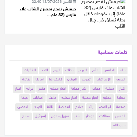
الأثنين 13/07/2026 22:40
حرفيش تفجع بمصرع الشاب علاء
فارس (32 عام...
كلمات مفتاحية
حالة
الطقس
غائم
الابراج
حظك
اليوم
الاحد
الطائرات
الحربية
الإسرائيلية
تجوب
اليونان
كاليفورنيا
امريكا
طائرة
اخبار
محلية
محليه
اخبار محلية
اخبار محليه
خنجر
عرابه
اخبار
محلية
محليه
اخبار محلية
اخبار محليه
حادث
اصابات
حيفا
صعقة
ام الفحم
رائد
صلاح
انتفاضة
ثالثة
الاردن
الاقصى
القدس
مقالات
خواطر
شعر
سهيل مخول
إسرائيل
سلاح
حزب الله