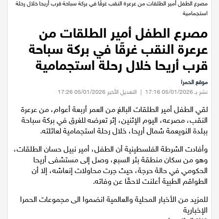
عيلبون
الرئيسية
/
اخبار محلية
/
اخبار النقب
/
مصرع الطفل أمير الطلقات من عرعرة النقب غرقًا في بركة سباحة قرب أريحا خلال رحلة
استجمامية
دير حنا
مصرع الطفل أمير الطلقات من
عرعرة النقب غرقًا في بركة سباحة
سخنين
قرب أريحا خلال رحلة استجمامية
عرابة
موقع الحمرا
نشر بـ 05/01/2026 17:16
|
التعديل الأخير 05/01/2026 17:26
اخبار عالمية
لقي الطفل أمير الطلقات البالغ من العمر أربعة أعوام، من عرعرة
النقب، مصرعه، اليوم الإثنين، إثر تعرضه للغرق في بركة سباحة
رياضة
ببلدة النويعمة شمال أريحا، خلال رحلة استجمامية لعائلته.
وأفادت الشرطة الفلسطينية أن الطفل، أمير نبيل حسان الطلقات،
رياضة محلية
وهو من سكان منطقة بئر السبع، وصل إلى مستشفى أريحا
الحكومي في حالة حرجة، حيث جرت محاولات إنعاشه، إلا أن
رياضة عالمية
الطواقم الطبية أعلنت لاحقًا عن وفاته.
للمزيد من الأخبار المحلية والعالمية انضموا الى مجموعات الحمرا
تقارير خاصة