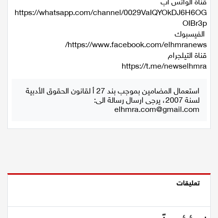
الإخبارية
قناة الواتس اب
اقتصاد
‏https://whatsapp.com/channel/0029VaIQYOkDJ6H6OG
OIBr3p
مقالات
الفيسبوك
مطبخ
قناة التيلجرام
صحة وطب
استعمال المضامين بموجب بند 27 أ لقانون الحقوق الأدبية
لسنة 2007، يرجى ارسال رسالة الى:
مجلة الحمرا
elhmra.com@gmail.com
جمال وازياء
تكنولوجيا
فن
تعليقات
ستوديو انتخابات 2022