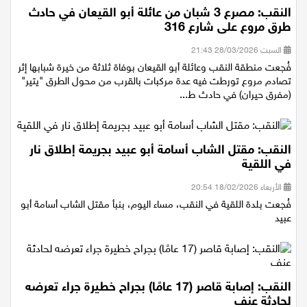
النقب: مصرع 3 شبان من عائلة أبو القيعان في حادث
طرق مروع على شارع 316
السبت 28/03/2026 21:43
فُجعت منطقة النقب وعائلة أبو القيعان بوفاة ثلاثة من خيرة شبابها إثر
تصادم مروع تورطت فيه عدة مركبات بالقرب من محول الطرق "يتير"
(مفرق حيران) في حادث ط...
النقب: مقتل الشاب أسامة أبو عبيد بجريمة إطلاق نار
في اللقية
الأربعاء 18/02/2026 20:54
فُجعت بلدة اللقية في النقب، مساء اليوم، بنبأ مقتل الشاب أسامة أبو
عبيد
النقب: إصابة قاصر (17 عامًا) بجراح خطيرة جراء تعرضه