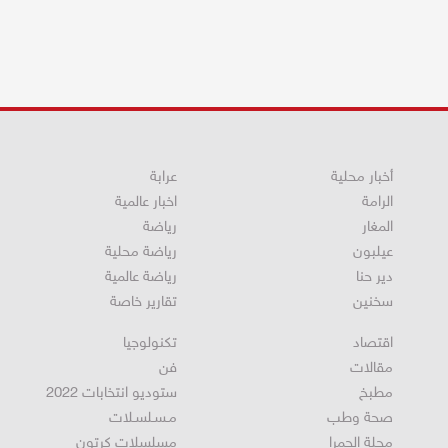
أخبار محلية
عرابة
الرامة
اخبار عالمية
المغار
رياضة
عيلبون
رياضة محلية
دير حنا
رياضة عالمية
سخنين
تقارير خاصة
اقتصاد
تكنولوجيا
مقالات
فن
مطبخ
ستوديو انتخابات 2022
صحة وطب
مـسـلسـلات