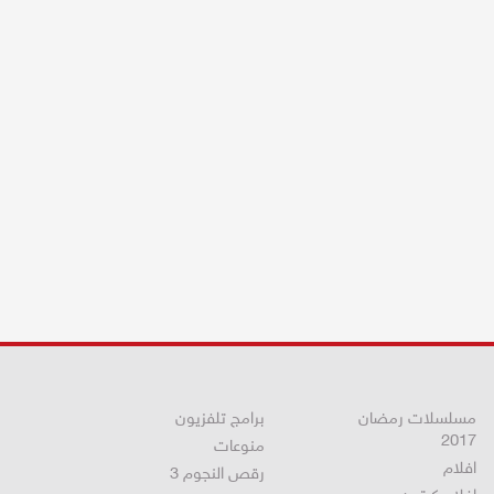
مسلسلات رمضان
برامج تلفزيون
2017
منوعات
افلام
رقص النجوم 3