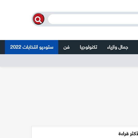
جمال وازياء
تكنولوجيا
فن
ستوديو انتخابات 2022
أكثر قراءة