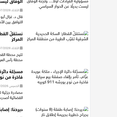
الوفاق ليست
الثلاثاء 28/07/2026 18:16
قال د. غزال أبو
التوافق بين الأ
نستقلّ القطا
المركز
الثلاثاء 28/07/2026 14:40
تتيح محطة القط
محطة رأس العين شمال خلال 11 دقيقة، و
مسجّلة دائرة
فاخرة من نوع بور
الخميس 23/07/2026 21:16
القضائية أصدرت 
ديرحنا: إصابة طفلة (8 سنوات) بجراح