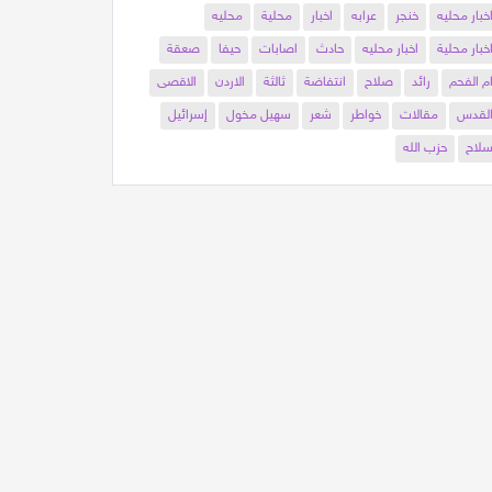
خبار محليه
خنجر
عرابه
اخبار
محلية
محليه
خبار محلية
اخبار محليه
حادث
اصابات
حيفا
صعقة
م الفحم
رائد
صلاح
انتفاضة
ثالثة
الاردن
الاقصى
لقدس
مقالات
خواطر
شعر
سهيل مخول
إسرائيل
لاح
حزب الله