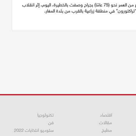
أصيب رجل يبلغ من العمر نحو (75 عامًا) بجراح وصفت بالخطيرة، اليوم، إثر انقلاب
راكتورون" في منطقة زراعية بالقرب من بلدة المغار.
اقتصاد
تكنولوجيا
مقالات
فن
مطبخ
ستوديو انتخابات 2022