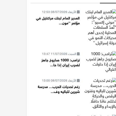
الأربعاء 08/07/2026 12:53
المدير العام لبنك مركنتيل في
مؤتمر ''مون...
السبت 11/07/2026 13:47
ترامب: 1000 صاروخ جاهز
لضرب إيران إذا حا...
الأربعاء 08/07/2026 13:00
رغم تحديات الحرب… مدرسة
شيرين للباليه وف...