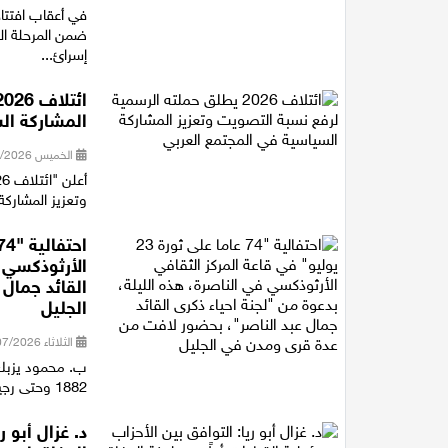
في أعقاب افتتا
ضمن المرحلة ال
إسرائ...
المشاركة ال
الخميس 30/07/2026 16:27
وتعزيز المشاركة
الأرثوذكسي ف
القائد جمال
الجليل
الثلاثاء 28/07/2026 21:15
ب. محمود يزبك 
1882 وحتى رجيل الرئيس جمال عبد الناصر، متوقفا عند أهم المفاصل التاريخية ف...
د. غزال أبو 