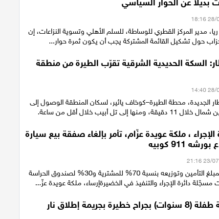
 بديلًا عن الحوار السياسي
 ريا، مدير المركز القطري للوساطة، للسلم الأهلي وتسوية النزاعات، إن
حزاب حول تشكيل القائمة المشتركة يجب أن يكون ثمرة حوار...
ر: السكة الحديدية الشرقية تقرّب الطيرة من منطقة
ار الجديدة، محطة الطيرة–كوخاف يائير، لسكان المنطقة الوصول إلى
منها إلى تل أبيب خلال أقل من ساعة.
 الإجراء ، ملكة عويدة عزّام، تأمر بإلغاء صفقة بيع سيارة
شه 911 كوبيه
مصادرة جزئية لمبلغ التأمين وتوزيعه بنسبة 70% للمشترية و30% لصندوق الحراسة
مسجّلة دائرة الإجراء والتنفيذ في الخضيرةإرساء، ملكة عويدة عزّ...
 خطيرة بجريمة إطلاق نار