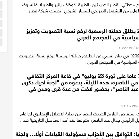
ح محطتي القطار الجديدتين، الطيرة–كوخاف يائير والطيبة–قلنسوة،
ا
أولى من التشغيل التدريجي للمسار الشرقي، نظّمت شركة قطار
ا
ا
ائتلاف 2026 يطلق حملته الرسمية لرفع نسبة التصويت وتعزيز
ا
سياسية في المجتمع العربي
س
أعلن "ائتلاف 2026" في بيان رسمي عن انطلاق حملته الرسمية لرفع نسبة التصويت
 السياسية في المجتمع العربي،
احتفالية "74 عاما على ثورة 23 يوليو" في قاعة المركز الثقافي
ي الناصرة، هذه الليلة، بدعوة من "لجنة احياء ذكرى
 عبد الناصر"، بحضور لافت من عدة قرى ومدن في
استعرض التاريخ الحديث لمصر من بداية الاحتلال الإنجليزي لها عام
ريا: التوافق بين الأحزاب مسؤولية القيادات أولًا… ولجنة