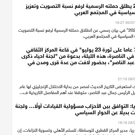
ائتلاف 2026 يطلق حملته الرسمية لرفع نسبة التصويت وتعزيز
سياسية في المجتمع العربي
أعلن "ائتلاف 2026" في بيان رسمي عن انطلاق حملته الرسمية لرفع نسبة التصويت
 السياسية في المجتمع العربي،
احتفالية "74 عاما على ثورة 23 يوليو" في قاعة المركز الثقافي
ي الناصرة، هذه الليلة، بدعوة من "لجنة احياء ذكرى
 عبد الناصر"، بحضور لافت من عدة قرى ومدن في
استعرض التاريخ الحديث لمصر من بداية الاحتلال الإنجليزي لها عام
ريا: التوافق بين الأحزاب مسؤولية القيادات أولًا… ولجنة
 بديلًا عن الحوار السياسي
 ريا، مدير المركز القطري للوساطة، للسلم الأهلي وتسوية النزاعات، إن