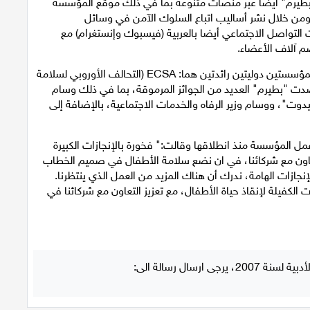
ل "بطيرم" أيضا عبر منصات متنوعة بما في ذلك موقع المؤسسة
، ومن خلال نشر أساليب اتباع السلوك الآمن في وسائل
 التواصل الاجتماعي أيضا بالعربية (فيسبوك وإنستغرام) مع
وتحظى "بطيرم" بتمثيل دولي كونها ممثلاً في إسرائيل لمؤسستين دوليتين رائدتين هما: ECSA (التحالف الأوروبي لسلامة
Saf. اضافة الى ذلك حصدت "بطيرم" العديد من الجوائز المرموقة، بما في ذلك وسام
وت"، ووسام وزير الرفاه والخدمات الاجتماعية، بالإضافة إلى
عمل المؤسسة منذ انطلاقها وقالت:" فخورة بالإنجازات الكبيرة
د، نجحنا، بالتعاون مع شركائنا، في ان نضع سلامة الأطفال في صميم الخطاب
لإنجازات الهامة، ندرك أن هناك المزيد من العمل الذي ينتظرنا.
الكفيلة لإنقاذ حياة الأطفال، مع تعزيز التعاون مع شركائنا في