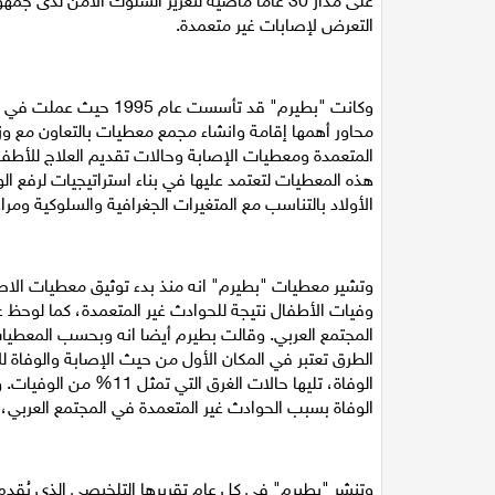
على مدار 30 عاماً ماضية لتعزيز السلوك الآمن ل
التعرض لإصابات غير متعمدة.
وكانت "بطيرم" قد تأسست
محاور أهمها إقامة وانشاء مجمع معطيات بالتعاون مع و
المتعمدة ومعطيات الإصابة وحالات تقديم العلاج للأط
هذه المعطيات لتعتمد عليها في بناء استراتيجيات لرفع ال
الأولاد بالتناسب مع المتغيرات الجغرافية والسلوكية ومرا
المجتمع العربي. وقالت بطيرم أيضا انه وبحسب المعطيا
الطرق
الوفاة بسبب الحوادث غير المتعمدة في المجتمع العربي، حيث يشكلون 47% من إجمالي 
وتنشر "بطيرم" في كل عام تقريرها التلخيصي الذي يُقدم