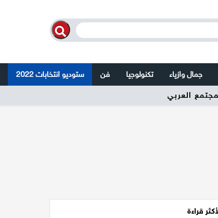
جمال وازياء
تكنولوجيا
فن
ستوديو انتخابات 2022
أكثر قراءة