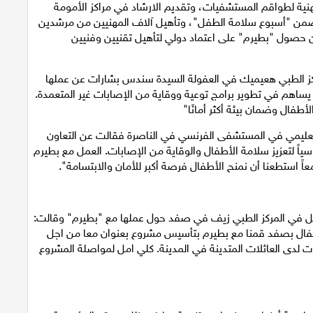
هنية لطواقم المستشفيات، وتقديم الارشاد في مراكز الأمومة
100 فعالية توعوية سنوياً ضمن "أسبوع سلامة الطفل"، وتأهيل آلاف المهنيين من مرشدين
 حصول "بطيرم" على اعتماد دولي لتأهيل تقنيين وفنيين
ز الطبي هعيميك في العفولة السيدة سندس بشارات عن عملها
اهم في تطوير برامج توعية ووقاية من الإصابات غير المتعمدة.
أطفال وضمان بيئة أكثر أمانًا"
تعليمي في المستشفى الفرنسي في الناصرة فقالت عن التعاون
ت بطيرم شريكًا أساسياً لتعزيز سلامة الأطفال والوقاية من الإصابات. العمل مع بطيرم
معاً استطعنا أن نمنح الأطفال فرصة أكبر للأمان والابتسامة".
عمل في المركز الطبي زيف في صفد حول عملها مع "بطيرم" وقالت:
طفال بصفد قمنا مع بطيرم بتأسيس مشروع بعنوان معا من اجل
 لدى العائلات المتدينة في المدينة. كلي امل لمواصلة المشروع