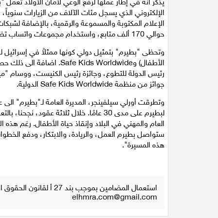
يذكر انه في إطار عملها لرفع الوعي لأمان الأولاد تعم
الإلكتروني الذي يسجل مئات الآلاف من الزيارات سنوياً
الإعلام المكتوبة والمسموعة والرقمية، بالإضافة لشبكات
حوالي 170 ألف متابع، واستخدام مجموعات واتساب تضم آلاف الأعضاء.
الأطفال) وe Kids Worldwide
رئيس الدولة للتطوع، وجائزة رئيس الكنيست، ووسام "ميد
جوائز من منظمة Safe Kids Worldwide الدولية.
وتطرقت أورلي سيلفينجر، المديرة العامة لـ"بطيرم" الى 
لبطيرم على مدى 30 عامًا. خلال ثلاثة عقو
العام والمهني في البلاد وإنقاذ حياة الأطفال. رغم هذه ا
ستواصل بطيرم العمل، والريادة، والابتكار، ودفع الخطوات 
هذه المسيرة".
استعمال المضامين بموجب بند 27 أ لقانون الحقوق الأدبية لسنة 2007، يرجى ارسال رسالة الى:
elhmra.com@gmail.com