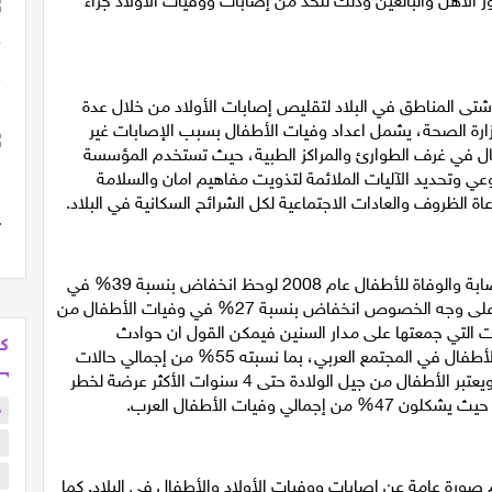
دى جمهور الاهل والبالغين وذلك للحد من إصابات ووفيات الأولاد جراء
 عام 1995 حيث عملت في شتى المناطق في البلاد لتقليص إصابات الأولاد من خلال عدة
زارة الصحة، يشمل اعداد وفيات الأطفال بسبب الإصابات غير
فال في غرف الطوارئ والمراكز الطبية، حيث تستخدم المؤسسة
وعي وتحديد الآليات الملائمة لتذويت مفاهيم امان والسلامة
عاة الظروف والعادات الاجتماعية لكل الشرائح السكانية في البلاد.
وتشير معطيات "بطيرم" انه منذ بدء توثيق معطيات الاصابة والوفاة للأطفال عام 2008 لوحظ انخفاض بنسبة 39% في
وفيات الأطفال نتيجة للحوادث غير المتعمدة، كما لوحظ على وجه الخصوص انخفاض بنسبة 27% في وفيات الأطفال من
ت التي جمعتها على مدار السنين فيمكن القول ان
حوادث
كل
تعتبر في المكان الأول من حيث الإصابة والوفاة للأطفال في المجتمع العربي، بما نسبته 55% من إجمالي حالات
الوفاة، تليها حالات الغرق التي تمثل 11% من الوفيات. ويعتبر الأطفال من جيل الولادة حتى 4 سنوات الأكثر عرضة لخطر
وفيات الأطفال العرب.
ح
ا
ا
 صورة عامة عن إصابات ووفيات الأولاد والأطفال في البلاد. كما