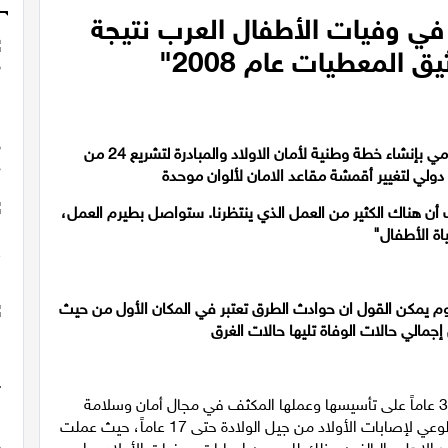
: "انخفاض بنسبة 27% في وفيات الأطفال العرب نتيجة
المعطيات عام 2008"
مي بإنشاء
خطة وطنية ل
أمان الاولاد
والمبادرة لتشريع 24 من
دولي لتغيير
أقمشة مقاعد الامان
لألوان موحدة
أن هناك الكثير من العمل الذي ينتظرنا
.
ستواصل بطيرم العمل،
ياة الأطفال"
وم يمكن القول ان حوادث الطرق تعتبر في المكان الأول من حيث
تحتفل مؤسسة "بطيرم" لأمان الأولاد هذا العام بمرور 30 عاماً على تأسيسها وعملها المكثف في مجال أمان وسلامة
الأولاد. وتعتبر "بطيرم" المؤسسة الرائدة في مجال رفع الوعي لإصابات الأولاد من جيل الولادة حتى 17 عاماً، حيث عملت