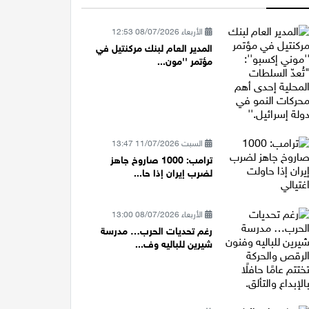
الأربعاء 08/07/2026 12:53
المدير العام لبنك مركنتيل في
مؤتمر ''مون...
السبت 11/07/2026 13:47
ترامب: 1000 صاروخ جاهز
لضرب إيران إذا حا...
الأربعاء 08/07/2026 13:00
رغم تحديات الحرب… مدرسة
شيرين للباليه وف...