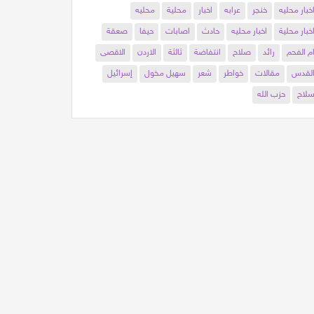
خبار محليه
خنجر
عرابه
اخبار
محلية
محليه
خبار محلية
اخبار محليه
حادث
اصابات
حيفا
صعقة
م الفحم
رائد
صلاح
انتفاضة
ثالثة
الاردن
الاقصى
لقدس
مقالات
خواطر
شعر
سهيل مخول
إسرائيل
لاح
حزب الله