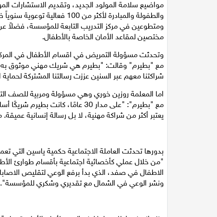
مواضيع سلامة المولود الجديد، وتقديم الاستشارات الم
والطفولة والمبادرة لأكثر من 
ومتطوعين في مركز التدريب التابعة للمؤسسة، فضلاً عن
مختصين لمقاعد الأمان الخاصة بالأطفال.
وتحدثت مسؤولة التمريض في اقسام الأطفال في المرك
مع "بطيرم" وقالت: "بطيرم هي شريك مهني موثوق به يس
شراكتنا معهم عبر السنين عززت رسالتنا المشتركة لحماية ال
اما المعلمة روزين خوري وهي مسؤولة ومربية للصف ال
مع "بطيرم": "على مدار 30 عامًا، كان
يعتبر أكثر من شراكة مهنية، لا بل رسالة إنسانية عميقة. 
بدورها تحدثت العاملة الاجتماعية حكمية ياسين التي ت
"من خلال عملي كأخصائية اجتماعية بأقسام طوارئ الأ
الاطفال في صفد، الذي بدأ برفع الوعي لتقليص الاصابات
ونشر الوعي في الشمال مع تقديري وشكري للمؤسسة".