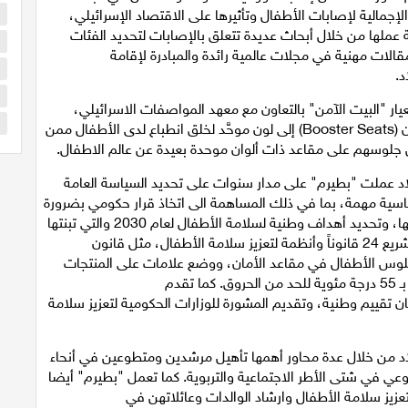
لإجمالية لإصابات الأطفال وتأثيرها على الاقتصاد الإسرائيلي،
ا
واصل المؤسسة عملها من خلال أبحاث عديدة تتعلق بالإصابات لتحديد الفئات
ا
قالات مهنية في مجلات عالمية رائدة والمبادرة لإقامة
ا
د.
ا
ار "البيت الآمن" بالتعاون مع معهد المواصفات الاسرائيلي،
س
ونجحت في قيادة تحرك دولي لتغيير أقمشة مقاعد الامان (Booster Seats) إلى لون موحَّد لخلق انطباع لدى الأطفال ممن
 جلوسهم على مقاعد ذات ألوان موحدة بعيدة عن عالم الاطفال.
بلاد عملت "بطيرم" على مدار سنوات على تحديد السياسة العامة
ياسية مهمة، بما في ذلك المساهمة الى اتخاذ قرار حكومي بضرورة
بلورة خطة وطنية لسلامة الأطفال والمشاركة في تطبيقها، وتحديد أهداف وطنية لسلامة الأطفال لعام 2030 والتي تبنتها
الحكومة رسمياً. كما قامت المؤسسة بالدعم والمبادرة لتشريع 24 قانوناً وأنظمة لتعزيز سلامة الأطفال، مثل قانون
 جلوس الأطفال في مقاعد الأمان، ووضع علامات على المنتجات
الغذائية لمنع الاختناق، وتحديد درجة حرارة مياه الحنفيات بـ 55 درجة مئوية للحد من الحروق. كما تقدم
تقييم وطنية، وتقديم المشورة للوزارات الحكومية لتعزيز سلامة
لاد من خلال عدة محاور أهمها تأهيل مرشدين ومتطوعين في أنحاء
الوعي في شتى الأطر الاجتماعية والتربوية. كما تعمل "بطيرم" أيضا
زيز سلامة الأطفال وارشاد الوالدات وعائلاتهن في