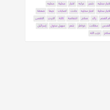
خبار محليه
خنجر
عرابه
اخبار
محلية
محليه
خبار محلية
اخبار محليه
حادث
اصابات
حيفا
صعقة
م الفحم
رائد
صلاح
انتفاضة
ثالثة
الاردن
الاقصى
لقدس
مقالات
خواطر
شعر
سهيل مخول
إسرائيل
لاح
حزب الله