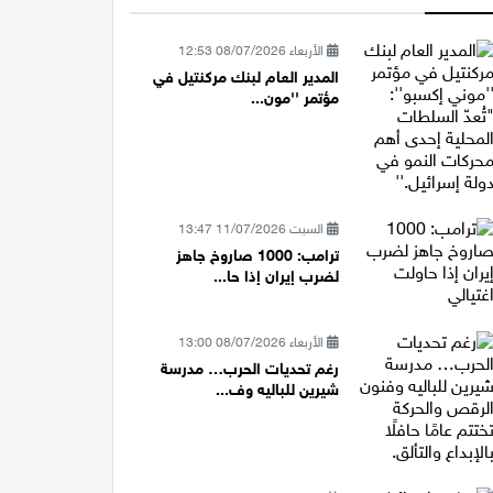
الأربعاء 08/07/2026 12:53
المدير العام لبنك مركنتيل في
مؤتمر ''مون...
السبت 11/07/2026 13:47
ترامب: 1000 صاروخ جاهز
لضرب إيران إذا حا...
الأربعاء 08/07/2026 13:00
رغم تحديات الحرب… مدرسة
شيرين للباليه وف...