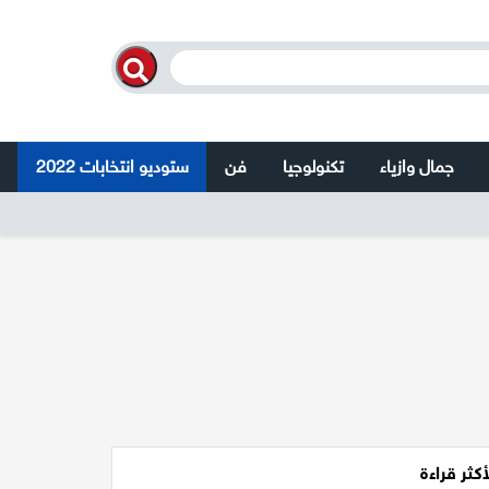
جمال وازياء
تكنولوجيا
فن
ستوديو انتخابات 2022
أكثر قراءة