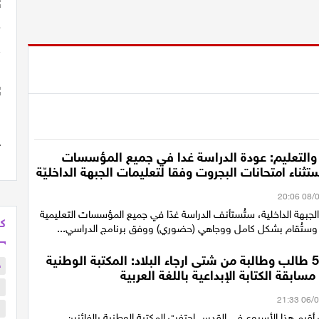
ة والتعليم: عودة الدراسة غدا في جميع المؤسسات
ستثناء امتحانات البجروت وفقا لتعليمات الجبهة الداخليّة
الجبهة الداخلية، ستُستأنف الدراسة غدًا في جميع المؤسسات التعليمية
كل
د، وستُقام بشكل كامل ووجاهي (حضوري) ووفق برنامج الدراسي...
بمشاركة 500 طالب وطالبة من شتى ارجاء البلاد: المكتبة الوطنية
ح
سابقة الكتابة الإبداعية باللغة العربية
ا
ا
يم هذا الأسبوع في القدس احتفت المكتبة الوطنية بالفائزين