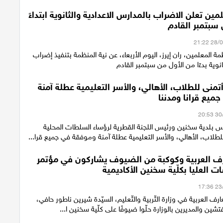
ين تعلن الاضراب بالمدارس الاعدادية والثانوية ابتداءً
 سبتمبر القادم
 المعلمين، ران إيرز، اليوم الأربعاء، عن نية المنظمة بتنفيذ إضراب
نوية بدءًا من الأول من سبتمبر القادم
أتمنى للطلاب، الأهالي، والأسر التعليمية عطلة آمنة
ميع قرانا ومدننا
يس بلدية سخنين ورئيس اللجنة القطرية لرؤساء السلطات المحلية
للطلاب، الأهالي، والأسر التعليمية عطلة آمنة وموفقة في جميع قرا...
رف العربية وكوكبة من الضيوف يشاركون في مؤتمر
 العليا بكلّية سخنين الأكاديمية
رف العربية في وزارة التّربية والتّعليم، السيّدة شيرين ناطور حافي،
شين والمديرين بالوزارة حلّوا ضيوفًا على كلّية سخنين ا...