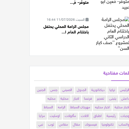
متوفّر- مُ...
السبت 11/07/2026 16:44
مجلس الرامة المحلي يحتفل
باختتام العام ا...
مات مفتاحية
لرئيس
تركيا
ديكتاتورية
الجدول
الصيني
جنس
الجنين
اعش
يتبنى
تفجير
فرنسا
اخبار
محلية
محليه
خبار محلية
اخبار محليه
مهرجان السباط
الرامه
السباط
جبات
رئيسية
اطباق
اكلات
مأكولات
اومليت
مزايا
اتساب
تكنولوجيا
فيسبوك
مقال
مقاس
ثوب
نبي