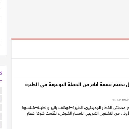
كل
 يختتم تسعة أيام من الحملة التوعوية في الطيرة
ا
د
ح محطتي القطار الجديدتين، الطيرة–كوخاف يائير والطيبة–قلنسوة،
ا
أولى من التشغيل التدريجي للمسار الشرقي، نظّمت شركة قطار
و
و