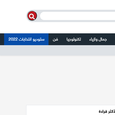
جمال وازياء
تكنولوجيا
فن
ستوديو انتخابات 2022
أكثر قراءة