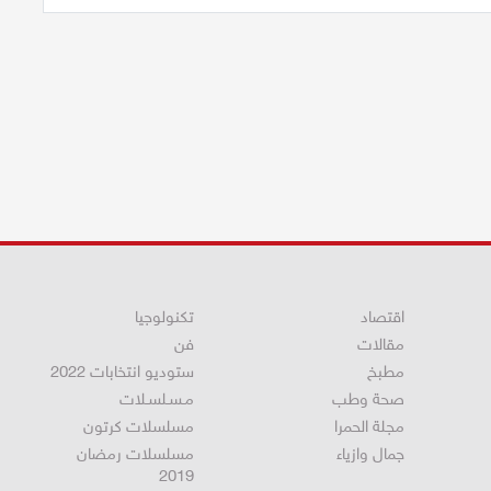
اقتصاد
تكنولوجيا
مقالات
فن
مطبخ
ستوديو انتخابات 2022
صحة وطب
مـسـلسـلات
مجلة الحمرا
مسلسلات كرتون
جمال وازياء
مسلسلات رمضان
2019