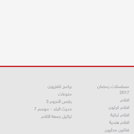
مسلسلات رمضان
برامج تلفزيون
2017
منوعات
افلام
رقص النجوم 3
افلام كرتون
حديث البلد - موسم 7
افلام تركية
تراتيل جمعة الالام
افلام هندية
فنانين محليين