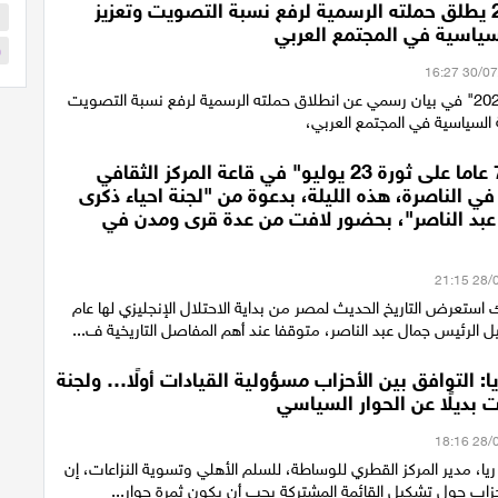
ائتلاف 2026 يطلق حملته الرسمية لرفع نسبة التصويت وتعزيز
ا
سياسية في المجتمع العربي
و
أعلن "ائتلاف 2026" في بيان رسمي عن انطلاق حملته الرسمية لرفع نسبة التصويت
 السياسية في المجتمع العربي،
احتفالية "74 عاما على ثورة 23 يوليو" في قاعة المركز الثقافي
ي الناصرة، هذه الليلة، بدعوة من "لجنة احياء ذكرى
 عبد الناصر"، بحضور لافت من عدة قرى ومدن في
استعرض التاريخ الحديث لمصر من بداية الاحتلال الإنجليزي لها عام
ريا: التوافق بين الأحزاب مسؤولية القيادات أولًا… ولجنة
 بديلًا عن الحوار السياسي
 ريا، مدير المركز القطري للوساطة، للسلم الأهلي وتسوية النزاعات، إن
حزاب حول تشكيل القائمة المشتركة يجب أن يكون ثمرة حوار...