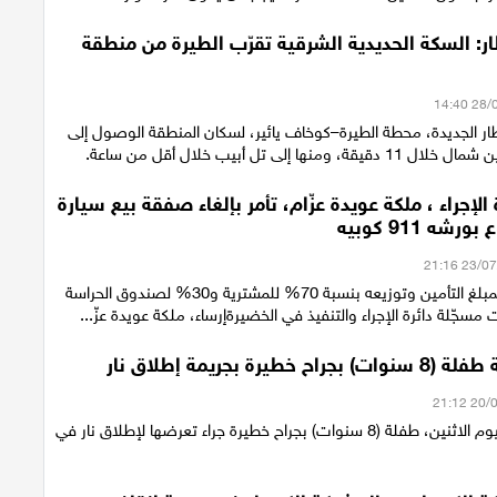
ر: السكة الحديدية الشرقية تقرّب الطيرة من منطقة
ار الجديدة، محطة الطيرة–كوخاف يائير، لسكان المنطقة الوصول إلى
منها إلى تل أبيب خلال أقل من ساعة.
 الإجراء ، ملكة عويدة عزّام، تأمر بإلغاء صفقة بيع سيارة
شه 911 كوبيه
مصادرة جزئية لمبلغ التأمين وتوزيعه بنسبة 70% للمشترية و30% لصندوق الحراسة
مسجّلة دائرة الإجراء والتنفيذ في الخضيرةإرساء، ملكة عويدة عزّ...
 خطيرة بجريمة إطلاق نار
أصيبت مساء اليوم الاثنين، طفلة (8 سنوات) بجراح خطيرة جراء تعرضها لإطلاق نار في