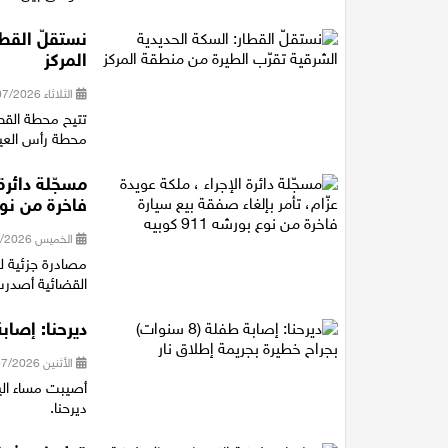
نستقلّ القطا
المركز
الثلاثاء 28/07/2026 14:40
تتيح محطة القط
محطة رأس العين شمال خلال 11 دقيقة، و
مسجّلة دائرة
فاخرة من نوع بور
الخميس 23/07/2026 21:16
القضائية أصدرت 
ديرحنا: إصابة طفلة (8 سنوات) بجراح
الأثنين 20/07/2026 21:12
ديرحنا.