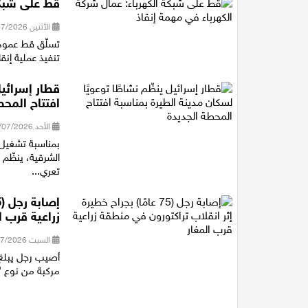
قط على شبكة
الأثنين 20/07/2026 13:50
تسلّق قط عمود 
تنفيذ عملية إنقا
قطار إسرائيل
افتتاح المحط
الأحد 19/07/2026 18:29
بمناسبة تشغيل 
الشرقية، ينظّم 
تعري...
زراعية قرب ا
السبت 18/07/2026 17:39
مركبة من نوع "ت