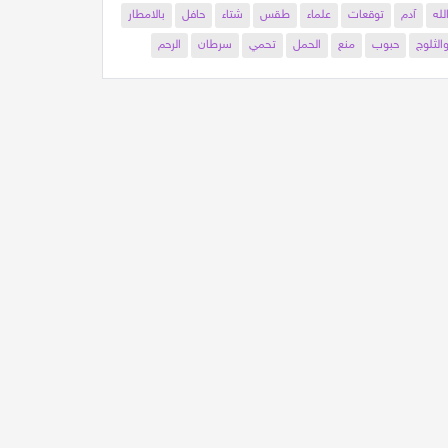
لله
آدم
توقعات
علماء
طقس
شتاء
حافل
بالامطار
الثلوج
حبوب
منع
الحمل
تحمي
سرطان
الرحم