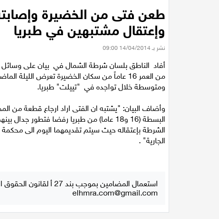
طعن فتى من الخضيرة وإصابت
وإعتقال مشتبهين في طبريا
نشر بـ 14/04/2014 09:00
أفاد الناطق بلسان شرطة الشمال في بيان على وسائل ال
من العمر 16 عاماً من سكان الخضيرة تعرض الليل
ومتوسطة خلال تواجده في "تييلت" طبريا.
وأضاف البيان: "يشتبه ان الفتى اراد ارجاع قطعة من ال
البسطة (16 و18 عاما) من طبريا رفضا فتطور 
الشرطة بإعتقاله حيث سيتم تقديمهما اليوم الى محكمة ا
الجارية" .
استعمال المضامين بموجب بند 27 أ لقانون الحقوق الأدبية لسنة 2007، يرجى ارسال رسالة الى:
elhmra.com@gmail.com