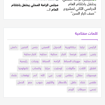
مجلس الرامة المحلي يحتفل باختتام
العام ا...
كلمات مفتاحية
الرئيس
تركيا
ديكتاتورية
الجدول
الصيني
جنس
الجنين
داعش
يتبنى
تفجير
فرنسا
اخبار
محلية
محليه
اخبار محلية
اخبار محليه
مهرجان السباط
الرامه
السباط
وجبات
رئيسية
اطباق
اكلات
مأكولات
اومليت
مزايا
واتساب
تكنولوجيا
فيسبوك
مقال
مقاس
ثوب
نبي
الله
آدم
توقعات
علماء
طقس
شتاء
حافل
بالامطار
والثلوج
حبوب
منع
الحمل
تحمي
سرطان
الرحم