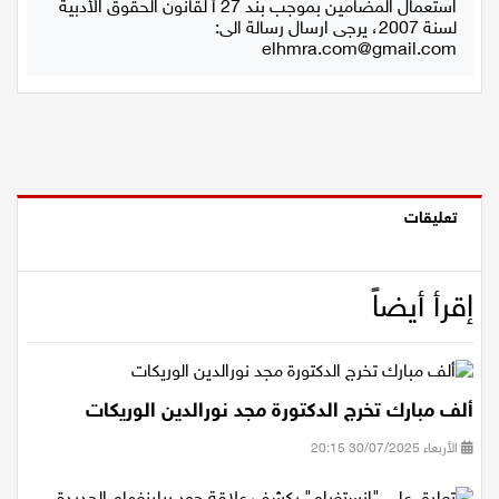
استعمال المضامين بموجب بند 27 أ لقانون الحقوق الأدبية
لسنة 2007، يرجى ارسال رسالة الى:
اقتصاد
elhmra.com@gmail.com
مقالات
مطبخ
صحة وطب
تعليقات
مجلة الحمرا
إقرأ أيضاً
جمال وازياء
تكنولوجيا
ألف مبارك تخرج الدكتورة مجد نورالدين الوريكات
فن
الأربعاء 30/07/2025 20:15
ستوديو انتخابات 2022