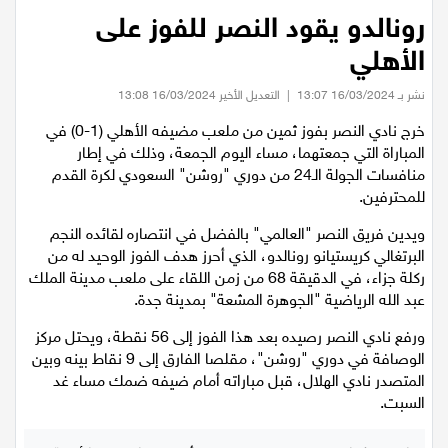
عيلبون
رونالدو يقود النصر للفوز على
الأهلي
دير حنا
نشر بـ 16/03/2024 13:07
|
التعديل الأخير 16/03/2024 13:08
سخنين
خرج نادي النصر بفوز ثمين من ملعب مضيفه الأهلي (1-0) في
المباراة التي جمعتهما، مساء اليوم الجمعة، وذلك في إطار
منافسات الجولة الـ24 من دوري "روشن" السعودي لكرة القدم
عرابة
للمحترفين.
اخبار عالمية
ويدين فريق النصر "العالمي" بالفضل في انتصاره لقائده النجم
البرتغالي كريستيانو رونالدو، الذي أحرز هدف الفوز الوحيد له من
ركلة جزاء، في الدقيقة 68 من زمن اللقاء على ملعب مدينة الملك
رياضة
عبد الله الرياضية "الجوهرة المشعة" بمدينة جدة.
رياضة محلية
ورفع نادي النصر رصيده بعد هذا الفوز إلى 56 نقطة، ويحتل مركز
الوصافة في دوري "روشن"، مقلصا الفارق إلى 9 نقاط بينه وبين
المتصدر نادي الهلال، قبل مباراته أمام ضيفه ضمك مساء غد
رياضة عالمية
السبت.
تقارير خاصة