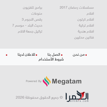
مسلسلات رمضان 2017
برامج تلفزيون
افلام
منوعات
افلام كرتون
رقص النجوم 3
افلام تركية
حديث البلد - موسم 7
افلام هندية
تراتيل جمعة الالام
فنانين محليين
من نحن
اتصل بنا
للاعلان لدينا
شروط الأستخدام
© جميع الحقوق محفوظة 2026