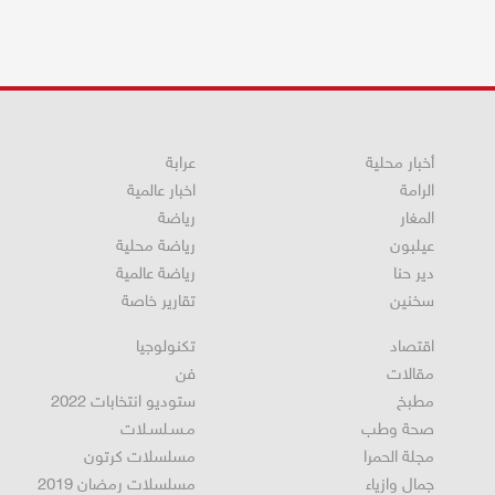
أخبار محلية
عرابة
الرامة
اخبار عالمية
المغار
رياضة
عيلبون
رياضة محلية
دير حنا
رياضة عالمية
سخنين
تقارير خاصة
اقتصاد
تكنولوجيا
مقالات
فن
مطبخ
ستوديو انتخابات 2022
صحة وطب
مـسـلسـلات
مجلة الحمرا
مسلسلات كرتون
جمال وازياء
مسلسلات رمضان 2019