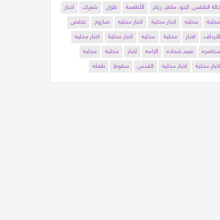
الة الطقس، الجو، ماطر، رياح
الأطعمة
طول
شعرك
اخبار
حلية
محليه
اخبار محلية
اخبار محليه
صاروخ
تخلص
لارداف
اخبار
محلية
محليه
اخبار محلية
اخبار محليه
حاضره
نعيم شحاده
الرامه
اخبار
محلية
محليه
خبار محلية
اخبار محليه
القدس
سقوط
طفله