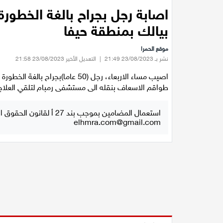
اصابة رجل بجراح بالغة الخطورة
بيالك بمنطقة حيفا
موقع الحمرا
نشر بـ 23/08/2023 21:49
|
التعديل الأخير 23/08/2023 21:58
اصيب مساء الاربعاء، رجل (50 عاما
طواقم الاسعاف بنقله الى مستشفى رمبام لتلقي العلاج
استعمال المضامين بموجب بند 27 أ لقانون الحقوق الأدبية لسنة 2007، يرجى ارسال رسالة الى:
elhmra.com@gmail.com