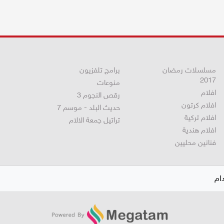
مسلسلات رمضان
برامج تلفزيون
2017
منوعات
افلام
رقص النجوم 3
افلام كرتون
حديث البلد - موسم 7
افلام تركية
تراتيل جمعة الالام
افلام هندية
فنانين محليين
ام