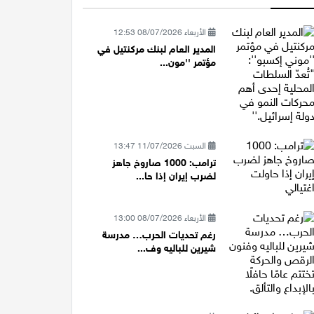
الأربعاء 08/07/2026 12:53
المدير العام لبنك مركنتيل في
مؤتمر ''مون...
السبت 11/07/2026 13:47
ترامب: 1000 صاروخ جاهز
لضرب إيران إذا حا...
الأربعاء 08/07/2026 13:00
رغم تحديات الحرب… مدرسة
شيرين للباليه وف...