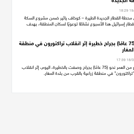
ة الجديدة
محطة القطار الجديدة الطيرة – كوخاف يائير ضمن مشروع السكة
قطار إسرائيل هذا الأسبوع نشاطًا توعويًا لسكان المنطقة، بهدف
إصابة رجل (75 عامًا) بجراح خطيرة إثر انقلاب تراكتورون في منطقة
لمغار
أصيب رجل يبلغ من العمر نحو (75 عامًا) بجراح وصفت بالخطيرة، اليوم، إثر انقلاب
راكتورون" في منطقة زراعية بالقرب من بلدة المغار.