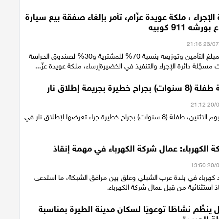
 الإجراء ، ملكة عويدة عزّام، تأمر بإلغاء صفقة بيع سيارة
شه 911 كوبيه
مصادرة جزئية لمبلغ التأمين وتوزيعه بنسبة 70% للمشترية و30% لصندوق الحراسة
مسجّلة دائرة الإجراء والتنفيذ في الخضيرةإرساء، ملكة عويدة عزّ...
 خطيرة بجريمة إطلاق نار
أصيبت مساء اليوم الاثنين، طفلة (8 سنوات) بجراح خطيرة جراء تعرضها لإطلاق نار في
 الكهرباء: عمال شركة الكهرباء في مهمة إنقاذ
كهرباء في بلدة عرب الشبلي وعلق بين مرافق الشبكة، ما استدعى
ذ استثنائية من قِبل عمال شركة الكهرباء.
 ينظّم نشاطًا توعويًا لسكان مدينة الطيرة بمناسبة