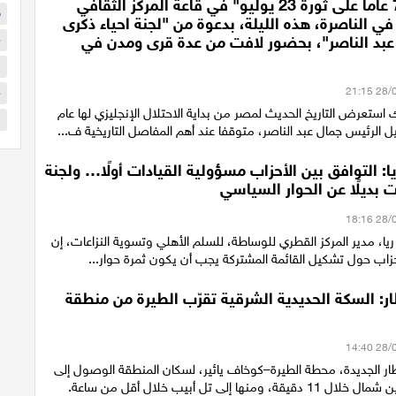
احتفالية "74 عاما على ثورة 23 يوليو" في قاعة المركز الثقافي
ح
ي الناصرة، هذه الليلة، بدعوة من "لجنة احياء ذكرى
م
 عبد الناصر"، بحضور لافت من عدة قرى ومدن في
ا
م
استعرض التاريخ الحديث لمصر من بداية الاحتلال الإنجليزي لها عام
ا
ريا: التوافق بين الأحزاب مسؤولية القيادات أولًا… ولجنة
 بديلًا عن الحوار السياسي
 ريا، مدير المركز القطري للوساطة، للسلم الأهلي وتسوية النزاعات، إن
حزاب حول تشكيل القائمة المشتركة يجب أن يكون ثمرة حوار...
ر: السكة الحديدية الشرقية تقرّب الطيرة من منطقة
ار الجديدة، محطة الطيرة–كوخاف يائير، لسكان المنطقة الوصول إلى
منها إلى تل أبيب خلال أقل من ساعة.