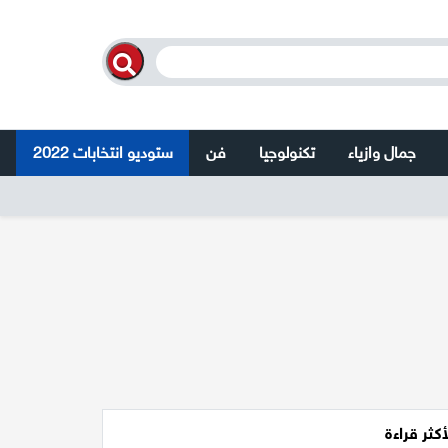
جمال وازياء
تكنولوجيا
فن
ستوديو انتخابات 2022
أكثر قراءة