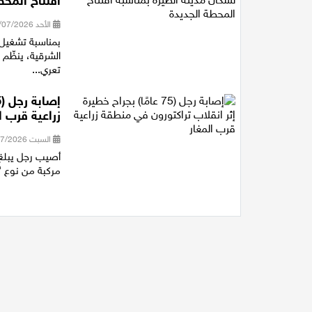
افتتاح المحط
الأحد 19/07/2026 18:29
بمناسبة تشغيل 
الشرقية، ينظّم 
تعري...
زراعية قرب ا
السبت 18/07/2026 17:39
مركبة من نوع "ت