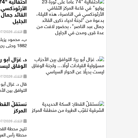
الأرثوذكسي ف
القائد جمال
الجليل
الثلاثاء 28/07/2026 21:15
ب. محمود يزبك 
1882 وحتى رجيل الرئيس جمال عبد الناصر، متوقفا عند أهم المفاصل التاريخية ف...
د. غزال أبو 
الوفاق ليست
الثلاثاء 28/07/2026 18:16
قال د. غزال أبو
التوافق بين الأ
نستقلّ القطا
المركز
الثلاثاء 28/07/2026 14:40
تتيح محطة القط
محطة رأس العين شمال خلال 11 دقيقة، و