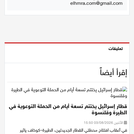
لسنة 2007، يرجى ارسال رسالة الى:
elhmra.com@gmail.com
اقتصاد
مقالات
مطبخ
صحة وطب
تعليقات
مجلة الحمرا
إقرأ أيضاً
جمال وازياء
تكنولوجيا
فن
قطار إسرائيل يختتم تسعة أيام من الحملة التوعوية في
الطيرة وقلنسوة
ستوديو انتخابات 2022
الأثنين 03/08/2026 15:50