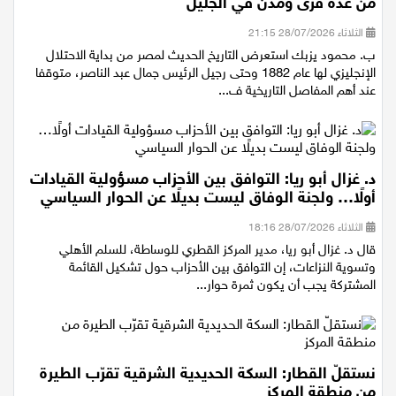
"لجنة احياء ذكرى القائد جمال عبد الناصر"، بحضور لافت
من عدة قرى ومدن في الجليل
الثلاثاء 28/07/2026 21:15
ب. محمود يزبك استعرض التاريخ الحديث لمصر من بداية الاحتلال
الإنجليزي لها عام 1882 وحتى رجيل الرئيس جمال عبد الناصر، متوقفا
عند أهم المفاصل التاريخية ف...
د. غزال أبو ريا: التوافق بين الأحزاب مسؤولية القيادات
أولًا… ولجنة الوفاق ليست بديلًا عن الحوار السياسي
الثلاثاء 28/07/2026 18:16
قال د. غزال أبو ريا، مدير المركز القطري للوساطة، للسلم الأهلي
وتسوية النزاعات، إن التوافق بين الأحزاب حول تشكيل القائمة
المشتركة يجب أن يكون ثمرة حوار...
نستقلّ القطار: السكة الحديدية الشرقية تقرّب الطيرة