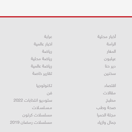
أخبار محلية
عرابة
الرامة
اخبار عالمية
المغار
رياضة
عيلبون
رياضة محلية
دير حنا
رياضة عالمية
سخنين
تقارير خاصة
اقتصاد
تكنولوجيا
مقالات
فن
مطبخ
ستوديو انتخابات 2022
صحة وطب
مـسـلسـلات
مجلة الحمرا
مسلسلات كرتون
جمال وازياء
مسلسلات رمضان 2019