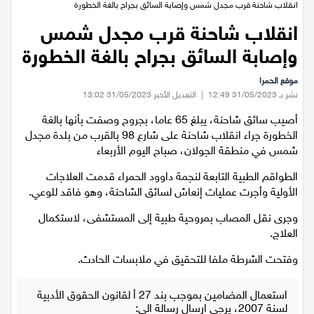
عيلبون
الرئيسية
/
اخبار محلية
/
انقلاب شاحنة قرب مجدل شمس وإصابة السائق بجراح بالغة الخطورة
انقلاب شاحنة قرب مجدل شمس
دير حنا
وإصابة السائق بجراح بالغة الخطورة
سخنين
موقع الحمرا
نشر بـ 31/05/2023 12:49
|
التعديل الأخير 31/05/2023 13:02
عرابة
أصيب سائق شاحنة، يبلغ 65 عاما، بجروح وصفت بأنها بالغة
الخطورة جراء انقلاب شاحنة على شارع 98 بالقرب من بلدة مجدل
اخبار عالمية
شمس في منطقة الجولان، صباح اليوم الأربعاء
الطواقم الطبية التابعة لنجمة داوود الحمراء قدمت العلاجات
رياضة
الأولية وأجرت عمليات إنعاش لسائق الشاحنة، وهو فاقد للوعي.
رياضة محلية
وجرى نقل المصاب بمروحية طبية إلى المستشفى، لاستكمال
العلاج.
رياضة عالمية
وفتحت الشرطة ملفا للتحقيق في ملابسات الحادث.
تقارير خاصة
استعمال المضامين بموجب بند 27 أ لقانون الحقوق الأدبية