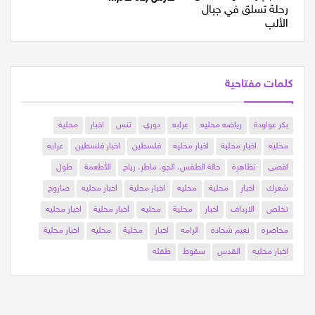
فارس (32 عام...
كلمات مفتاحية
بكر عواودة
رياضه محليه
عرابه
دوري
تنس
اخبار
محلية
محليه
اخبار محلية
اخبار محليه
فلسطين
اخبار فلسطين
عرابه
اقصى
تظاهرة
حالة الطقس، الجو، ماطر، رياح
الأطعمة
طول
شعرك
اخبار
محلية
محليه
اخبار محلية
اخبار محليه
صاروخ
تخلص
الارداف
اخبار
محلية
محليه
اخبار محلية
اخبار محليه
محاضره
نعيم شحاده
الرامه
اخبار
محلية
محليه
اخبار محلية
اخبار محليه
القدس
سقوط
طفله