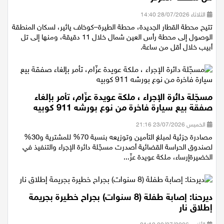
من منطقة المركز
الثلاثاء 28/07/2026 14:40
تتيح محطة القطار الجديدة، محطة الطيرة–كوخاف يائير، لسكان المنطقة
الوصول إلى محطة رأس العين شمال خلال 11 دقيقة، ومنها إلى تل
أبيب خلال أقل من ساعة.
مسجّلة دائرة الإجراء ، ملكة عويدة عزّام، تأمر بإلغاء
صفقة بيع سيارة فاخرة من نوع بورشه 911 كوبيه
الخميس 23/07/2026 21:16
مصادرة جزئية لمبلغ التأمين وتوزيعه بنسبة 70% للمشترية و30%
لصندوق الحراسة القضائية أصدرت مسجّلة دائرة الإجراء والتنفيذ في
الخضيرةإرساء، ملكة عويدة عزّ...
ديرحنا: إصابة طفلة (8 سنوات) بجراح خطيرة بجريمة
إطلاق نار