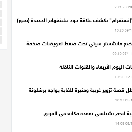
ح
م
إنستغرام" يكشف علاقة جود بيلينغهام الجديدة (صور)
ا
م
ا
ات اليوم الأربعاء والقنوات الناقلة
 قصة تزوير غريبة ومثيرة للغاية يواجه برشلونة
 لنجم تشيلسي تفقده مكانه في الفريق