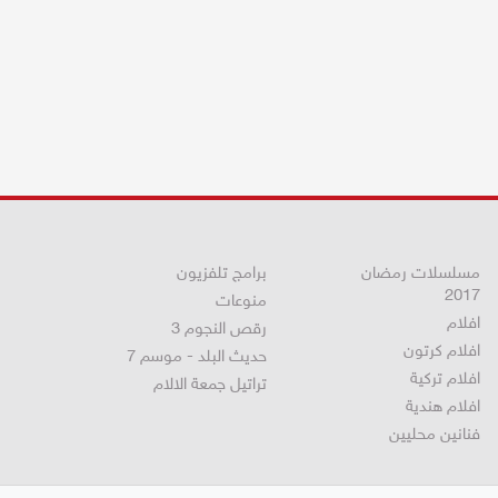
مسلسلات رمضان
برامج تلفزيون
2017
منوعات
افلام
رقص النجوم 3
افلام كرتون
حديث البلد - موسم 7
افلام تركية
تراتيل جمعة الالام
افلام هندية
فنانين محليين