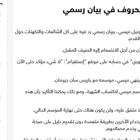
لحروف في بيان رسمي
ونيل ميسي، ببيان رسمي رد فيه على كل الشائعات والتكهنات حول
لقدم.
آن من أجل الانضمام إليه الصيف المقبل.
ستوري" في حسابه على موقع "إنستغرام": "لا شيء مؤكد حتى الآن
حتى ينهي ميسي، موسمه مع باريس سان جيرمان.
اسم ميسي لاكتساب الشهرة، ومع ذلك يمكننا التأكيد بأن هذه
ا متفق عليه، ولن يكون هناك حتى نهاية الموسم الحالي.
داع الآخرين بطريقة متعمدة دون تقديم دليل على صحة
ي يخدم مصالحهم.
من المعلومات التي ينشرونها، ولا يريدون أن تفسد الحقيقة،