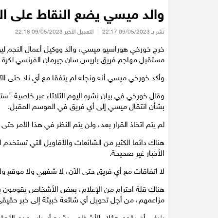
والد ميسي يضع النقاط على ا
نشر بـ 09/05/2023 22:17
|
التعديل الأخير 09/05/2023 22:18
خرج خورخي هوراسيو ميسي، والد ووكيل أعمال النجم لي
مستقبل مهاجم فريق باريس سان جيرمان الفرنسي لكرة ا
وأكد خورخي ميسي أنه ونجله لم يتفقا مع أي ناد حتى ال
وقال خورخي في بيان نشره اليوم الثلاثاء عبر خاصية "
بشأن انتقال ميسي إلى أي فريق في الموسم المقبل.
لم يتم اتخاذ القرار بعد، ولن يتم النظر في هذا الأمر 
هناك دائما الكثير من الشائعات والأقاويل التي تستخدم 
الأخبار غير صحيحة.
لا اتفاقات مع أي فريق حتى الآن، لا شفهي ولا موقع ول
هناك قلة احترام من الإعلام، بعض الأشخاص يقومون بخ
مزاعمهم، من أجل تحويل أي شائعة خبيثة إلى خبر حقيق
ينبغي أن يقوم هؤلاء الأشخاص بشرح أسباب عدم التحقق 