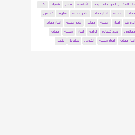
الة الطقس، الجو، ماطر، رياح
الأطعمة
طول
شعرك
اخبار
حلية
محليه
اخبار محلية
اخبار محليه
صاروخ
تخلص
لارداف
اخبار
محلية
محليه
اخبار محلية
اخبار محليه
حاضره
نعيم شحاده
الرامه
اخبار
محلية
محليه
خبار محلية
اخبار محليه
القدس
سقوط
طفله