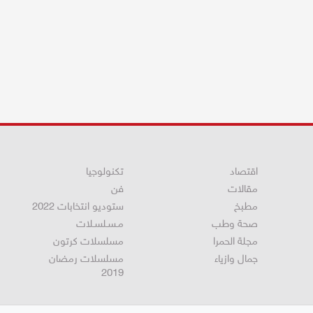
اقتصاد
تكنولوجيا
مقالات
فن
مطبخ
ستوديو انتخابات 2022
صحة وطب
مـسـلسـلات
مجلة الحمرا
مسلسلات كرتون
جمال وازياء
مسلسلات رمضان
2019