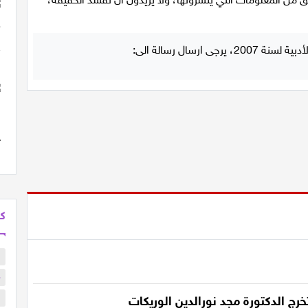
كل
ب
م
ا
رج الدكتورة مجد نورالدين الوريكات