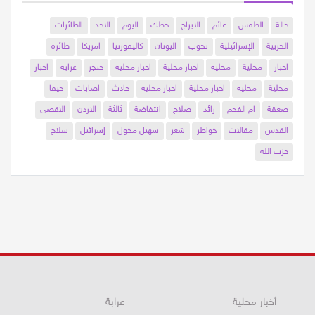
حالة
الطقس
غائم
الابراج
حظك
اليوم
الاحد
الطائرات
الحربية
الإسرائيلية
تجوب
اليونان
كاليفورنيا
امريكا
طائرة
اخبار
محلية
محليه
اخبار محلية
اخبار محليه
خنجر
عرابه
اخبار
محلية
محليه
اخبار محلية
اخبار محليه
حادث
اصابات
حيفا
صعقة
ام الفحم
رائد
صلاح
انتفاضة
ثالثة
الاردن
الاقصى
القدس
مقالات
خواطر
شعر
سهيل مخول
إسرائيل
سلاح
حزب الله