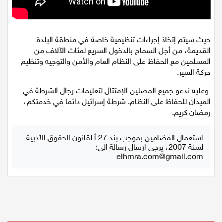
اقتصاد
مقالات
حيث سيتم إتخاذ إجراءات تنظيمية خاصة في منطقة البلدة
القديمة، من أجل السماح بالدخول السريع لمئات الآلاف من
مطبخ
المسلمين مع الحفاظ على النظام العام والأمن والتوجيه وتنظيم
حركة السير.
صحة وطب
وعليه ندعو جميع المصلين الإمتثال لتعليمات رجال الشرطة في
الميدان للحفاظ على النظام. شرطة إسرائيل دائما في خدمتكم،
مجلة الحمرا
رمضان كريم.
جمال وازياء
استعمال المضامين بموجب بند 27 أ لقانون الحقوق الأدبية
لسنة 2007، يرجى ارسال رسالة الى:
تكنولوجيا
elhmra.com@gmail.com
فن
ستوديو انتخابات 2022