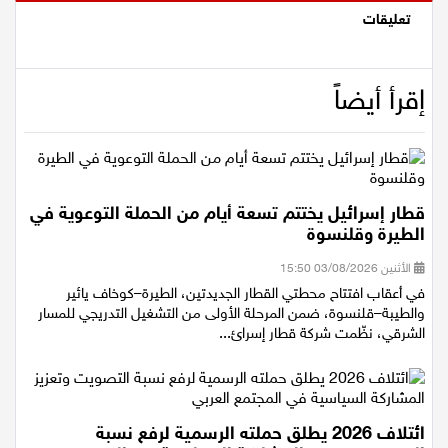
تعليقات
إقرأ أيضاً
قطار إسرائيل يختتم تسعة أيام من الحملة التوعوية في
الطيرة وقلنسوة
الأثنين 03/08/2026 15:50
في أعقاب افتتاح محطتي القطار الجديدتين، الطيرة–كوخاف يائير
والطيبة–قلنسوة، ضمن المرحلة الأولى من التشغيل التدريجي للمسار
الشرقي، نظّمت شركة قطار إسرائ...