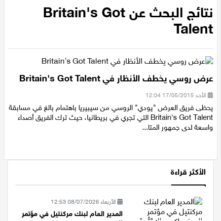
عيلبون
نتائج البحث عن Britain's Got
Talent
دير حنا
سخنين
عرض روسي يخطف الأنظار في Britain's Got Talent
عرابة
الأحد 17/05/2015 12:04
يحظى فريق العرض "يودي" الروسي من سيبيريا باهتمام بالغ في مسابقة
اخبار عالمية
Britain's Got Talent التي تجري في بريطانيا، حيث ترك الفريق أصداء
واسعة لدى جمهور المتا...
رياضة
رياضة محلية
الأكثر قراءة
رياضة عالمية
الأربعاء 08/07/2026 12:53
المدير العام لبنك مركنتيل في مؤتمر
تقارير خاصة