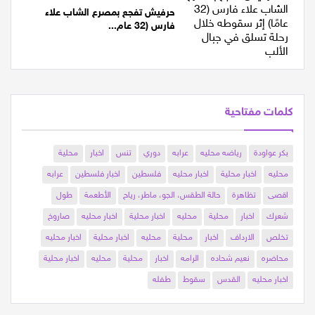
حرفيش تفجع بمصرع الشاب علاء
فارس (32 عام...
كلمات مفتاحية
بكر عواودة
رياضه محليه
عرابه
دوري
تنس
اخبار
محلية
محليه
اخبار محلية
اخبار محليه
فلسطين
اخبار فلسطين
عرابه
اقصى
تظاهرة
حالة الطقس، الجو، ماطر، رياح
الأطعمة
طول
شعرك
اخبار
محلية
محليه
اخبار محلية
اخبار محليه
صاروخ
تخلص
الارداف
اخبار
محلية
محليه
اخبار محلية
اخبار محليه
محاضره
نعيم شحاده
الرامه
اخبار
محلية
محليه
اخبار محلية
اخبار محليه
القدس
سقوط
طفله