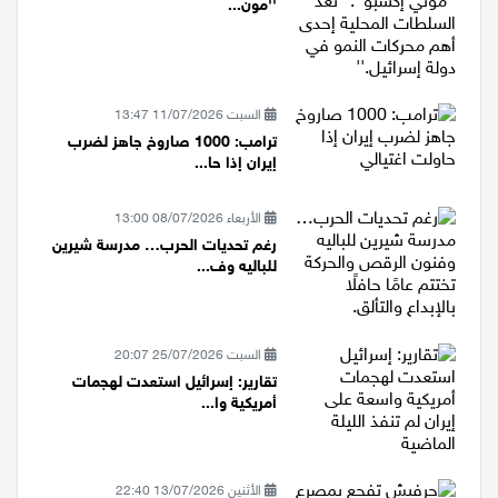
''مون...
اقتصاد
مقالات
السبت 11/07/2026 13:47
ترامب: 1000 صاروخ جاهز لضرب
مطبخ
إيران إذا حا...
صحة وطب
الأربعاء 08/07/2026 13:00
رغم تحديات الحرب… مدرسة شيرين
مجلة الحمرا
للباليه وف...
جمال وازياء
تكنولوجيا
السبت 25/07/2026 20:07
تقارير: إسرائيل استعدت لهجمات
أمريكية وا...
فن
ستوديو انتخابات 2022
الأثنين 13/07/2026 22:40