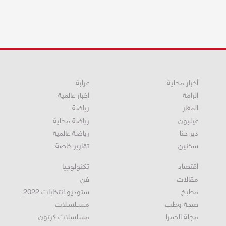
أخبار محلية
عرابة
الرامة
اخبار عالمية
المغار
رياضة
عيلبون
رياضة محلية
دير حنا
رياضة عالمية
سخنين
تقارير خاصة
اقتصاد
تكنولوجيا
مقالات
فن
مطبخ
ستوديو انتخابات 2022
صحة وطب
مـسـلسـلات
مجلة الحمرا
مسلسلات كرتون