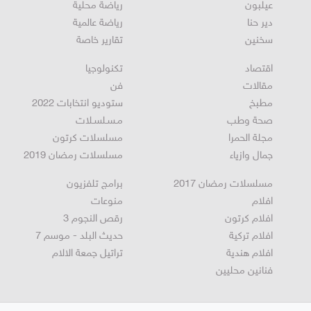
المغار
رياضة
عيلبون
رياضة محلية
دير حنا
رياضة عالمية
سخنين
تقارير خاصة
اقتصاد
تكنولوجيا
مقالات
فن
مطبخ
ستوديو انتخابات 2022
صحة وطب
مـسـلسـلات
مجلة الحمرا
مسلسلات كرتون
جمال وازياء
مسلسلات رمضان 2019
مسلسلات رمضان 2017
برامج تلفزيون
افلام
منوعات
افلام كرتون
رقص النجوم 3
افلام تركية
حديث البلد - موسم 7
افلام هندية
تراتيل جمعة الالام
فنانين محليين