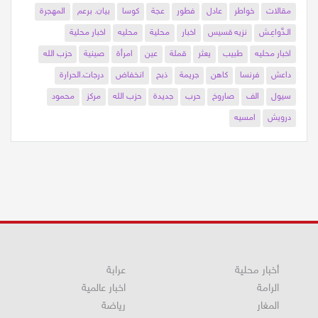
مقالات
خواطر
عادل
فطور
عجة
كوسا
بيان. برعم
المهجرة
الـدَّواعِـش
نزيه قسيس
اخبار
محلية
محليه
اخبار محلية
اخبار محليه
طبيب
يعثر
قملة
عين
امرأة
صينية
حزب الله
داعش
فرنسا
كاهن
جريمة
ذبح
انخفاض
درجات.الحرارة
سيول
الف
صاروخ
حرب
جديدة
حزب الله
مركز
محمود
درويش
امسيه
أخبار محلية
عرابة
الرامة
اخبار عالمية