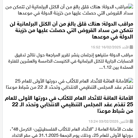
اقتصاد
مقالات
مراقب الدولة: هناك قلق بالغ من أن الكتل البرلمانية لن
تتمكن من سداد القروض التي حصلت عليها من خزينة
مطبخ
الدولة في موعدها
الأحد 16/02/2025 15:52
صحة وطب
مراقب الدولة متنياهو إنجلمان ينشر تقرير المراجعة حول نتائج تدقيق
الحسابات الجارية للكتل البرلمانية في الكنيست الخامسة والعشرين للفترة
مجلة الحمرا
الممتدة بين 1.12...
جمال وازياء
تكنولوجيا
الأمانة العامّة للاتّحاد العام للكتّاب في دورتها الأولى للعام
25 تقدّم عقد المجلس التنظيمي الانتخابي وتحدّد الـ 22
فن
من شباط موعدًا
ستوديو انتخابات 2022
الأثنين 03/02/2025 13:24
عقدت الأمانة العامة لـ "الاتّحاد العام للكتّاب الفلسطينيّين- الكرمل 48"،