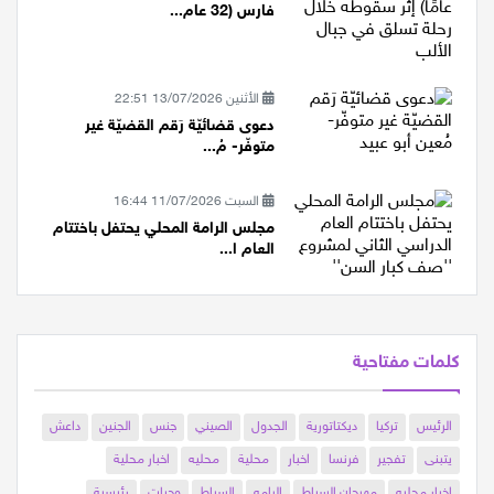
حرفيش تفجع بمصرع الشاب علاء
فارس (32 عام...
الأثنين 13/07/2026 22:51
دعوى قضائيّة رَقم القضيّة غير
متوفّر- مُ...
السبت 11/07/2026 16:44
مجلس الرامة المحلي يحتفل باختتام
العام ا...
كلمات مفتاحية
الرئيس
تركيا
ديكتاتورية
الجدول
الصيني
جنس
الجنين
داعش
يتبنى
تفجير
فرنسا
اخبار
محلية
محليه
اخبار محلية