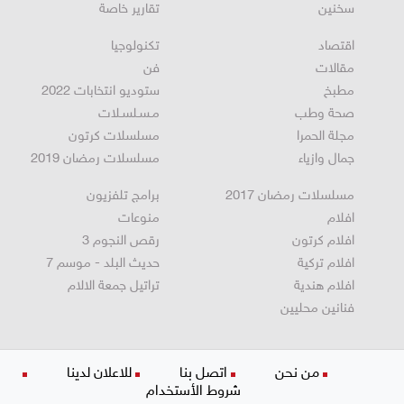
دير حنا
رياضة عالمية
سخنين
تقارير خاصة
اقتصاد
تكنولوجيا
مقالات
فن
مطبخ
ستوديو انتخابات 2022
صحة وطب
مـسـلسـلات
مجلة الحمرا
مسلسلات كرتون
جمال وازياء
مسلسلات رمضان 2019
مسلسلات رمضان 2017
برامج تلفزيون
افلام
منوعات
افلام كرتون
رقص النجوم 3
افلام تركية
حديث البلد - موسم 7
افلام هندية
تراتيل جمعة الالام
فنانين محليين
من نحن
اتصل بنا
للاعلان لدينا