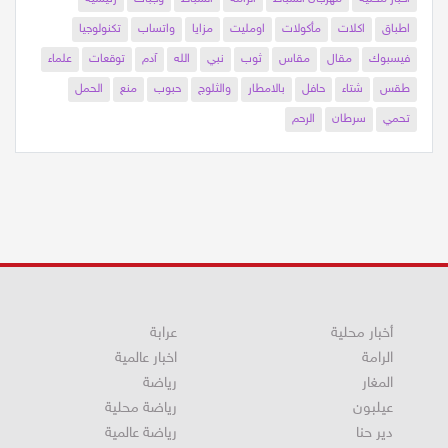
اخبار محليه
مهرجان السباط
الرامه
السباط
وجبات
رئيسية
اطباق
اكلات
مأكولات
اومليت
مزايا
واتساب
تكنولوجيا
فيسبوك
مقال
مقاس
ثوب
نبي
الله
آدم
توقعات
علماء
طقس
شتاء
حافل
بالامطار
والثلوج
حبوب
منع
الحمل
تحمي
سرطان
الرحم
أخبار محلية
عرابة
الرامة
اخبار عالمية
المغار
رياضة
عيلبون
رياضة محلية