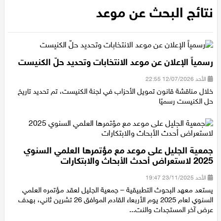
الرئيسية
/
نتائج البحث عن موعد
عيلبون
نتائج البحث عن موعد
دير حنا
سخنين
رسمياً الإعلان عن موعد الانتخابات وتحديد حلّ الكنيست
عرابة
الأحد 12/07/2026 22:55
خلال مناقشة قانون تمويل الأحزاب في لجنة الكنيست، تم تحديد تاريخ
حل الكنيست رسميًا
اخبار عالمية
رياضة
جمعية الجليل على موعد مع مؤتمرها العلمي السنوي
رياضة محلية
2025 لاستعراض أحدث الأبحاث والابتكارات
الأحد 23/11/2025 19:47
رياضة عالمية
يستعد معهد البحوث التطبيقية – جمعية الجليل لعقد مؤتمره العلمي
السنوي لعام 2025 يوم الأربعاء القادم الموافق 26 تشرين ثاني، بهدف
تقارير خاصة
عرض آخر المستجدات والنت...