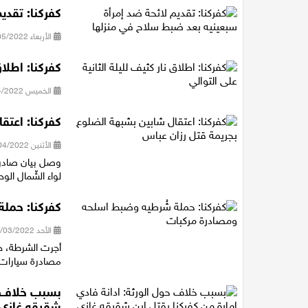
كفركنا: تقدي
الأربعاء 04/05/2022 13:17
كفركنا: اطلاق
الخميس 28/04/2022 21:49
كفركنا: اعتق
الأثنين 04/04/2022 13:51
وصل بيان صادر ع
لواء الشّمال الوحدة 
كفركنا: حمل
الأحد 27/03/2022 20:16
أجرت الشرطة، حم
مصادرة سيارات
بسبب خلاف حو
شقيقه غازي أ