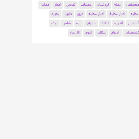
صطفى
دحلة
كردشيان
عمليات
تجميل
اخبار
محلية
حليه
اخبار محلية
اخبار محليه
غرق
طبريا
بحيره
سطول
الحرية
الثالث
ماريان
غزة
شاس
دبكة
لسطينية
الابراج
حظك
اليوم
الاربعاء