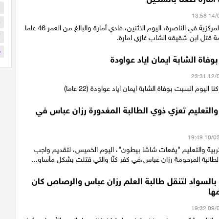
م
م
أدانت المحكمة المركزية في الناصرة، اليوم الاثنين، فادي أمارة والبالغ من العمر 46 عاما
أ
ة قتل ابن شقيقه الشاب غازي امارة.
ف
وفاة الشابة ايمان اياد عواودة
ليوم السبت بوفاة الشابة ايمان اياد عواودة (22 عاما)
ية والتعليم تعزي ذوي الطالبة المغدورة رزان عباس في
ربية والتعليم "يفعات شاشا بيطون"، اليوم الخميس، لتقديم واجب
 الطالبة المرحومة رزان عباس،في كفر كنّا والتي قتلت بشكل مأساو...
بالسواد لتنقل طالبة العلم رزان عباس والرصاص كان
ها