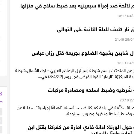
م لائحة ضد إمرأة سبعينيه بعد ضبط سلاح في منزلها
 نار كثيف لليلة الثانية على التوالي
ال شابين بشبهة الضلوع بجريمة قتل رزان عباس
ن المتحدّث باسم شرطة إسرائيل للإعلام العربيّ - لواء الشّمال:شرطة
المركزيّة "اليمار" القوا القبض فجر يوم (3/4/22) في...
ة شُرطيه وضبط اسلحه ومصادرة مركبات
كل
لة مكثّفة في بلدة كفركنا ضد ما أسمته "اهدافًا إجرامية"، معلنة عن
م
 وضبط أسلحة وذخيرة وحبوب ممنوعة.
ذ
ل الورثة: ادانة فادي امارة من كفركنا بقتل ابن
ع
مارة طعنًا بالسكين