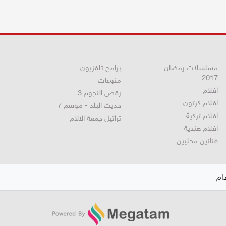
مسلسلات رمضان
برامج تلفزيون
2017
منوعات
افلام
رقص النجوم 3
افلام كرتون
حديث البلد - موسم 7
افلام تركية
تراتيل جمعة الالام
افلام هندية
فنانين محليين
ام