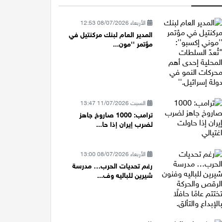
الأربعاء 08/07/2026 12:53
المدير العام لبنك مركنتيل في
مؤتمر ''مون...
السبت 11/07/2026 13:47
ترامب: 1000 صاروخ جاهز
لضرب إيران إذا حا...
الأربعاء 08/07/2026 13:00
رغم تحديات الحرب… مدرسة
شيرين للباليه وف...