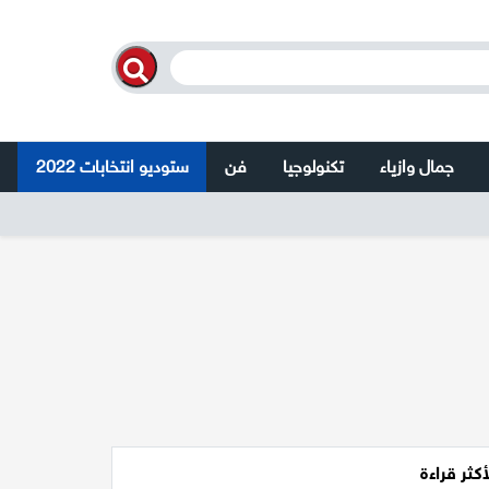
جمال وازياء
تكنولوجيا
فن
ستوديو انتخابات 2022
أكثر قراءة