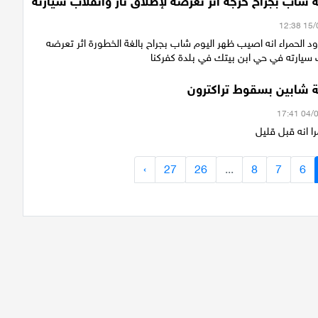
ة شاب بجراح حرجة اثر تعرضه لإطلاق نار وانقلاب سيارته
د الحمراء انه اصيب ظهر اليوم شاب بجراح بالغة الخطورة اثر تعرضه
 سيارته في حي ابن بيتك في بلدة كفركنا
ة شابين بسقوط تراكترون
ا انه قبل قليل
›
27
26
...
8
7
6