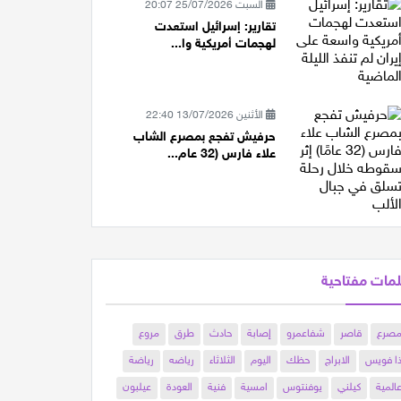
السبت 25/07/2026 20:07
تقارير: إسرائيل استعدت
لهجمات أمريكية وا...
الأثنين 13/07/2026 22:40
حرفيش تفجع بمصرع الشاب
علاء فارس (32 عام...
مات مفتاحية
صرع
قاصر
شفاعمرو
إصابة
حادث
طرق
مروع
ا فويس
الابراج
حظك
اليوم
الثلاثاء
رياضه
رياضة
المية
كيلني
يوفنتوس
امسية
فنية
العودة
عيلبون