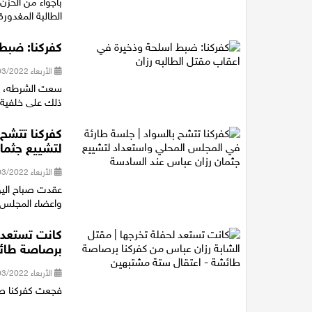
بأجواء من الحزن 
الطالبة المغدور
كفركنا: ضبط 
الأربعاء 09/03/2022 16:54
سعت الشرطه، الى
ذلك على خلفية م
كفركنا تتشح
لتشييع جثما
الأربعاء 09/03/2022 14:49
عقدت صباح اليو
واعضاء المجلس عل
كانت تستعد ل
برصاصة طائش
الأربعاء 09/03/2022 09:25
فجعت كفركنا صباح 