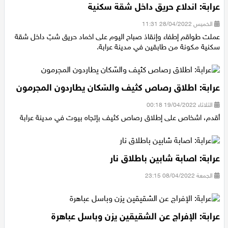
عرابة: اندلاع حريق داخل شقة سكنية
اقتصاد
الخميس 28/04/2022 11:31
مقالات
عملت طواقم إطفاء وإنقاذ صباح اليوم على اخماد حريق شبّ داخل شقة
سكنية مكونة من طابقين في مدينة عرابة.
مطبخ
صحة وطب
عرابة: اطلاق رصاص كثيف والسّكان يطاردون المجرمون
مجلة الحمرا
الثلاثاء 19/04/2022 00:18
أقدم، اشخاص على إطلاق رصاص كثيف بإتجاه بيوت في مدينة عرابة
جمال وازياء
تكنولوجيا
عرابة: اصابة شابين باطلاق نار
فن
الجمعة 08/04/2022 23:15
ستوديو انتخابات 2022
عرابة: الإفراج عن الشقيقين يزن وباسل عباهرة