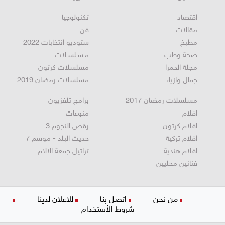
سخنين
تقارير خاصة
اقتصاد
تكنولوجيا
مقالات
فن
مطبخ
ستوديو انتخابات 2022
صحة وطب
مـسـلسـلات
مجلة الحمرا
مسلسلات كرتون
جمال وازياء
مسلسلات رمضان 2019
مسلسلات رمضان 2017
برامج تلفزيون
افلام
منوعات
افلام كرتون
رقص النجوم 3
افلام تركية
حديث البلد - موسم 7
افلام هندية
تراتيل جمعة الالام
فنانين محليين
من نحن
اتصل بنا
للاعلان لدينا
شروط الأستخدام