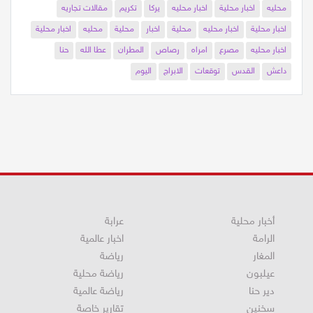
قاتلة
الفستان
أزرق
أسود
أبيض
ذهبي
اخبار
محلية
محليه
اخبار محلية
اخبار محليه
يركا
تكريم
مقالات تجاريه
اخبار محلية
اخبار محليه
محلية
اخبار
محلية
محليه
اخبار محلية
اخبار محليه
مصرع
امراه
رصاص
المطران
عطا الله
حنا
داعش
القدس
توقعات
الابراج
اليوم
أخبار محلية
عرابة
الرامة
اخبار عالمية
المغار
رياضة
عيلبون
رياضة محلية
دير حنا
رياضة عالمية