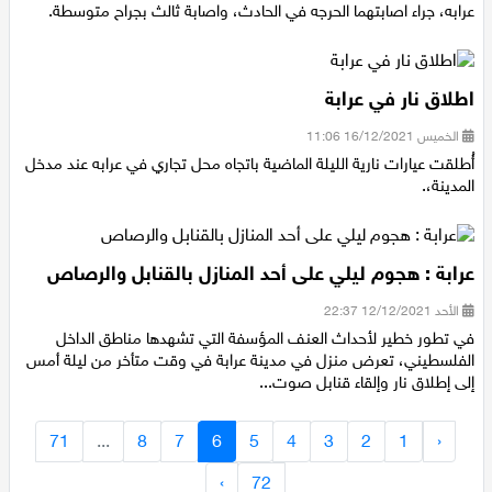
والى ذلك وافانا مراسل الحمرا انه قد تم اعلان وفاة عاملان من مدينة
عرابه، جراء اصابتهما الحرجه في الحادث، واصابة ثالث بجراح متوسطة.
اطلاق نار في عرابة
الخميس 16/12/2021 11:06
أُطلقت عيارات نارية الليلة الماضية باتجاه محل تجاري في عرابه عند مدخل
المدينة،.
عرابة : هجوم ليلي على أحد المنازل بالقنابل والرصاص
الأحد 12/12/2021 22:37
في تطور خطير لأحداث العنف المؤسفة التي تشهدها مناطق الداخل
الفلسطيني، تعرض منزل في مدينة عرابة في وقت متأخر من ليلة أمس
إلى إطلاق نار وإلقاء قنابل صوت...
71
...
8
7
6
5
4
3
2
1
‹