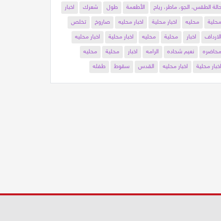
الة الطقس، الجو، ماطر، رياح
الأطعمة
طول
شعرك
اخبار
حلية
محليه
اخبار محلية
اخبار محليه
صاروخ
تخلص
لارداف
اخبار
محلية
محليه
اخبار محلية
اخبار محليه
حاضره
نعيم شحاده
الرامه
اخبار
محلية
محليه
خبار محلية
اخبار محليه
القدس
سقوط
طفله