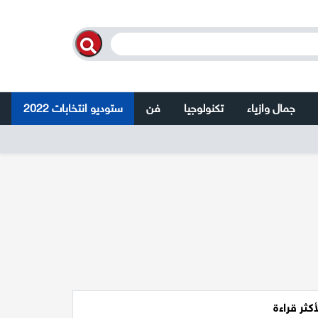
جمال وازياء
تكنولوجيا
فن
ستوديو انتخابات 2022
أكثر قراءة