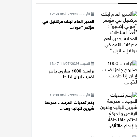
الأربعاء 08/07/2026 12:53
المدير العام لبنك مركنتيل في
مؤتمر ''مون...
السبت 11/07/2026 13:47
ترامب: 1000 صاروخ جاهز
لضرب إيران إذا حا...
الأربعاء 08/07/2026 13:00
رغم تحديات الحرب… مدرسة
شيرين للباليه وف...