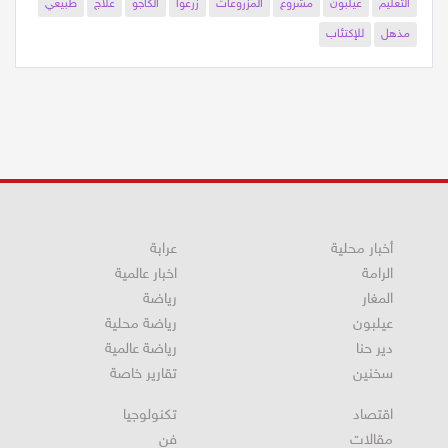
التعليم
عيلبون
مشروع
المزروعات
زرعوا
الكاجو
علاج
طبيعي
مذهل
للإكتئاب
أخبار محلية
عرابة
الرامة
اخبار عالمية
المغار
رياضة
عيلبون
رياضة محلية
دير حنا
رياضة عالمية
سخنين
تقارير خاصة
اقتصاد
تكنولوجيا
مقالات
فن