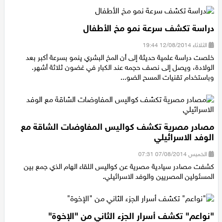
اقتصاد
دراسة تكشف سرعة نمو مخ الأطفال
مقالات
الثلاثاء 12/08/2014 19:44
خلصت دراسة علمية حديثة إلى أن المخ البشري ينمو بسرعة أكبر بعد
مطبخ
الولادة، ويصل إلى نصف حجمه عند الكبار في غضون ثلاثة أشهر.
وباستخدام تقنيات المسح الضو...
صحة وطب
مجلة الحمرا
مصادر مصرية تكشف كواليس المفاوضات الشاقة مع
جمال وازياء
الوفد الاسرائيلي
الخميس 07/08/2014 07:31
تكنولوجيا
كشفت مصادر سيادية مصرية عن كواليس اللقاء الهام الذي جمع بين
المسئولين المصريين والوفد الاسرائيلي.
فن
ستوديو انتخابات 2022
"نواعم" تكشف أسرار الجزء الثاني من "الإخوة"