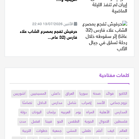
الأثنين 13/07/2026 22:40
حرفيش تفجع بمصرع الشاب علاء
فارس (32 عام...
كلمات مفتاحية
الكاجو
فوائد
صحة
سوريا
العراق
داعش
المسيحيين
آشوريين
نزوح جماعي
الأسد
إضراب
شامل
مدارس
الداخل
تضامنًا
المدارس
الأهلية
المراه
يوم
العربيه
برلمان
اليونان
دولة
فلسطين
الاحوال
الجوية
الطقس
الجو
فيينا
افضل
مدن
العالم
كيف
أعلم
طفلي
المشي
جمعية
خطوات
التربية