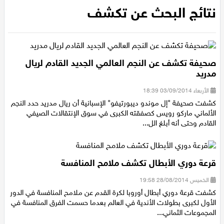
عيلبون
نتائج البحث عن تكشف
دير حنا
سخنين
صحيفة تكشف عن النجم العالمي الجديد القادم لريال
مدريد
عرابة
الأربعاء 03/09/2014 18:39
كشفت صحيفة "إل موندو ديبورتيفو" الإسبانية أن ريال مدريد حدد النجم
الألماني ماركو رويس كصفقته الكبرى في سوق الإنتقالات الصيفي
اخبار عالمية
القادم وحتى أنه أبلغ الل...
رياضة
قرعة دوري الأبطال تكشف ملامح المنافسة
رياضة محلية
الخميس 28/08/2014 19:58
كشفت قرعة دوري أبطال أوروبا لكرة القدم عن ملامح المنافسة في الدور
رياضة عالمية
الأول لكبرى بطولات الأندية في العالم بعدما حسمت الفرق المنافسة في
المجموعات الثماني...
تقارير خاصة