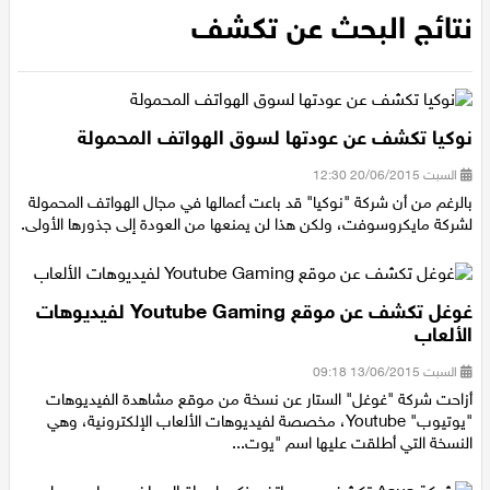
الرئيسية
/
نتائج البحث عن تكشف
عيلبون
نتائج البحث عن تكشف
دير حنا
سخنين
نوكيا تكشف عن عودتها لسوق الهواتف المحمولة
عرابة
السبت 20/06/2015 12:30
بالرغم من أن شركة "نوكيا" قد باعت أعمالها في مجال الهواتف المحمولة
لشركة مايكروسوفت، ولكن هذا لن يمنعها من العودة إلى جذورها الأولى.
اخبار عالمية
رياضة
غوغل تكشف عن موقع Youtube Gaming لفيديوهات
الألعاب
رياضة محلية
السبت 13/06/2015 09:18
أزاحت شركة "غوغل" الستار عن نسخة من موقع مشاهدة الفيديوهات
رياضة عالمية
"يوتيوب" Youtube، مخصصة لفيديوهات الألعاب الإلكترونية، وهي
النسخة التي أطلقت عليها اسم "يوت...
تقارير خاصة