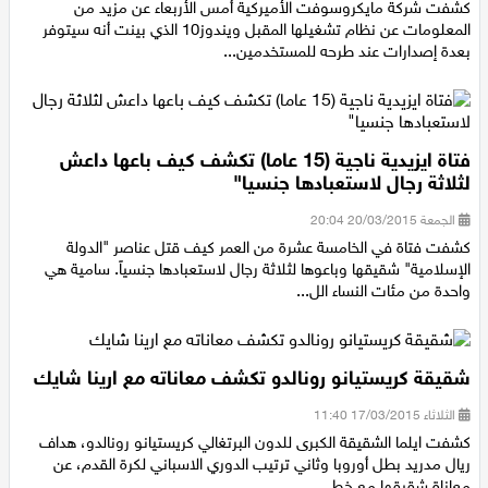
الخميس 14/05/2015 22:50
كشفت شركة مايكروسوفت الأميركية أمس الأربعاء عن مزيد من
المعلومات عن نظام تشغيلها المقبل ويندوز10 الذي بينت أنه سيتوفر
بعدة إصدارات عند طرحه للمستخدمين...
فتاة ايزيدية ناجية (15 عاما) تكشف كيف باعها داعش
لثلاثة رجال لاستعبادها جنسيا"
الجمعة 20/03/2015 20:04
كشفت فتاة في الخامسة عشرة من العمر كيف قتل عناصر "الدولة
الإسلامية" شقيقها وباعوها لثلاثة رجال لاستعبادها جنسياً. سامية هي
واحدة من مئات النساء الل...
شقيقة كريستيانو رونالدو تكشف معاناته مع ارينا شايك
الثلاثاء 17/03/2015 11:40
كشفت ايلما الشقيقة الكبرى للدون البرتغالي كريستيانو رونالدو، هداف
ريال مدريد بطل أوروبا وثاني ترتيب الدوري الاسباني لكرة القدم، عن