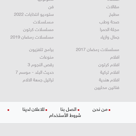
اقتصاد
تكنولوجيا
مقالات
فن
مطبخ
ستوديو انتخابات 2022
صحة وطب
مـسـلسـلات
مجلة الحمرا
مسلسلات كرتون
جمال وازياء
مسلسلات رمضان 2019
مسلسلات رمضان 2017
برامج تلفزيون
افلام
منوعات
افلام كرتون
رقص النجوم 3
افلام تركية
حديث البلد - موسم 7
افلام هندية
تراتيل جمعة الالام
فنانين محليين
من نحن
اتصل بنا
للاعلان لدينا
شروط الأستخدام