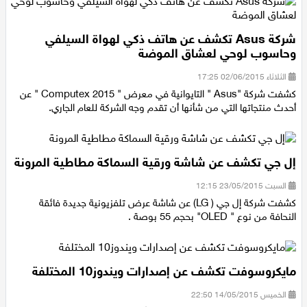
اقتصاد
شركة Asus تكشف عن هاتف ذكي لهواة السيلفي
مقالات
وحاسوب لوحي لعشاق الموضة
مطبخ
الثلاثاء 02/06/2015 17:25
كشفت شركة "Asus " التايوانية في معرض " Computex 2015 " عن
أحدث منتجاتها التي من شأنها أن تقدم وجه الشركة للعام الجاري.
صحة وطب
مجلة الحمرا
إل جي تكشف عن شاشة ورقية السماكة مطاطية المرونة
جمال وازياء
السبت 23/05/2015 12:15
كشفت شركة إل جي ( LG) عن شاشة عرض تلفزيونية جديدة فائقة
تكنولوجيا
النحافة من نوع " OLED" بحجم 55 بوصة .
فن
ستوديو انتخابات 2022
مايكروسوفت تكشف عن إصدارات ويندوز10 المختلفة