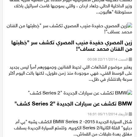
كشفت صحيفة هآرتس الاسرائيلية اليوم الثلاثاء عن اتفاقية سرية عقدها
وزير الداخلية الحالي جلعاد اردان ، والتي بموجبها قامت اسرائيل باخلاء
مستوطنة "هألبون...
زين المصري حفيدة منيب المصري تكشف سر "خِطبتها
من الفنان محمد عساف"!
السبت 22/11/2014 00:08
يعتبر موضوع الشائعات التي تحيط الفنانين وجمهورهم أمراً ليس بجديد
على الوسط الفني، فهي موجودة منذ زمن طويل، لكنها باتت اليوم أكثر
سرعة بالانتشار في ظل...
BMW تكشف عن سيارات الجديدة "Series 2 كشف"
الأربعاء 05/11/2014 16:31
شكل السيارة الجديدة BMW Series 2 -2015 الكشف يشبه "بي أم
دبليو" الفئة الثانية/Series 2 الكوبيه. وتتمتع السيارة الجديدة بسقف