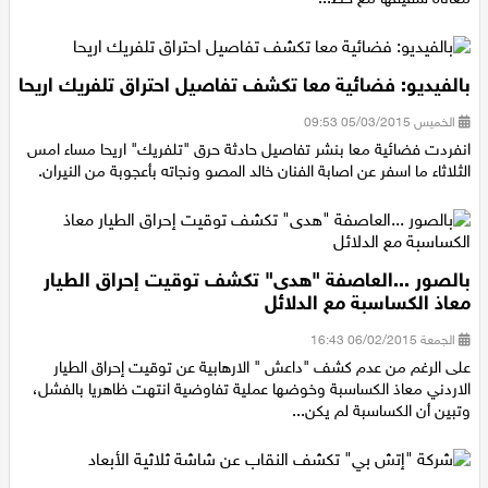
معاناة شقيقها مع خط...
بالفيديو: فضائية معا تكشف تفاصيل احتراق تلفريك اريحا
الخميس 05/03/2015 09:53
انفردت فضائية معا بنشر تفاصيل حادثة حرق "تلفريك" اريحا مساء امس
الثلاثاء ما اسفر عن اصابة الفنان خالد المصو ونجاته بأعجوبة من النيران.
بالصور ...العاصفة "هدى" تكشف توقيت إحراق الطيار
معاذ الكساسبة مع الدلائل
الجمعة 06/02/2015 16:43
على الرغم من عدم كشف "داعش " الارهابية عن توقيت إحراق الطيار
الاردني معاذ الكساسبة وخوضها عملية تفاوضية انتهت ظاهريا بالفشل،
وتبين أن الكساسبة لم يكن...