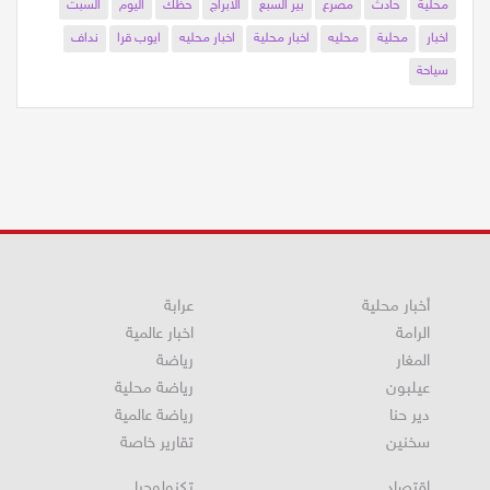
محلية
حادث
مصرع
بير السبع
الابراج
حظك
اليوم
السبت
اخبار
محلية
محليه
اخبار محلية
اخبار محليه
ايوب قرا
نداف
سياحة
أخبار محلية
عرابة
الرامة
اخبار عالمية
المغار
رياضة
عيلبون
رياضة محلية
دير حنا
رياضة عالمية
سخنين
تقارير خاصة