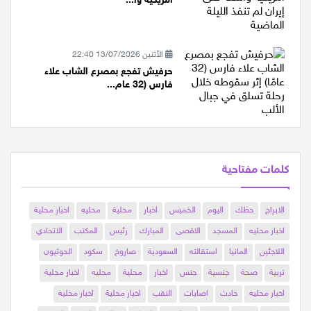
تقارير: إسرائيل استعدت لهجمات
أمريكية وا...
الأثنين 13/07/2026 22:40
حرفيش تفجع بمصرع الشاب علاء
فارس (32 عام...
كلمات مفتاحية
الابراج
حظك
اليوم
الخميس
اخبار
محلية
محليه
اخبار محلية
اخبار محليه
المسجد
الاقصى
المبارك
رئيس
المكتب
الاتحادي
اللاجئين
المانيا
استقالته
السعودية
صاروخ
سكود
الحوثيون
تربية
صحة
جنسية
جنس
اخبار
محلية
محليه
اخبار محلية
اخبار محليه
حادث
اصابات
النقب
اخبار محلية
اخبار محليه