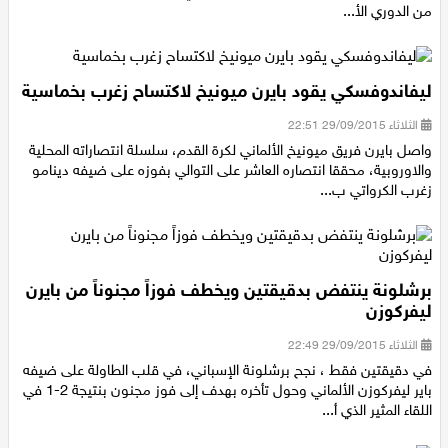
بروسيا دورتموند بخماسية مقابل هدف، في قمة مباريات الجولة الثامنة
من الدوري الأ...
ليفاندوفسكي يقود بايرن ميونيخ لاكتساح زغرب بخماسية
الثلاثاء 29/09/2015 22:51
واصل بايرن فريق ميونيخ الألماني لكرة القدم، سلسلة انتصاراته المحلية
والاوروبية، محققا انتصاره العاشر على التوالي بفوزه على ضيفه دينامو
زغرب الكرواتي ب...
برشلونة ينتفض بدقيقتين ويخطف فوزاً مجنوناً من بايرن
ليفركوزن
الثلاثاء 29/09/2015 22:49
في دقيقتين فقط ، نجح برشلونة الإسباني، في قلب الطاولة على ضيفه
باير ليفركوزن الألماني وحول تأخره بهدف إلى فوز مجنون بنتيجة 2-1 في
اللقاء المثير الذي أ...