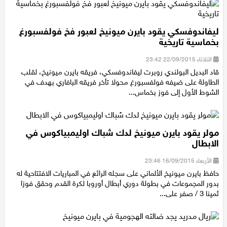
ليفاندوفسكي يقود بايرن ميونيخ لعبور فخ فولفسبورغ
بخماسية تاريخية
الثلاثاء 22/09/2015 23:42
قاد البديل البولندي روبرت ليفاندوفسكي، فريقه بايرن ميونيخ، لقلب
الطاولة على ضيفه فولفسبورغ محولا تأخر فريقه البافاري بهدف في
الشوط الأول إلى فوز بخماس...
مولر يقود بايرن ميونيخ لدك شباك اوليمبياكوس في
الابطال
الأربعاء 16/09/2015 23:46
حافظ بايرن ميونيخ الألماني على سجله الرائع في المباريات الافتتاحية له
بدور المجموعات في بطولة دوري أبطال أوروبا لكرة القدم وحقق فوزا
ثمينا 3 / صفر على...