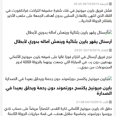
ويسقط بفخ التعادل
الجمعة 30/10/2015 23:45
فشل فريق بايرن ميونيخ في فك شفرة مضيفه انتراخت فرانكفورت في
اللقاء الذي انتهى بالتعادل السلبي بدون أهداف الجمعة على ملعب الأخير
بافتتاح الجولة الحادية...
أرسنال يقهر بايرن بثنائية وينعش آماله بدوري لأبطال
الثلاثاء 20/10/2015 23:07
نجح فريق أرسنال في انتزاع فوزا غاليا على ضيفه بايرن ميونيخ الألماني
بهدفين دون رد، في المباراة التي جمعت بينهما بالجولة الثالثة لدور
المجموعات من دوري...
بايرن ميونيخ يكتسح دورتموند دون رحمة ويحلق بعيدا في
الصدارة
الأحد 04/10/2015 21:08
حقق ناد بايرن ميونيخ الألماني لكرة القدم، انتصاراً عريضاً على حساب نادي