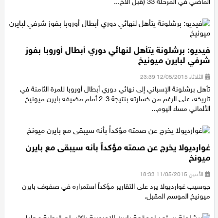
ميونيخ ومن مدربه جوزيب غوارديولا بعد خسارة بايرن ميونيخ السبت
الماضي في المرحلة 33 (قبل الأخ...
فيديو: برشلونة يتأهل لنهائي دوري أبطال أوروبا بفوز
شرفي لبايرن ميونيخ
الثلاثاء 12/05/2015 23:39
تأهل برشلونة الإسباني إلى نهائي دوري أبطال أوروبا للمرة الثامنة في
تاريخه، على الرغم من خسارته بنتيجة 3-2 أمام مضيفه بايرن ميونيخ
الألماني مساء اليوم...
غوارديولا يخرج عن صمته مؤكداً بأنه سيبقى مع بايرن
ميونخ
الأثنين 11/05/2015 18:33
جوسيب غوارديولا يرد على التقارير مؤكداً استمراره في صفوف بايرن
ميونيخ الموسم المقبل.