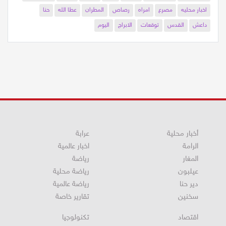
اخبار محلية
اخبار محليه
محلية
اخبار
محلية
محليه
اخبار محلية
اخبار محليه
مصرع
امراه
رصاص
المطران
عطا الله
حنا
داعش
القدس
توقعات
الابراج
اليوم
أخبار محلية
عرابة
الرامة
اخبار عالمية
المغار
رياضة
عيلبون
رياضة محلية
دير حنا
رياضة عالمية
سخنين
تقارير خاصة