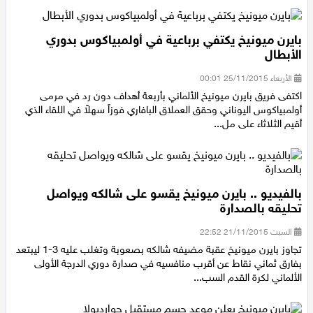
اقتصاد
بايرن ميونيخ يكتفي برباعية في أولمبياكوس بدوري
مقالات
الأبطال
مطبخ
الأربعاء 25/11/2015 00:01
اكتفى فريق بايرن ميونيخ الألماني بأربعة أهداف دون رد في مرمى
أولمبياكوس اليوناني وحقق العملاق البافاري فوزاً سهلاً في اللقاء الذي
صحة وطب
أقيم الثلاثاء على مل...
مجلة الحمرا
جمال وازياء
بالفيديو .. بايرن ميونيخ يقسو على شالكه ويواصل
تحليقه بالصدارة
تكنولوجيا
السبت 21/11/2015 22:52
فن
تجاوز بايرن ميونيخ عقبة مضيفه شالكه بصعوبة وتغلب عليه 3-1 ليبتعد
بفارق ثماني نقاط عن أقرب منافسيه في صدارة دوري الدرجة الأولى
ستوديو انتخابات 2022
الألماني لكرة القدم السب...