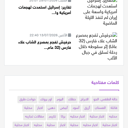
السبت 25/07/2026 20:07
تقارير: إسرائيل استعدت لهجمات
أمريكية وا...
الأثنين 13/07/2026 22:40
حرفيش تفجع بمصرع الشاب علاء
فارس (32 عام...
كلمات مفتاحية
حالة الطقس، الجو
الابراج
حظك
اليوم
اور يروك
حوادث طرق
قاتلة
الفستان
أزرق
أسود
أبيض
ذهبي
اخبار
محلية
محليه
اخبار محلية
اخبار محليه
يركا
تكريم
مقالات تجاريه