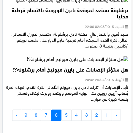
برشلونة يستعد لموقعة بايرن الاوروبية باكتساح قرطبة
محليا
السبت 02/05/2015 22:06
صيد ثمين وانتصار غالٍ، حققه نادي برشلونة، متصدر الدوري الاسباني
الحالي لكرة القدم السبت، أمام قرطبة خارج الديار على ملعب نويفو
أركانخيل بنتيجة 8-صفر،...
هل ستؤثر الإصابات على بايرن ميونيخ أمام برشلونة؟!
الأربعاء 29/04/2015 20:32
تأبى الإصابات أن تترك نادي بايرن ميونخ الألماني لكرة القدم، فهذه المرة
يُصاب آريين روبين حتى نهاية الموسم ويبتعد روبرت ليفاندوفسكي
بنسبة كبيرة عن مبار...
›
9
8
7
6
5
4
3
2
1
‹