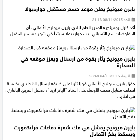
بايرن ميونيخ يعلن موعد حسم مستقبل جوارديولا
الأحد 08/11/2015 21:13
أكد كارل رومينجيه المدير العام لنادي بايرن ميونيخ الألماني، أن
المفاوضات مع الأسباني بيب جوارديولا سبتدأ في شهر ديسمبر المقبل.
بايرن ميونيخ يثأر بقوة من ارسنال ويعزز موقعه في
الصدارة
الأربعاء 04/11/2015 23:48
حقق بايرن ميونيخ الألماني فوزا ثأريا على ضيفه ارسنال الانجليزي بخمسة
أهداف مقابل هدف الأربعاء على استاد "اليانز آرينا"، معقل الفريق البافاري،
في اطار...
بايرن ميونيخ يفشل في فك شفرة دفاعات فرانكفورت