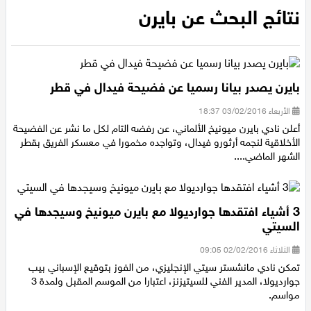
الرئيسية
/
نتائج البحث عن بايرن
عيلبون
نتائج البحث عن بايرن
دير حنا
سخنين
بايرن يصدر بيانا رسميا عن فضيحة فيدال في قطر
عرابة
الأربعاء 03/02/2016 18:37
أعلن نادي بايرن ميونيخ الألماني، عن رفضه التام لكل ما نشر عن الفضيحة
الأخلاقية لنجمه أرثورو فيدال، وتواجده مخمورا في معسكر الفريق بقطر
اخبار عالمية
الشهر الماضي....
رياضة
3 أشياء افتقدها جوارديولا مع بايرن ميونيخ وسيجدها في
رياضة محلية
السيتي
الثلاثاء 02/02/2016 09:05
رياضة عالمية
تمكن نادي مانشستر سيتي الإنجليزي، من الفوز بتوقيع الإسباني بيب
جوارديولا، المدير الفني للسيتيزنز، اعتبارا من الموسم المقبل ولمدة 3
تقارير خاصة
مواسم.