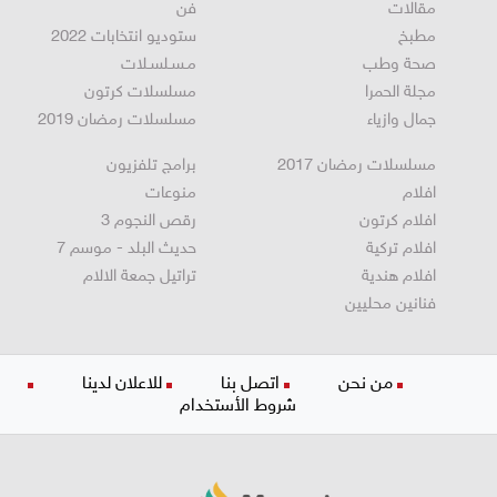
اقتصاد
تكنولوجيا
مقالات
فن
مطبخ
ستوديو انتخابات 2022
صحة وطب
مـسـلسـلات
مجلة الحمرا
مسلسلات كرتون
جمال وازياء
مسلسلات رمضان 2019
مسلسلات رمضان 2017
برامج تلفزيون
افلام
منوعات
افلام كرتون
رقص النجوم 3
افلام تركية
حديث البلد - موسم 7
افلام هندية
تراتيل جمعة الالام
فنانين محليين
من نحن
اتصل بنا
للاعلان لدينا
شروط الأستخدام