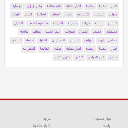
اخبار
محلية
محليه
اخبار محلية
اخبار محليه
زهير بهلول
ابو مازن
ميركل
اللاجئين
اقتصادية
المانيا
أسباب
تساقط
الشعر
الرجال
اعتقال
مشتبه
كريات
شمونة
الشرطة
تظاهرة الغضب
الافراج
معتقلين
تمديد
اعتقال
فجوات
البحر الميت
جفاف
جلسة
مجلس عيلبون
ميزانية
الجيش
الاسرائيلي
الخليل
اختفاء
الجندي
اخبار
محلية
محليه
اخبار محلية
صلاة
الطابغة
المطرانيه
الارمن
قرع الاجراس
كنائس
ذكرى مئوية
أخبار محلية
عرابة
الرامة
اخبار عالمية