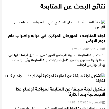
عيلبون
نتائج البحث عن المتابعة
دير حنا
سخنين
لجنة المتابعة : المهرجان المركزي في عرابه واضراب عام
يوم الارض
عرابة
الأحد 16/03/2014 17:45
عقدت لجنة المتابعة العربية للجماهير العربيه في اسرائيل اجتماعا لها في
اخبار عالمية
قاعة بلدية سخنين بحضور كامل لمركبات لجنة المتابعة برئيسها محمد
زيدان ورئيس لجنة...
رياضة
رياضة محلية
تشكيل لجنة منبثقة عن المتابعة لمواكبة أوضاع عكا
الاجتماعية بعد الكارثة
رياضة عالمية
الخميس 13/03/2014 14:58
تقارير خاصة
عممت لجنة المتابعة العليا للجماهير العربية في إسرائيل جاء فيه:" في