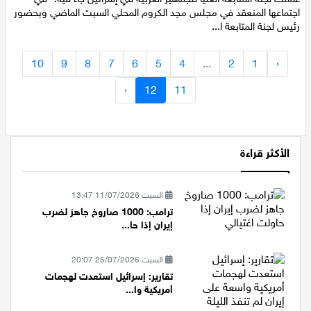
اجتماعها المنعقد في مجلس مجد الكروم المحلي السبت الماضي وبحضور
اقتصاد
رئيس لجنة المتابعة ا...
مقالات
10
9
8
7
6
5
4
...
2
1
‹
›
12
11
مطبخ
صحة وطب
الأكثر قراءة
مجلة الحمرا
جمال وازياء
السبت 11/07/2026 13:47
ترامب: 1000 صاروخ جاهز لضرب
تكنولوجيا
إيران إذا حا...
فن
السبت 25/07/2026 20:07
تقارير: إسرائيل استعدت لهجمات
ستوديو انتخابات 2022
أمريكية وا...