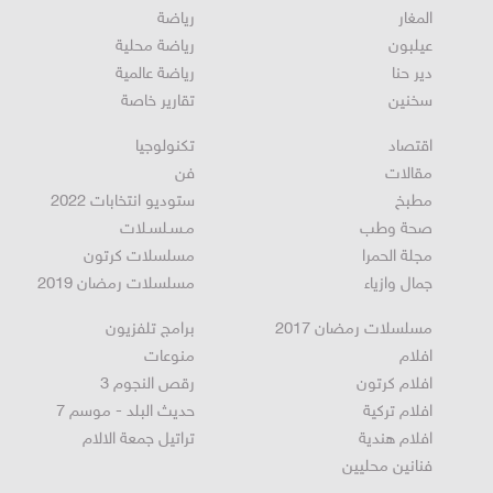
المغار
رياضة
عيلبون
رياضة محلية
دير حنا
رياضة عالمية
سخنين
تقارير خاصة
اقتصاد
تكنولوجيا
مقالات
فن
مطبخ
ستوديو انتخابات 2022
صحة وطب
مـسـلسـلات
مجلة الحمرا
مسلسلات كرتون
جمال وازياء
مسلسلات رمضان 2019
مسلسلات رمضان 2017
برامج تلفزيون
افلام
منوعات
افلام كرتون
رقص النجوم 3
افلام تركية
حديث البلد - موسم 7
افلام هندية
تراتيل جمعة الالام
فنانين محليين