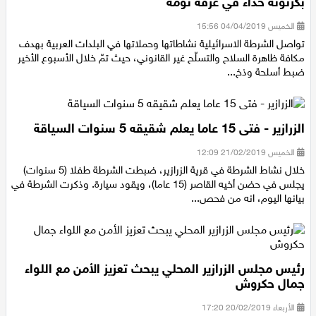
إتهام شاب من الزرازير بحيازة السلاح: خبّأ بندقية كارلو
بكرتونة حذاء في غرفة نومه
الخميس 04/04/2019 15:56
تواصل الشرطة الاسرائيلية نشاطاتها وحملاتها في البلدات العربية بهدف
مكافة ظاهرة السلاح والتسلّح غير القانوني، حيث تمّ خلال الأسبوع الأخير
ضبط أسلحة وذخ...
الزرازير - فتى 15 عاما يعلم شقيقه 5 سنوات السياقة
الخميس 21/02/2019 12:09
خلال نشاط الشرطة في قرية الزرازير، ضبطت الشرطة طفلا (5 سنوات)
يجلس في حضن أخيه القاصر (15 عاما)، ويقود سيارة. وذكرت الشرطة في
بيانها اليوم، انه من فحص...
رئيس مجلس الزرازير المحلي يبحث تعزيز الأمن مع اللواء
جمال حكروش‎