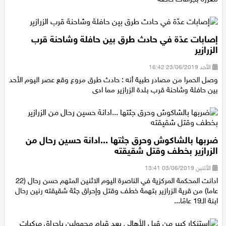
معززة بجرافات خاصة
اقتصاد
مقالات
إصابات عدّة في حادث طرق بين حافلة وشاحنة قرب
الزرازير
مطبخ
الأحد 23/06/2019 16:42
وصل الحمرا من مصادر طبية أنه : حادث طرق مروع وقع عصر اليوم الأحد
صحة وطب
بين حافلة وشاحنة قرب بلدة الزرازير مما ادى
مجلة الحمرا
جمال وازياء
ضربها بالشاكوش وحرق جثتها ...ادانة حسين رحال من
الزرازير بخطف وقتل شقيقته
تكنولوجيا
الأثنين 03/06/2019 13:41
فن
ادانت المحكمة المركزية في الناصرة اليوم الاثنين المتهم حسن رحال (22
عاما) من قرية الزرازير بتهمة خطف وقتل وإحراق جثة شقيقته رنين رحال
ستوديو انتخابات 2022
ابنة الـ19 عامًا...