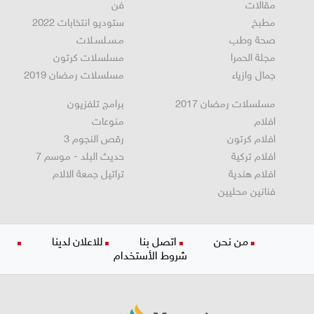
اقتصاد
تكنولوجيا
مقالات
فن
مطبخ
ستوديو انتخابات 2022
صحة وطب
مـسـلسـلات
مجلة الحمرا
مسلسلات كرتون
جمال وازياء
مسلسلات رمضان 2019
مسلسلات رمضان 2017
برامج تلفزيون
افلام
منوعات
افلام كرتون
رقص النجوم 3
افلام تركية
حديث البلد - موسم 7
افلام هندية
تراتيل جمعة الالام
فنانين محليين
من نحن
اتصل بنا
للاعلان لدينا
شروط الأستخدام