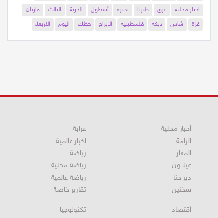
كردشيان
عمليات
تجميل
اخبار
محلية
محليه
اخبار محلية
اخبار محليه
غرق
طبريا
بحيره
أسطول
الحرية
الثالث
ماريان
غزة
شاس
دبكة
فلسطينية
الابراج
حظك
اليوم
الاربعاء
أخبار محلية
عرابة
الرامة
اخبار عالمية
المغار
رياضة
عيلبون
رياضة محلية
دير حنا
رياضة عالمية
سخنين
تقارير خاصة