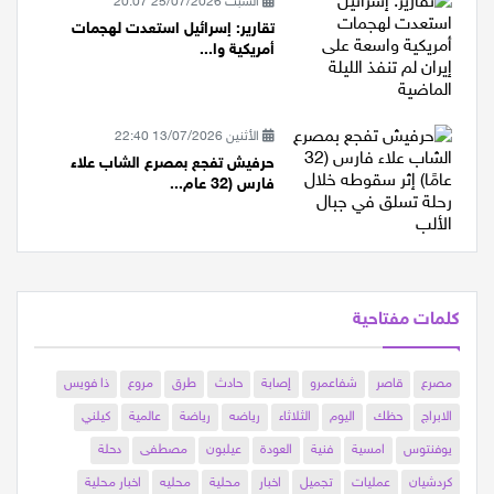
السبت 25/07/2026 20:07
تقارير: إسرائيل استعدت لهجمات
أمريكية وا...
الأثنين 13/07/2026 22:40
حرفيش تفجع بمصرع الشاب علاء
فارس (32 عام...
كلمات مفتاحية
مصرع
قاصر
شفاعمرو
إصابة
حادث
طرق
مروع
ذا فويس
الابراج
حظك
اليوم
الثلاثاء
رياضه
رياضة
عالمية
كيلني
يوفنتوس
امسية
فنية
العودة
عيلبون
مصطفى
دحلة