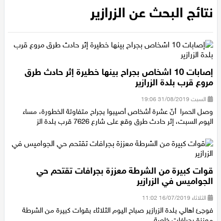
الرئيسية
/
نتائج البحث عن الزرازير
عيلبون
نتائج البحث عن الزرازير
دير حنا
سخنين
إصابات 10 اشخاص بجراح بينها خطيرة إثر حادث طرق
عرابة
مروع قرب بلدة الزرازير
السبت 31/08/2019 19:06
اخبار عالمية
وصل الحمرا أنّ عشرة أشخاص أصيبوا بجراح متفاوتة الخطورة، مساء
اليوم السبت، إثر حادث طرق وقع على شارع 7626 قرب بلدة الز
رياضة
رياضة محلية
قوات كبيرة من الشرطة معززة بجرافات تقتحم حي
الجواميس في الزرازير
رياضة عالمية
الثلاثاء 16/07/2019 11:02
تقارير خاصة
فوجئ اهالي بلدة الزرازير صباح اليوم الثلاثاء بقوات كبيرة من الشرطة