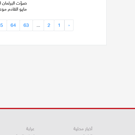
مايو القادم موعد
65
64
63
...
2
1
‹
أخبار محلية
عرابة