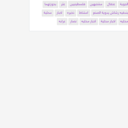
لجوية
عتقال
مشتبهين
فلسطينيين
عثر
بحوزتهما
ندقيه رشاش يدوية الصنع
امشاط
ذخيره
اخبار
محلية
حليه
اخبار محلية
اخبار محليه
نصار
عرابه