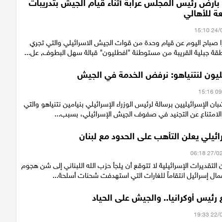
 بأرض رئيس المجلس عرابة أثناء قيام الجيش بتدريبات
ة للأهالي
ا صباح اليوم عن قيام وحدة من قوات الجيش الاسرائيلي والتي تجري
قة جبلية القريبة من مستوطنة "افطليون" قبالة سهل البطوف, عل...
ليون لنتنياهو: نرفض الخدمة في الجيش
 الإسرائيليين برسالة لرئيس الوزراء الإسرائيلي بنيامين نتنياهو والتي
الامتناع عن التجنيد في صفوف الجيش الإسرائيلي، بسبب...
ئيلي يعلن التأهب على الحدود مع لبنان
التقديرات الإسرائيلية لا تتوقع أن يلجأ حزب الله اللبناني إلى شن هجوم
 إسرائيل انتقاماً للغارات التي استهدفت شحنات أسلحة...
ع رئيس أوكرانيا.. والجيش على الحياد