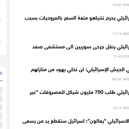
ئيلي يحرم نتنياهو متعة السفر بالمروحيات بسبب
ائيلي ينقل جرحى سوريين الى مستشفى صفد
 الجيش الإسرائيلي: لن نخلي يهود من منازلهم
كل
ا
الجيش الإسرائيلي طلب 750 مليون شيكل للمصروفات "غير
ا
ف
ا
الاسرائيلي "يعالون": اسرائيل ستقطع يد من يسعى
س