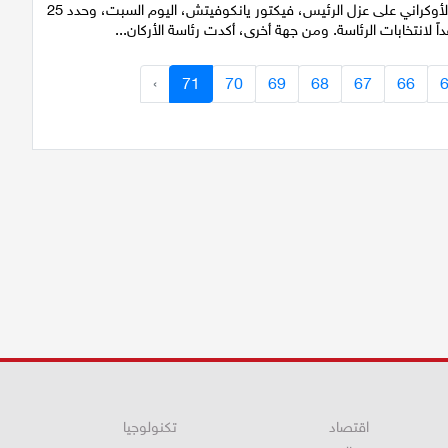
صوّت البرلمان الأوكراني على عزل الرئيس، فيكتور يانكوفيتش، اليوم السبت، وحدد 25
اً لانتخابات الرئاسة. ومن جهة أخرى، أكدت رئاسة الأركان...
›
71
70
69
68
67
66
اقتصاد
تكنولوجيا