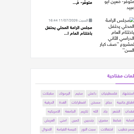
متوفّر- مُ...
السبت 11/07/2026 16:44
مجلس الرامة المحلي يحتفل
باختتام العام ا...
مات مفتاحية
ستشهاد
فلسطينيان
داعش
مخيم
اليرموك
مقبلات
طباق جانبية
دجاج
مسخن
اضطرابات
الغدة
الدرقية
قدان
الشعر
جاد
الله
تكريم
الجامعة
الامريكيه
صابة
ضابط
مصري
جنديين
كمين
امني
العريش
مر خطيب
احتفالات
سبت النور
كنيسة القيامة
الاحوال