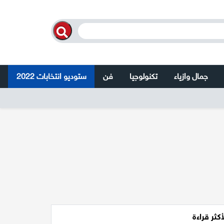
جمال وازياء
تكنولوجيا
فن
ستوديو انتخابات 2022
أكثر قراءة