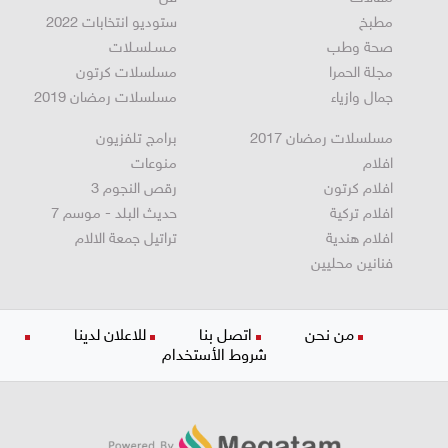
مقالات
فن
مطبخ
ستوديو انتخابات 2022
صحة وطب
مـسـلسـلات
مجلة الحمرا
مسلسلات كرتون
جمال وازياء
مسلسلات رمضان 2019
مسلسلات رمضان 2017
برامج تلفزيون
افلام
منوعات
افلام كرتون
رقص النجوم 3
افلام تركية
حديث البلد - موسم 7
افلام هندية
تراتيل جمعة الالام
فنانين محليين
من نحن
اتصل بنا
للاعلان لدينا
شروط الأستخدام