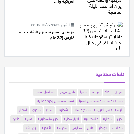
تقارير: إسرائيل استعدت لهجمات
أمريكية وا...
الأثنين 13/07/2026 22:40
حرفيش تفجع بمصرع الشاب علاء
فارس (32 عام...
كلمات مفتاحية
سيري
siri
عربية
سمرا
نادين نجيم
مسلسل سمرا
مشاهدة مباشرة مسلسل سمرا
سمرا مسلسل بجودة عالية
الرامة، هدم، العريشة، سميح عثمان
اشكلون
شارع
مركزي
امطار
اخبار
محلية
فلسطينية
اخبار محلية
اخبار فلسطينية
عملية
طعن
مقالات
خواطر
عادل
مدارس
مدرسه
الثانويه
ابن رشد