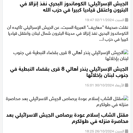
الجيش الإسرائيلي: الكوماندوز البحري نفذ إنزالا في
اقتصاد
البترون واعتقل قياديا كبيرا في حزب الله
مقالات
السبت 02/11/2024 19:47
نقلت صحيفة "معاريف" العبرية السبت، عن الجيش الإسرائيلي تأكيده أن
مطبخ
الكوماندوز البحري نفذ إنزالا في مدينة البترون شمال لبنان واعتقل قياديا
كبيرا في حزب ا...
صحة وطب
مجلة الحمرا
الجيش الإسرائيلي ينذر أهالي 8 قرى بقضاء النبطية في
جنوب لبنان بإخلائها
جمال وازياء
الأربعاء 30/10/2024 15:01
تكنولوجيا
فن
مقتل الشاب إسلام عودة برصاص الجيش الاسرائيلي بعد
ستوديو انتخابات 2022
محاصرة منزله في طولكرم