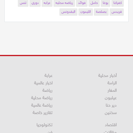
كفركنا
يوغا
حامل
فوائد
رياضه محليه
عرابه
دوري
تنس
قريدس
بصلصة
الليمون
البقدونس
أخبار محلية
عرابة
الرامة
اخبار عالمية
المغار
رياضة
عيلبون
رياضة محلية
دير حنا
رياضة عالمية
سخنين
تقارير خاصة
اقتصاد
تكنولوجيا