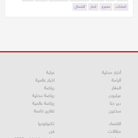
اليورو
اثينا
اليونان
اخبار محلية
اخبار محليه
محلية
حادث
اصابات
مصرع
اخبار
الشمال
أخبار محلية
عرابة
الرامة
اخبار عالمية
المغار
رياضة
عيلبون
رياضة محلية
دير حنا
رياضة عالمية
سخنين
تقارير خاصة
اقتصاد
تكنولوجيا
مقالات
فن