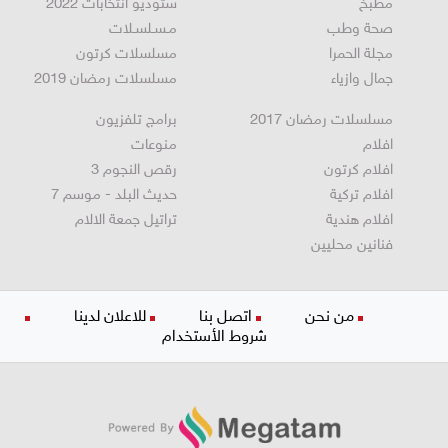
مطبخ
ستوديو انتخابات 2022
صحة وطب
مـسـلسـلات
مجلة الحمرا
مسلسلات كرتون
جمال وازياء
مسلسلات رمضان 2019
مسلسلات رمضان 2017
برامج تلفزيون
افلام
منوعات
افلام كرتون
رقص النجوم 3
افلام تركية
حديث البلد - موسم 7
افلام هندية
تراتيل جمعة الالام
فنانين محليين
من نحن
اتصل بنا
للاعلان لدينا
شروط الأستخدام