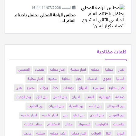
السبت 11/07/2026 16:44
مجلس الرامة المحلي يحتفل باختتام
العام ا...
كلمات مفتاحية
اخبار
محلية
محليه
اخبار محلية
اخبار محليه
اقتصاد
السيسي
المانيا
حقوق
الانسان
اخبار
محلية
محليه
اخبار محلية
اخبار محليه
سياسيه
الابراج
توقعات
حظ
برجك
مصرع
فتى
صعقة
كهربائية
النقب
الابراج
برج الحمل
برج الثور
برج الجوزاء
برج السرطان
برج الأسد
برج العذراء
برج الميزان
برج العقرب
برج القوس
برج الجدي
برج الدلو
برج
اخبار عالميه
اخبار عالمية
عالميات
تكنولوجيا
فيسبوك
مقال
انستغرام
سناب تشات