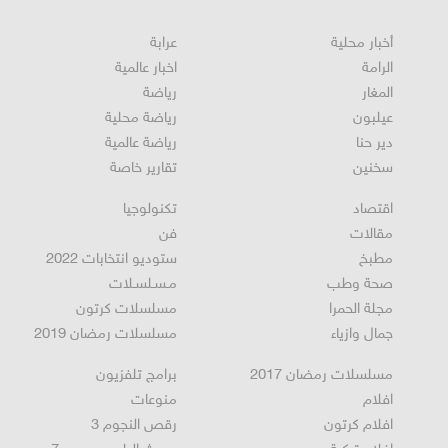
أخبار محلية
عرابة
الرامة
اخبار عالمية
المغار
رياضة
عيلبون
رياضة محلية
دير حنا
رياضة عالمية
سخنين
تقارير خاصة
اقتصاد
تكنولوجيا
مقالات
فن
مطبخ
ستوديو انتخابات 2022
صحة وطب
مـسـلسـلات
مجلة الحمرا
مسلسلات كرتون
جمال وازياء
مسلسلات رمضان 2019
مسلسلات رمضان 2017
برامج تلفزيون
افلام
منوعات
افلام كرتون
رقص النجوم 3