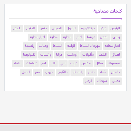
كلمات مفتاحية
الرئيس
تركيا
ديكتاتورية
الجدول
الصيني
جنس
الجنين
داعش
يتبنى
تفجير
فرنسا
اخبار
محلية
محليه
اخبار محلية
اخبار محليه
مهرجان السباط
الرامه
السباط
وجبات
رئيسية
اطباق
اكلات
مأكولات
اومليت
مزايا
واتساب
تكنولوجيا
فيسبوك
مقال
مقاس
ثوب
نبي
الله
آدم
توقعات
علماء
طقس
شتاء
حافل
بالامطار
والثلوج
حبوب
منع
الحمل
تحمي
سرطان
الرحم