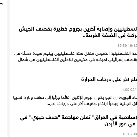
سطينيين وإصابة آخرين بجروح خطيرة بقصف الجيش
ركبة في الضفة الغربية..
صحة الفلسطينية الخميس مقتل ستة فلسطينيين بينهم سيدة مسنّة في
قصف إسرائيلي لمركبة في مخيمين للاجئين الفلسطينيين في شمال
ع آخر على درجات الحرارة
د الجوية، إن الجو يكون اليوم الإثنين، غائماً جزئياً إلى صاف وباردا نسبيا
 الجبلية ويطرأ ارتفاع طفيف آخر على درجات الحر...
لإسلامية في العراق" تعلن مهاجمة "هدف حيوي" في
 في غور الأردن