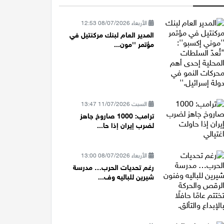
الأربعاء 08/07/2026 12:53
المدير العام لبنك مركنتيل في
مؤتمر ''مون...
السبت 11/07/2026 13:47
ترامب: 1000 صاروخ جاهز
لضرب إيران إذا حا...
الأربعاء 08/07/2026 13:00
رغم تحديات الحرب… مدرسة
شيرين للباليه وف...