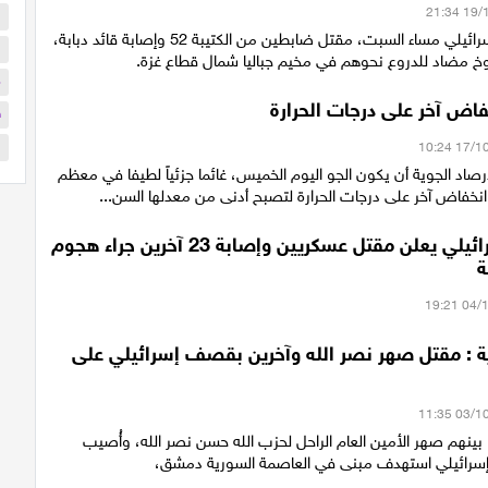
ا
أعلن الجيش الإسرائيلي مساء السبت، مقتل ضابطين من الكتيبة 52 وإصابة قائد دبابة،
ا
وخ مضاد للدروع نحوهم في مخيم جباليا شمال قطاع غزة.
م
اض آخر على درجات الحرارة
ف
ب
رصاد الجوية أن يكون الجو اليوم الخميس، غائما جزئياً لطيفا في معظم
انخفاض آخر على درجات الحرارة لتصبح أدنى من معدلها السن...
الجيش الإسرائيلي يعلن مقتل عسكريين وإصابة 23 آخرين جراء هجوم
ة
 : مقتل صهر نصر الله وآخرين بقصف إسرائيلي على
ص، بينهم صهر الأمين العام الراحل لحزب الله حسن نصر الله، وأُصيب
إسرائيلي استهدف مبنى في العاصمة السورية دمشق،