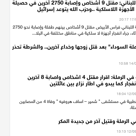
وزير الصحة اللبناني: مقتل 9 أشخاص وإصابة 2750 آخرين في حصيلة
 الأجهزة اللاسلكية ..وحزب الله يتوعد إسرائيل
أعلن وزير الصحة اللبناني فراس الأبيض مقتل 9 أشخاص بينهم طفلة وإصابة نحو 2750
اثاء، جراء انفجار أجهزة لا سلكية في مناطق مختلفة في البلا...
أرملة السوداء" بعد قتل زوجها وخداع آخرين.. والشرطة تحذر
انفجار سيارة في الرملة: اقرار مقتل 4 اشخاص واصابة 8 آخرين
فجار كما يبدو في اطار نزاع بين عائلتين
أقرت الطواقم الطبية في مستشفى " شمير – اساف هروفيه " وفاة 4 من المصابين
لة.
ي الرملة وقتيل آخر من جديدة المكر