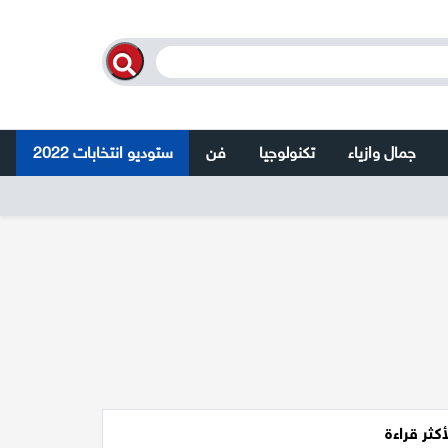
جمال وازياء
تكنولوجيا
فن
ستوديو انتخابات 2022
أكثر قراءة