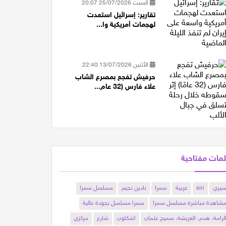
السبت 25/07/2026 20:07
تقارير: إسرائيل استعدت
لهجمات أمريكية وا...
الأثنين 13/07/2026 22:40
حرفيش تفجع بمصرع الشاب
علاء فارس (32 عام...
مات مفتاحية
يري
siri
عربية
سمرا
نادين نجيم
مسلسل سمرا
شاهدة مباشرة مسلسل سمرا
سمرا مسلسل بجودة عالية
لرامة، هدم، العريشة، سميح عثمان
اشكلون
شارع
مركزي