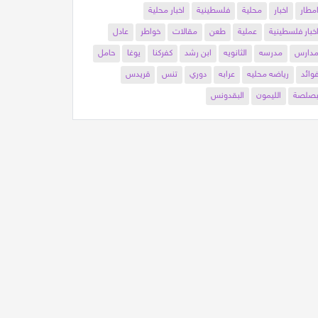
مطار
اخبار
محلية
فلسطينية
اخبار محلية
خبار فلسطينية
عملية
طعن
مقالات
خواطر
عادل
دارس
مدرسه
الثانويه
ابن رشد
كفركنا
يوغا
حامل
وائد
رياضه محليه
عرابه
دوري
تنس
قريدس
صلصة
الليمون
البقدونس