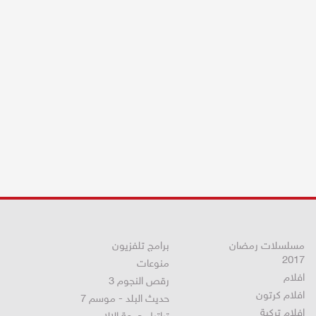
مسلسلات رمضان
برامج تلفزيون
2017
منوعات
افلام
رقص النجوم 3
افلام كرتون
حديث البلد - موسم 7
افلام تركية
تراتيل جمعة الالام