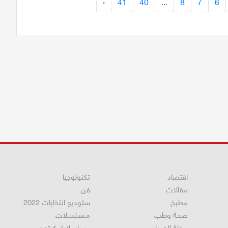
›
41
40
...
8
7
6
اقتصاد
تكنولوجيا
مقالات
فن
مطبخ
ستوديو انتخابات 2022
صحة وطب
مـسـلسـلات
مجلة الحمرا
مسلسلات كرتون