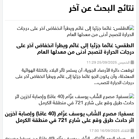
الرئيسية
/
نتائج البحث عن آخر
عيلبون
نتائج البحث عن آخر
دير حنا
سخنين
الطقس: غائما جزئيا إلى غائم ويطرأ انخفاض آخر على
عرابة
درجات الحرارة لتصبح أدنى من معدلها العام
الخميس 25/09/2025 11:29
اخبار عالمية
توقعت دائرة الأرصاد الجوية، أن يستمر تأثر البلاد بالكتلة الهوائية
المعتدلة، وأن يكون الجو غائما جزئيا إلى غائم ويطرأ انخفاض آخر على
رياضة
درجات الحرارة لتصب...
رياضة محلية
عسفيا: مصرع الشّاب يوسف عزّام (40 عامًا) وإصابة آخرَين
رياضة عالمية
اثر حادث طرق وقع على شارع 721 في منطقة الكرمل
تقارير خاصة
الثلاثاء 16/09/2025 17:30