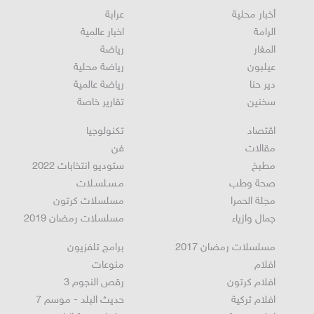
أخبار محلية
عرابة
الرامة
اخبار عالمية
المغار
رياضة
عيلبون
رياضة محلية
دير حنا
رياضة عالمية
سخنين
تقارير خاصة
اقتصاد
تكنولوجيا
مقالات
فن
مطبخ
ستوديو انتخابات 2022
صحة وطب
مـسـلسـلات
مجلة الحمرا
مسلسلات كرتون
جمال وازياء
مسلسلات رمضان 2019
مسلسلات رمضان 2017
برامج تلفزيون
افلام
منوعات
افلام كرتون
رقص النجوم 3
افلام تركية
حديث البلد - موسم 7