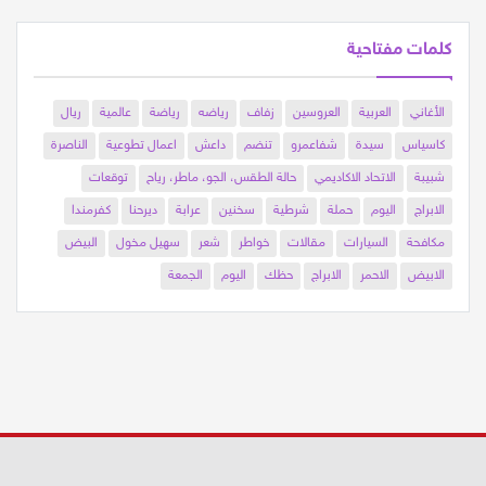
كلمات مفتاحية
الأغاني
العربية
العروسين
زفاف
رياضه
رياضة
عالمية
ريال
كاسياس
سيدة
شفاعمرو
تنضم
داعش
اعمال تطوعية
الناصرة
شبيبة
الاتحاد الاكاديمي
حالة الطقس، الجو، ماطر، رياح
توقعات
الابراج
اليوم
حملة
شرطية
سخنين
عرابة
ديرحنا
كفرمندا
مكافحة
السيارات
مقالات
خواطر
شعر
سهيل مخول
البيض
الابيض
الاحمر
الابراج
حظك
اليوم
الجمعة