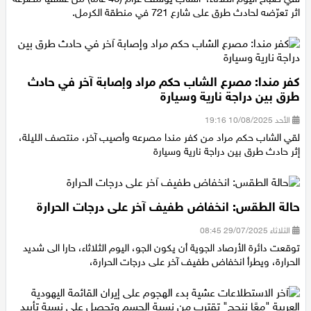
لقي صباح اليوم الثّلاثاء، الشّاب يوسف عزّام (40 عامًا) من عسفيا مصرعه
اقتصاد
اثر تعرّضه لحادث طرق على شارع 721 في منطقة الكرمل.
مقالات
مطبخ
كفر مندا: مصرع الشاب حكم مراد وإصابة آخر في حادث
طرق بين دراجة نارية وسيارة
صحة وطب
الأحد 10/08/2025 19:16
لقي الشاب حكم مراد من كفر مندا مصرعه وأصيب آخر، منتصف الليلة،
مجلة الحمرا
إثر حادث طرق بين دراجة نارية وسيارة
جمال وازياء
حالة الطقس: انخفاض طفيف آخر على درجات الحرارة
تكنولوجيا
الثلاثاء 29/07/2025 08:45
فن
توقعت دائرة الأرصاد الجوية أن يكون الجو، اليوم الثلاثاء، حارا الى شديد
الحرارة، ويطرأ انخفاض طفيف آخر على درجات الحرارة،
ستوديو انتخابات 2022