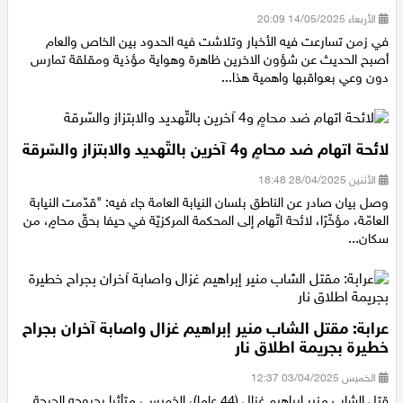
الستر لا تكشف ما لا يعنيك .. بقلم معين أبو عبيد
الأربعاء 14/05/2025 20:09
في زمن تسارعت فيه الأخبار وتلاشت فيه الحدود بين الخاص والعام
أصبح الحديث عن شؤون الاخرين ظاهرة وهواية مؤذية ومقلقة تمارس
دون وعي بعواقبها واهمية هذا...
لائحة اتهام ضد محامٍ و4 آخرين بالتّهديد والابتزاز والسّرقة
الأثنين 28/04/2025 18:48
وصل بيان صادر عن الناطق بلسان النيابة العامة جاء فيه: "قدّمت النيابة
العامّة، مؤخّرًا، لائحة اتّهام إلى المحكمة المركزيّة في حيفا بحقّ محامٍ، من
سكان...
عرابة: مقتل الشاب منير إبراهيم غزال واصابة آخران بجراح
خطيرة بجريمة اطلاق نار
الخميس 03/04/2025 12:37