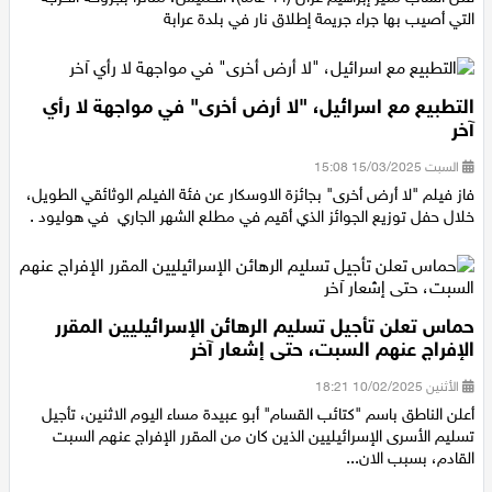
قتل الشاب منير إبراهيم غزال (44 عاما)، الخميس، متأثرا بجروحه الحرجة
التي أصيب بها جراء جريمة إطلاق نار في بلدة عرابة
التطبيع مع اسرائيل، "لا أرض أخرى" في مواجهة لا رأي
آخر
السبت 15/03/2025 15:08
فاز فيلم "لا أرض أخرى" بجائزة الاوسكار عن فئة الفيلم الوثائقي الطويل،
خلال حفل توزيع الجوائز الذي أقيم في مطلع الشهر الجاري في هوليود .
حماس تعلن تأجيل تسليم الرهائن الإسرائيليين المقرر
الإفراج عنهم السبت، حتى إشعار آخر
الأثنين 10/02/2025 18:21
أعلن الناطق باسم "كتائب القسام" أبو عبيدة مساء اليوم الاثنين، تأجيل
تسليم الأسرى الإسرائيليين الذين كان من المقرر الإفراج عنهم السبت
القادم، بسبب الان...