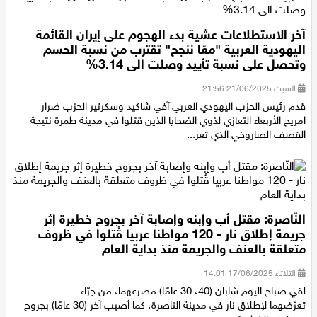
آخر الاستطلاعات عشية بدء الهجوم على إيران القائمة
اليهودية العربية "معًا ننجح" تقترب من نسبة الحسم
وتحصل على نسبة تأييد وصلت الى 3.14%
السبت 21/06/2025 21:56
قدم رئيس الحزب اليهودي العربي آفي شاكيد وسكرتير الحزب ضرار
امريح الأربعاء التعازي لذوي الضحايا الذين قتلوا في مدينة طمرة نتيجة
القصف الصاروخي الذي تعر...
النّاصرة: مقتل أب وإبنه وإصابة آخر بجروح خطيرة إثر
جريمة إطلاق نار - 120 مواطنا عربيا قُتلوا في ظروف
متعلقة بالعنف والجريمة منذ بداية العام
الثلاثاء 17/06/2025 14:01
لقي صباح اليوم شابان (40، 30 عامًا) مصرعهما، من جرّاء