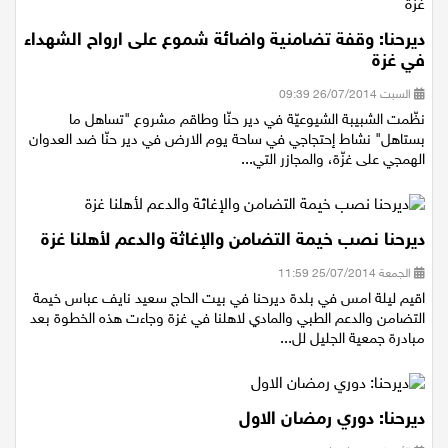
ديرحنا: وقفة تضامنية واضائة شموع على ارواح الشهداء
في غزة
السبت 26/07/2014 09:39
نظّمت الشبيبة الشيوعيّة في دير حنّا وطاقم مشروع "تساهل ما
بستاهل" نشاط إحتجاجي في ساحة يوم الارض في دير حنّا ضد العدوان
الهمجي على غزّة، والمجازر التي...
ديرحنا نصب خيمة التضامن والإغاثة والدعم لأهلنا غزة
الجمعة 25/07/2014 11:59
اقيم ليلة امس في بلدة ديرحنا في بيت الحاج سعيد نايف عباس خيمة
التضامن والدعم الطبي والمادي لاهلنا في غزة وجاءت هذه الخطوة بعد
مبادرة جمعية الجليل لل...
ديرحنا: دوري رمضان الاول