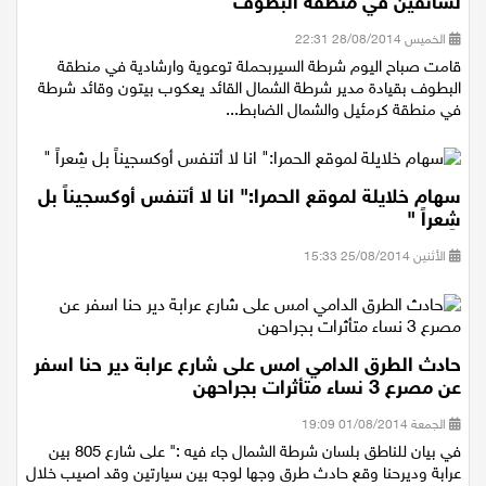
شرطة المرور وصندوق وسام خميس بحملة توعوية
لسائقين في منطقة البطوف
الخميس 28/08/2014 22:31
قامت صباح اليوم شرطة السيربحملة توعوية وارشادية في منطقة
البطوف بقيادة مدير شرطة الشمال القائد يعكوب بيتون وقائد شرطة
في منطقة كرمئيل والشمال الضابط...
سهام خلايلة لموقع الحمرا:" انا لا أتنفس أوكسجيناً بل
شِعراً "
الأثنين 25/08/2014 15:33
حادث الطرق الدامي امس على شارع عرابة دير حنا اسفر
عن مصرع 3 نساء متأثرات بجراحهن
الجمعة 01/08/2014 19:09
في بيان للناطق بلسان شرطة الشمال جاء فيه :" على شارع 805 بين