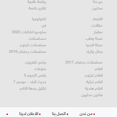
عيلبون
رياضة محلية
دير حنا
رياضة عالمية
سخنين
تقارير خاصة
اقتصاد
تكنولوجيا
مقالات
فن
مطبخ
ستوديو انتخابات 2022
صحة وطب
مـسـلسـلات
مجلة الحمرا
مسلسلات كرتون
جمال وازياء
مسلسلات رمضان 2019
مسلسلات رمضان 2017
برامج تلفزيون
افلام
منوعات
افلام كرتون
رقص النجوم 3
افلام تركية
حديث البلد - موسم 7
افلام هندية
تراتيل جمعة الالام
فنانين محليين