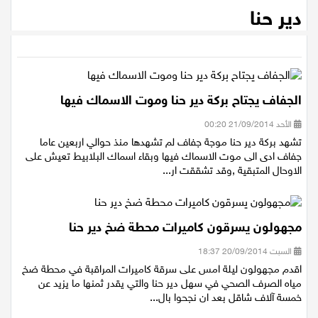
الرئيسية
/
اخبار محلية
/
دير حنا
عيلبون
دير حنا
دير حنا
سخنين
الجفاف يجتاح بركة دير حنا وموت الاسماك فيها
عرابة
الأحد 21/09/2014 00:20
تشهد بركة دير حنا موجة جفاف لم تشهدها منذ حوالي اربعين عاما
اخبار عالمية
جفاف ادى الى موت الاسماك فيها وبقاء اسماك البلابيط تعيش على
الاوحال المتبقية ,وقد تشققت ار...
رياضة
رياضة محلية
مجهولون يسرقون كاميرات محطة ضخ دير حنا
السبت 20/09/2014 18:37
رياضة عالمية
اقدم مجهولون ليلة امس على سرقة كاميرات المراقبة في محطة ضخ
مياه الصرف الصحي في سهل دير حنا والتي يقدر ثمنها ما يزيد عن
تقارير خاصة
خمسة آلاف شاقل بعد ان نجحوا بال...