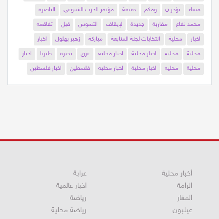
الاسعافات
حرفيش
اتهام
مقالات. خواطر
عادل
تناول
القهوة
مساء
يؤخر ن
ومكم
دقيقة
مؤتمر الحزب الشيوعي
الناصرة
محمد نفاع
مقاربة
جديدة
لإيقاف
التسوس
قبل
تفاقمه
اخبار
محلية
انتخابات لجنة المتابعة
مباركة
زهير بهلول
اخبار
محلية
محليه
اخبار محلية
اخبار محليه
غرق
بحيرة
طبريا
اخبار
محلية
محليه
اخبار محلية
اخبار محليه
فلسطين
اخبار فلسطين
أخبار محلية
عرابة
الرامة
اخبار عالمية
المغار
رياضة