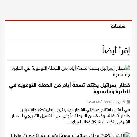
اقتصاد
مقالات
تعليقات
مطبخ
إقرأ أيضاً
صحة وطب
مجلة الحمرا
جمال وازياء
قطار إسرائيل يختتم تسعة أيام من الحملة التوعوية في
الطيرة وقلنسوة
تكنولوجيا
الأثنين 03/08/2026 15:50
في أعقاب افتتاح محطتي القطار الجديدتين، الطيرة–كوخاف يائير
فن
والطيبة–قلنسوة، ضمن المرحلة الأولى من التشغيل التدريجي للمسار
الشرقي، نظّمت شركة قطار إسرائ...
ستوديو انتخابات 2022