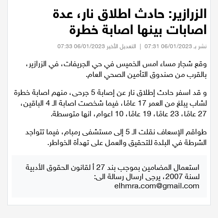
عيلبون
الزرازير: حادث اطلاق نار، عدة
اصابات بينها اصابة خطرة
دير حنا
نشر بـ 06/01/2023 07:31
|
التعديل الأخير 06/01/2023 07:33
سخنين
وقع شجار مساء امس الخميس في حي الجريفات، في الزرازير،
بالقرب من صندوق التأمين الصحي العام.
عرابة
و قد اسفر حادث إطلاق نار عن إصابة 5 جرحى، منهم اصابة خطرة
لشاب يبلغ من العمر 17 عامًا، فيما شخصت اصابة الـ 4 الباقين،
اخبار عالمية
27 عامًا، 23 عامًا، 19 عامًا، 10 اعوام، انها متوسطة.
طواقم الإسعاف نقلت الـ 5 إلى مستشفى رمبام، فيما تتواجد
رياضة
الشرطة في البلدة للتحقيق والعمل على تهدأة الخواطر.
رياضة محلية
استعمال المضامين بموجب بند 27 أ لقانون الحقوق الأدبية
لسنة 2007، يرجى ارسال رسالة الى:
elhmra.com@gmail.com
رياضة عالمية
تقارير خاصة