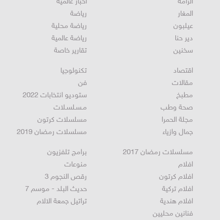
الرامة
اخبار عالمية
المغار
رياضة
عيلبون
رياضة محلية
دير حنا
رياضة عالمية
سخنين
تقارير خاصة
اقتصاد
تكنولوجيا
مقالات
فن
مطبخ
ستوديو انتخابات 2022
صحة وطب
مـسـلسـلات
مجلة الحمرا
مسلسلات كرتون
جمال وازياء
مسلسلات رمضان 2019
مسلسلات رمضان 2017
برامج تلفزيون
افلام
منوعات
افلام كرتون
رقص النجوم 3
افلام تركية
حديث البلد - موسم 7
افلام هندية
تراتيل جمعة الالام
فنانين محليين