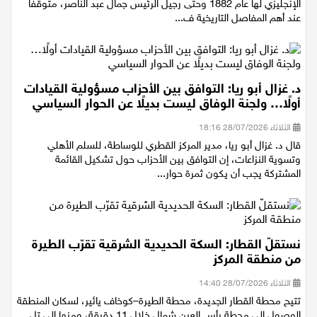
الإنجليزي لها عام 1882 وحتى رجيل الرئيس جمال عبد الناصر، متوقفا
عند أهم المفاصل التاريخية ف...
د. غزال أبو ريا: التوافق بين الأحزاب مسؤولية القيادات
أولًا… ولجنة الوفاق ليست بديلًا عن الحوار السياسي
الثلاثاء 28/07/2026 18:16
قال د. غزال أبو ريا، مدير المركز القطري للوساطة، للسلم الأهلي
وتسوية النزاعات، إن التوافق بين الأحزاب حول تشكيل القائمة
المشتركة يجب أن يكون ثمرة حوار...
نستقلّ القطار: السكة الحديدية الشرقية تقرّب الطيرة
من منطقة المركز
الثلاثاء 28/07/2026 14:40
تتيح محطة القطار الجديدة، محطة الطيرة–كوخاف يائير، لسكان المنطقة
الوصول إلى محطة رأس العين شمال خلال 11 دقيقة، ومنها إلى تل