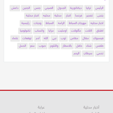
الرئيس
تركيا
ديكتاتورية
الجدول
الصيني
جنس
الجنين
داعش
يتبنى
تفجير
فرنسا
اخبار
محلية
محليه
اخبار محلية
اخبار محليه
مهرجان السباط
الرامه
السباط
وجبات
رئيسية
اطباق
اكلات
مأكولات
اومليت
مزايا
واتساب
تكنولوجيا
فيسبوك
مقال
مقاس
ثوب
نبي
الله
آدم
توقعات
علماء
طقس
شتاء
حافل
بالامطار
والثلوج
حبوب
منع
الحمل
تحمي
سرطان
الرحم
أخبار محلية
عرابة