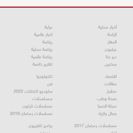
أخبار محلية
عرابة
الرامة
اخبار عالمية
المغار
رياضة
عيلبون
رياضة محلية
دير حنا
رياضة عالمية
سخنين
تقارير خاصة
اقتصاد
تكنولوجيا
مقالات
فن
مطبخ
ستوديو انتخابات 2022
صحة وطب
مـسـلسـلات
مجلة الحمرا
مسلسلات كرتون
جمال وازياء
مسلسلات رمضان 2019
مسلسلات رمضان 2017
برامج تلفزيون