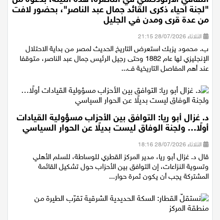
"لجنة احياء ذكرى القائد جمال عبد الناصر"، بحضور لافت
من عدة قرى ومدن في الجليل
الثلاثاء 28/07/2026 21:15
ب. محمود يزبك استعرض التاريخ الحديث لمصر من بداية الاحتلال
الإنجليزي لها عام 1882 وحتى رجيل الرئيس جمال عبد الناصر، متوقفا
عند أهم المفاصل التاريخية ف...
د. غزال أبو ريا: التوافق بين الأحزاب مسؤولية القيادات
أولًا… ولجنة الوفاق ليست بديلًا عن الحوار السياسي
الثلاثاء 28/07/2026 18:16
قال د. غزال أبو ريا، مدير المركز القطري للوساطة، للسلم الأهلي
وتسوية النزاعات، إن التوافق بين الأحزاب حول تشكيل القائمة
المشتركة يجب أن يكون ثمرة حوار...