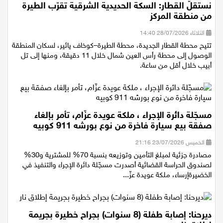
نستقلّ القطار: السكة الحديدية الشرقية تقرّب الطيرة
من منطقة المركز
الثلاثاء 28/07/2026 14:40
تتيح محطة القطار الجديدة، محطة الطيرة–كوخاف يائير، لسكان المنطقة
الوصول إلى محطة رأس العين شمال خلال 11 دقيقة، ومنها إلى تل
أبيب خلال أقل من ساعة.
مسجّلة دائرة الإجراء ، ملكة عويدة عزّام، تأمر بإلغاء
صفقة بيع سيارة فاخرة من نوع بورشه 911 كوبيه
الخميس 23/07/2026 21:16
مصادرة جزئية لمبلغ التأمين وتوزيعه بنسبة 70% للمشترية و30%
لصندوق الحراسة القضائية أصدرت مسجّلة دائرة الإجراء والتنفيذ في
الخضيرةإرساء، ملكة عويدة عزّ...
ديرحنا: إصابة طفلة (8 سنوات) بجراح خطيرة بجريمة