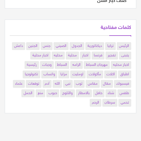
كلمات مفتاحية
الرئيس
تركيا
ديكتاتورية
الجدول
الصيني
جنس
الجنين
داعش
يتبنى
تفجير
فرنسا
اخبار
محلية
محليه
اخبار محلية
اخبار محليه
مهرجان السباط
الرامه
السباط
وجبات
رئيسية
اطباق
اكلات
مأكولات
اومليت
مزايا
واتساب
تكنولوجيا
فيسبوك
مقال
مقاس
ثوب
نبي
الله
آدم
توقعات
علماء
طقس
شتاء
حافل
بالامطار
والثلوج
حبوب
منع
الحمل
تحمي
سرطان
الرحم