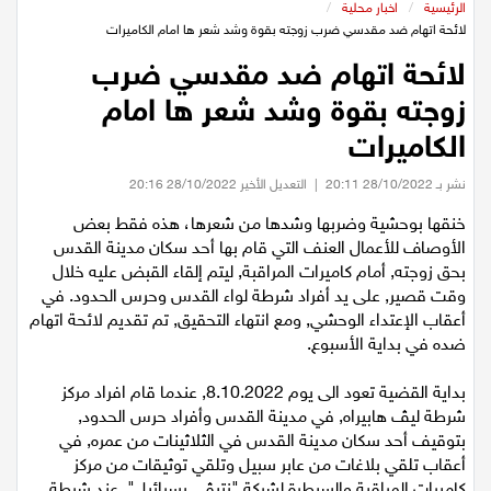
عيلبون
الرئيسية
/
اخبار محلية
/
لائحة اتهام ضد مقدسي ضرب زوجته بقوة وشد شعر ها امام الكاميرات
لائحة اتهام ضد مقدسي ضرب
دير حنا
زوجته بقوة وشد شعر ها امام
سخنين
الكاميرات
نشر بـ 28/10/2022 20:11
|
التعديل الأخير 28/10/2022 20:16
عرابة
خنقها بوحشية وضربها وشدها من شعرها، هذه فقط بعض
الأوصاف للأعمال العنف التي قام بها أحد سكان مدينة القدس
اخبار عالمية
بحق زوجته, أمام كاميرات المراقبة, ليتم إلقاء القبض عليه خلال
وقت قصير, على يد أفراد شرطة لواء القدس وحرس الحدود. في
رياضة
أعقاب الإعتداء الوحشي, ومع انتهاء التحقيق, تم تقديم لائحة اتهام
ضده في بداية الأسبوع.
رياضة محلية
بداية القضية تعود الى يوم 8.10.2022, عندما قام افراد مركز
شرطة ليڤ هابيراه, في مدينة القدس وأفراد حرس الحدود,
رياضة عالمية
بتوقيف أحد سكان مدينة القدس في الثلاثينات من عمره, في
أعقاب تلقي بلاغات من عابر سبيل وتلقي توثيقات من مركز
تقارير خاصة
كاميرات المراقبة والسيطرة لشركة "نتيڤي يسرائيل", عند شرطة