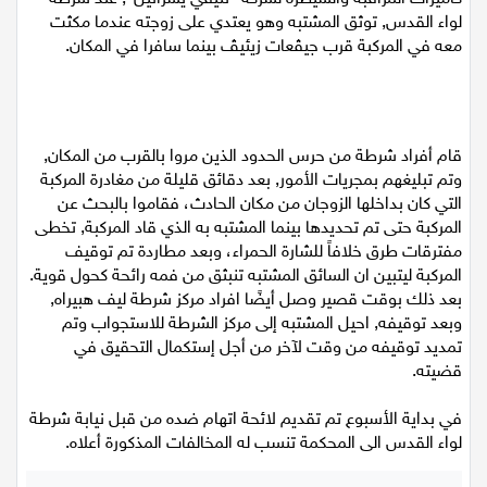
لواء القدس, توثق المشتبه وهو يعتدي على زوجته عندما مكثت
اقتصاد
معه في المركبة قرب جيڤعات زيئيڤ بينما سافرا في المكان.
مقالات
مطبخ
قام أفراد شرطة من حرس الحدود الذين مروا بالقرب من المكان,
وتم تبليغهم بمجريات الأمور, بعد دقائق قليلة من مغادرة المركبة
صحة وطب
التي كان بداخلها الزوجان من مكان الحادث، فقاموا بالبحث عن
المركبة حتى تم تحديدها بينما المشتبه به الذي قاد المركبة, تخطى
مجلة الحمرا
مفترقات طرق خلافاً للشارة الحمراء، وبعد مطاردة تم توقيف
المركبة ليتبين ان السائق المشتبه تنبثق من فمه رائحة كحول قوية.
جمال وازياء
بعد ذلك بوقت قصير وصل أيضًا افراد مركز شرطة ليف هبيراه,
وبعد توقيفه, احيل المشتبه إلى مركز الشرطة للاستجواب وتم
تمديد توقيفه من وقت لآخر من أجل إستكمال التحقيق في
تكنولوجيا
قضيته.
فن
في بداية الأسبوع تم تقديم لائحة اتهام ضده من قبل نيابة شرطة
لواء القدس الى المحكمة تنسب له المخالفات المذكورة أعلاه.
ستوديو انتخابات 2022