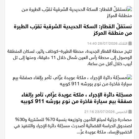
المشتركة يجب أن يكون ثمرة حوار...
نستقلّ القطار: السكة الحديدية الشرقية تقرّب الطيرة
من منطقة المركز
الثلاثاء 28/07/2026 14:40
تتيح محطة القطار الجديدة، محطة الطيرة–كوخاف يائير، لسكان المنطقة
الوصول إلى محطة رأس العين شمال خلال 11 دقيقة، ومنها إلى تل
أبيب خلال أقل من ساعة.
مسجّلة دائرة الإجراء ، ملكة عويدة عزّام، تأمر بإلغاء
صفقة بيع سيارة فاخرة من نوع بورشه 911 كوبيه
الخميس 23/07/2026 21:16
مصادرة جزئية لمبلغ التأمين وتوزيعه بنسبة 70% للمشترية و30%
لصندوق الحراسة القضائية أصدرت مسجّلة دائرة الإجراء والتنفيذ في
الخضيرةإرساء، ملكة عويدة عزّ...