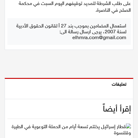
وامرأة من سكان الناعورة (21،22،25،27) عامًا سيتم إحالتهم بناءً
على طلب الشرطة لتمديد توقيفهم اليوم السبت في محكمة
اقتصاد
الصلح في الناصرة.
مقالات
استعمال المضامين بموجب بند 27 أ لقانون الحقوق الأدبية
لسنة 2007، يرجى ارسال رسالة الى:
مطبخ
elhmra.com@gmail.com
صحة وطب
مجلة الحمرا
جمال وازياء
تعليقات
تكنولوجيا
إقرأ أيضاً
فن
ستوديو انتخابات 2022