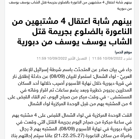
عيلبون
الرئيسية
/
اخبار محلية
/
بينهم شابة اعتقال 4 مشتبهين من الناعورة بالضلوع بجريمة قتل الشاب يوسف يوسف
من دبورية
دير حنا
بينهم شابة اعتقال 4 مشتبهين من
الناعورة بالضلوع بجريمة قتل
سخنين
الشاب يوسف يوسف من دبورية
عرابة
موقع الحمرا
نشر بـ 10/09/2022 11:55
|
التعديل الأخير 10/09/2022 11:59
اخبار عالمية
جاء في بيان صادر عن المتحدّث باسم شرطة إسرائيل للإعلام
العربيّ - لواء الشمال: استمرار للبيان (08/09) عن حادثة إطلاق نار
رياضة
في قرية دبورية خلال نهاية الأسبوع أصيب خلالها أحد السكان
المحليين بجروح خطيرة وبعد بضع ساعات تم اقرار وفاته في
رياضة محلية
المستشفى - في وقت مبكر من صباح اليوم، تم القاء القبض على
4 من المشتبه بهم من قبل الوحدة المركزية لواء الشمال
رياضة عالمية
القت الوحدة المركزية في لواء الشمال القبض على 4 مشتبه بهم
في ساعة مبكرة من صباح اليوم بجريمة القتل التي وقعت في
قرية دبورية في نهاية الأسبوع (08/09). المشتبه بهم 3 رجال
تقارير خاصة