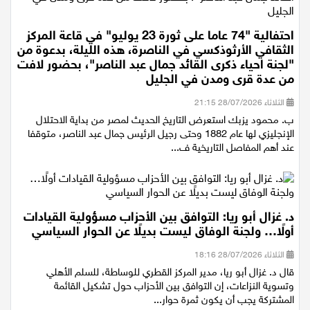
احتفالية "74 عاما على ثورة 23 يوليو" في قاعة المركز
الثقافي الأرثوذكسي في الناصرة، هذه الليلة، بدعوة من
"لجنة احياء ذكرى القائد جمال عبد الناصر"، بحضور لافت
من عدة قرى ومدن في الجليل
الثلاثاء 28/07/2026 21:15
ب. محمود يزبك استعرض التاريخ الحديث لمصر من بداية الاحتلال
الإنجليزي لها عام 1882 وحتى رجيل الرئيس جمال عبد الناصر، متوقفا
عند أهم المفاصل التاريخية ف...
د. غزال أبو ريا: التوافق بين الأحزاب مسؤولية القيادات
أولًا… ولجنة الوفاق ليست بديلًا عن الحوار السياسي
الثلاثاء 28/07/2026 18:16
قال د. غزال أبو ريا، مدير المركز القطري للوساطة، للسلم الأهلي
وتسوية النزاعات، إن التوافق بين الأحزاب حول تشكيل القائمة