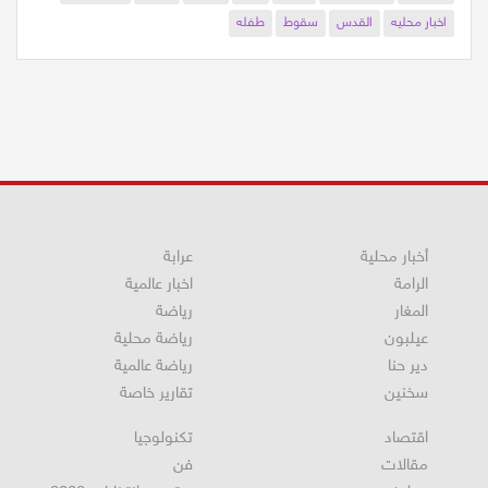
محاضره
نعيم شحاده
الرامه
اخبار
محلية
محليه
اخبار محلية
اخبار محليه
القدس
سقوط
طفله
أخبار محلية
عرابة
الرامة
اخبار عالمية
المغار
رياضة
عيلبون
رياضة محلية
دير حنا
رياضة عالمية
سخنين
تقارير خاصة
اقتصاد
تكنولوجيا
مقالات
فن