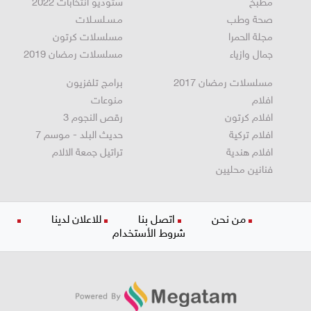
مطبخ
ستوديو انتخابات 2022
صحة وطب
مـسـلسـلات
مجلة الحمرا
مسلسلات كرتون
جمال وازياء
مسلسلات رمضان 2019
مسلسلات رمضان 2017
برامج تلفزيون
افلام
منوعات
افلام كرتون
رقص النجوم 3
افلام تركية
حديث البلد - موسم 7
افلام هندية
تراتيل جمعة الالام
فنانين محليين
من نحن
اتصل بنا
للاعلان لدينا
شروط الأستخدام