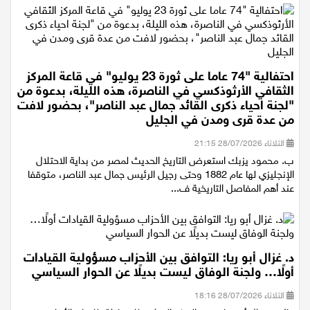
احتفالية "74 عاما على ثورة 23 يوليو" في قاعة المركز
الثقافي الأرثوذكسي في الناصرة، هذه الليلة، بدعوة من
"لجنة احياء ذكرى القائد جمال عبد الناصر"، بحضور لافت
من عدة قرى ومدن في الجليل
الثلاثاء 28/07/2026 21:15
ب. محمود يزبك استعرض التاريخ الحديث لمصر من بداية الاحتلال
الإنجليزي لها عام 1882 وحتى رجيل الرئيس جمال عبد الناصر، متوقفا
عند أهم المفاصل التاريخية ف...
د. غزال أبو ريا: التوافق بين الأحزاب مسؤولية القيادات
أولًا… ولجنة الوفاق ليست بديلًا عن الحوار السياسي
الثلاثاء 28/07/2026 18:16