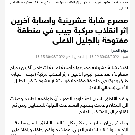
عيلبون
الرئيسية
/
اخبار محلية
/
مصرع شابة عشرينية وإصابة آخرين إثر انقلاب مركبة جيب في منطقة مفتوحة بالجليل
الاعلى
دير حنا
مصرع شابة عشرينية وإصابة آخرين
إثر انقلاب مركبة جيب في منطقة
سخنين
مفتوحة بالجليل الاعلى
عرابة
موقع الحمرا
نشر بـ 30/05/2022 18:22
|
التعديل الأخير 30/05/2022 18:35
اخبار عالمية
لقيت شابة عشرينية مصرعها وأصيبة ثمانية اشخاص آخرين بجراح
متفاوتة، بعد عصر اليوم الاثنين ، إثر انقلاب مركبة (جيب - سيارة
رياضة
طرق وعرة) في منطقة مفتوحة قرب "شآر ييشوف" في الجليل
الأعلى (شمالي البلاد).
رياضة محلية
وافاد الناطق بلسان نجة داوود الحمراء أنّ طواقمه الطبية وصلت
الى المكان وقامت بتقديم الاسعافات الأولية للمصابين ومن ثم
رياضة عالمية
نقلتهم الى المشفى للعلاج،
وجاء في بيان صادر عن مكتب كايد ظاهر، الناطق بلسان سلطة
تقارير خاصة