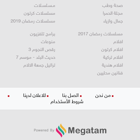
مطبخ
ستوديو انتخابات 2022
صحة وطب
مـسـلسـلات
مجلة الحمرا
مسلسلات كرتون
جمال وازياء
مسلسلات رمضان 2019
مسلسلات رمضان 2017
برامج تلفزيون
افلام
منوعات
افلام كرتون
رقص النجوم 3
افلام تركية
حديث البلد - موسم 7
افلام هندية
تراتيل جمعة الالام
فنانين محليين
من نحن
اتصل بنا
للاعلان لدينا
شروط الأستخدام