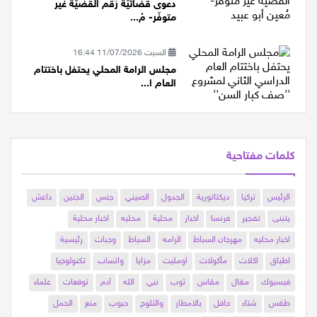
الأثنين 13/07/2026 22:51
دعوى قضائيّة رَقم القضيّة غير
متوفّر- مُ...
السبت 11/07/2026 16:44
مجلس الرامة المحلي يحتفل باختتام
العام ا...
كلمات مفتاحية
الرئيس
تركيا
ديكتاتورية
الجدول
الصيني
جنس
الجنين
داعش
يتبنى
تفجير
فرنسا
اخبار
محلية
محليه
اخبار محلية
اخبار محليه
مهرجان السباط
الرامه
السباط
وجبات
رئيسية
اطباق
اكلات
مأكولات
اومليت
مزايا
واتساب
تكنولوجيا
فيسبوك
مقال
مقاس
ثوب
نبي
الله
آدم
توقعات
علماء
طقس
شتاء
حافل
بالامطار
والثلوج
حبوب
منع
الحمل