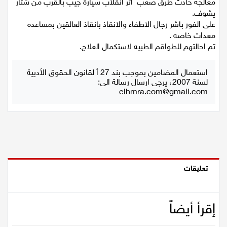
الإطفاء والإنقاذ للاعلام العربي: عملت طواقم إطفاء وإنقاذ على
معالجة حادث طرق صعب اثر انقلاب سيارة جيب بالقرب من شئار
اقتصاد
يشوف.
على الفور باشر رجال الاطفاء والانقاذ بانقاذ العالقين بمساعده
مقالات
معدات خاصه .
تم احالتهم للطواقم الطبيه لاستكمال العلاج.
مطبخ
استعمال المضامين بموجب بند 27 أ لقانون الحقوق الأدبية
صحة وطب
لسنة 2007، يرجى ارسال رسالة الى:
elhmra.com@gmail.com
مجلة الحمرا
جمال وازياء
تكنولوجيا
تعليقات
فن
ستوديو انتخابات 2022
إقرأ أيضاً