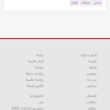
تحمي
سرطان
الرحم
أخبار محلية
عرابة
الرامة
اخبار عالمية
المغار
رياضة
عيلبون
رياضة محلية
دير حنا
رياضة عالمية
سخنين
تقارير خاصة
اقتصاد
تكنولوجيا
مقالات
فن