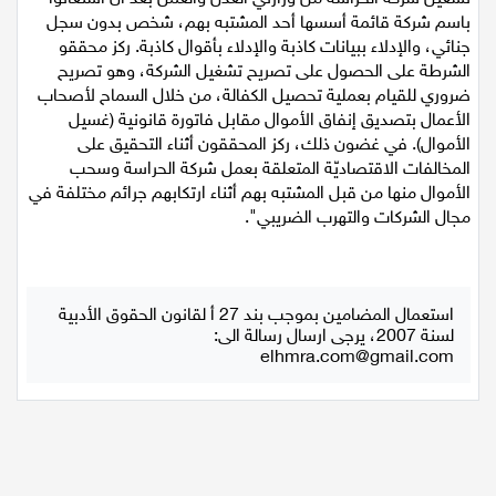
باسم شركة قائمة أسسها أحد المشتبه بهم، شخص بدون سجل
جنائي، والإدلاء ببيانات كاذبة والإدلاء بأقوال كاذبة. ركز محققو
الشرطة على الحصول على تصريح تشغيل الشركة، وهو تصريح
ضروري للقيام بعملية تحصيل الكفالة، من خلال السماح لأصحاب
الأعمال بتصديق إنفاق الأموال مقابل فاتورة قانونية (غسيل
الأموال). في غضون ذلك، ركز المحققون أثناء التحقيق على
المخالفات الاقتصاديّة المتعلقة بعمل شركة الحراسة وسحب
الأموال منها من قبل المشتبه بهم أثناء ارتكابهم جرائم مختلفة في
مجال الشركات والتهرب الضريبي".
استعمال المضامين بموجب بند 27 أ لقانون الحقوق الأدبية
لسنة 2007، يرجى ارسال رسالة الى:
elhmra.com@gmail.com