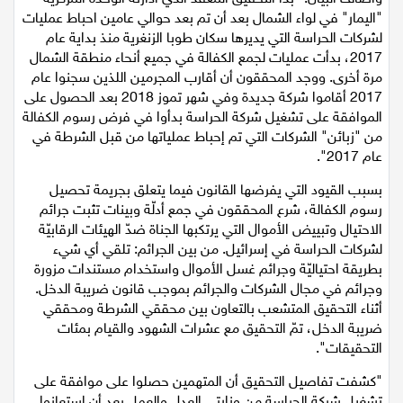
"اليمار" في لواء الشمال بعد أن تم بعد حوالي عامين احباط عمليات
اقتصاد
لشركات الحراسة التي يديرها سكان طوبا الزنغرية منذ بداية عام
2017، بدأت عمليات لجمع الكفالة في جميع أنحاء منطقة الشمال
مقالات
مرة أخرى. ووجد المحققون أن أقارب المجرمين اللذين سجنوا عام
2017 أقاموا شركة جديدة وفي شهر تموز 2018 بعد الحصول على
الموافقة على تشغيل شركة الحراسة بدأوا في فرض رسوم الكفالة
مطبخ
من "زبائن" الشركات التي تم إحباط عملياتها من قبل الشرطة في
عام 2017".
صحة وطب
بسبب القيود التي يفرضها القانون فيما يتعلق بجريمة تحصيل
مجلة الحمرا
رسوم الكفالة، شرع المحققون في جمع أدلّة وبينات تثبت جرائم
الاحتيال وتبييض الأموال التي يرتكبها الجناة ضدّ الهيئات الرقابيّة
جمال وازياء
لشركات الحراسة في إسرائيل. من بين الجرائم: تلقي أي شيء
بطريقة احتياليّة وجرائم غسل الأموال واستخدام مستندات مزورة
تكنولوجيا
وجرائم في مجال الشركات والجرائم بموجب قانون ضريبة الدخل.
أثناء التحقيق المتشعب بالتعاون بين محققي الشرطة ومحققي
ضريبة الدخل، تمّ التحقيق مع عشرات الشهود والقيام بمئات
فن
التحقيقات".
ستوديو انتخابات 2022
"كشفت تفاصيل التحقيق أن المتهمين حصلوا على موافقة على
تشغيل شركة الحراسة من وزارتي العدل والعمل بعد أن استعانوا