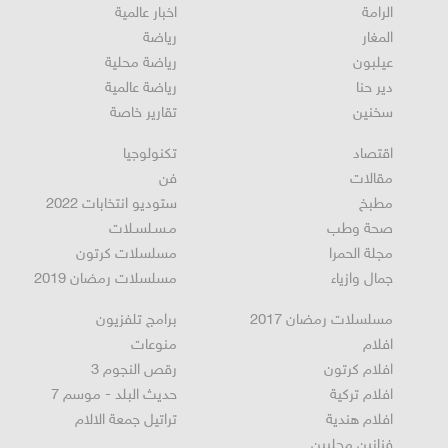
الرامة
اخبار عالمية
المغار
رياضة
عيلبون
رياضة محلية
دير حنا
رياضة عالمية
سخنين
تقارير خاصة
اقتصاد
تكنولوجيا
مقالات
فن
مطبخ
ستوديو انتخابات 2022
صحة وطب
مـسـلسـلات
مجلة الحمرا
مسلسلات كرتون
جمال وازياء
مسلسلات رمضان 2019
مسلسلات رمضان 2017
برامج تلفزيون
افلام
منوعات
افلام كرتون
رقص النجوم 3
افلام تركية
حديث البلد - موسم 7
افلام هندية
تراتيل جمعة الالام
فنانين محليين