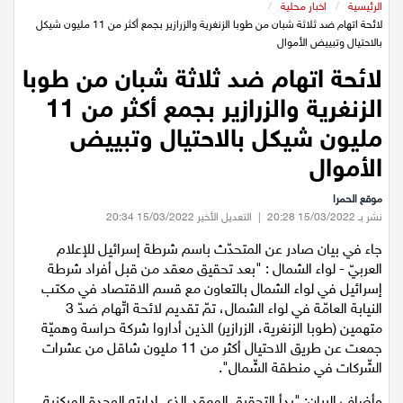
عيلبون
الرئيسية
/
اخبار محلية
/
لائحة اتهام ضد ثلاثة شبان من طوبا الزنغرية والزرازير بجمع أكثر من 11 مليون شيكل
بالاحتيال وتبييض الأموال
دير حنا
لائحة اتهام ضد ثلاثة شبان من طوبا
الزنغرية والزرازير بجمع أكثر من 11
سخنين
مليون شيكل بالاحتيال وتبييض
عرابة
الأموال
موقع الحمرا
اخبار عالمية
نشر بـ 15/03/2022 20:28
|
التعديل الأخير 15/03/2022 20:34
جاء في بيان صادر عن المتحدّث باسم شرطة إسرائيل للإعلام
رياضة
العربيّ - لواء الشمال : "بعد تحقيق معقد من قبل أفراد شرطة
إسرائيل في لواء الشمال بالتعاون مع قسم الاقتصاد في مكتب
رياضة محلية
النيابة العامّة في لواء الشمال، تمّ تقديم لائحة اتّهام ضدّ 3
متهمين (طوبا الزنغرية، الزرازير) الذين أداروا شركة حراسة وهميّة
جمعت عن طريق الاحتيال أكثر من 11 مليون شاقل من عشرات
رياضة عالمية
الشّركات في منطقة الشّمال".
تقارير خاصة
وأضاف البيان: "بدأ التحقيق المعقد الذي ادارته الوحدة المركزية