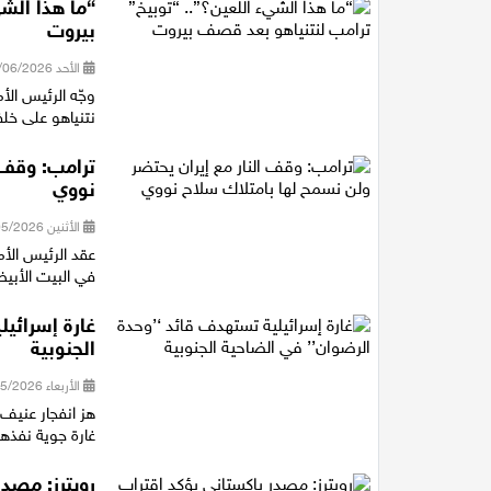
“ما هذا الش
بيروت
الأحد 14/06/2026 21:51
وجّه الرئيس الأ
نتنياهو على خلف
ترامب: وقف 
نووي
الأثنين 11/05/2026 21:46
عقد الرئيس الأمر
في البيت الأبي
غارة إسرائي
الجنوبية
الأربعاء 06/05/2026 20:56
هز انفجار عنيف ا
غارة جوية نفذه
رويترز: مصدر