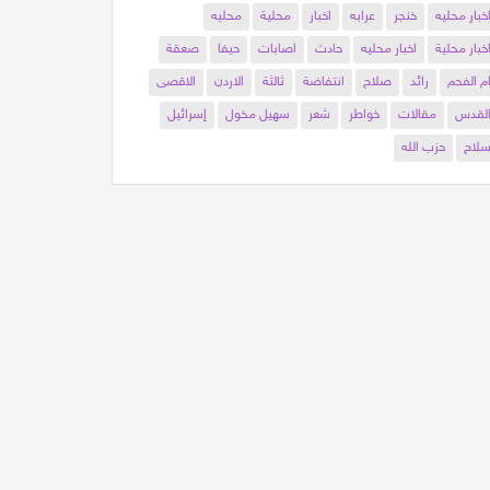
خبار محليه
خنجر
عرابه
اخبار
محلية
محليه
خبار محلية
اخبار محليه
حادث
اصابات
حيفا
صعقة
م الفحم
رائد
صلاح
انتفاضة
ثالثة
الاردن
الاقصى
لقدس
مقالات
خواطر
شعر
سهيل مخول
إسرائيل
لاح
حزب الله