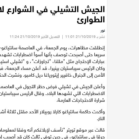
الجيش التشيلي في الشوارع لاح
الطوارئ
نور
نشر بـ 21/10/2019 11:01
|
التعديل الأخير 21/10/2019 11:24
إنطلقت مظاهرات، يوم الجمعة، في العاصمة سانتياغو- 
سريعا حتى أصبحت توصف بأنها أسوأ اضطرابات تشهدها
عبارات الإحتجاج مثل "مللنا، "تجاوزات"، و "تشيلي است
الأمن إلى الجنرال خافيير إيتورياغا ديل كامبو. ونشرت 
وأعلن الجيش في تشيلي فرض حظر التجول في العاصمة 
الاضطرابات التي تشهدها البلاد. وقال الرئيس سيباستيان 
شرارة الاحتجاجات العارمة.
وأكدت حاكمة سانتياغو كارلا روبيلار الأحد مقتل ثلاث
النار.
قالت عبر موقع تويتر "نأسف لإبلاغكم أنه وفقا لمعلوم
حرقا في سانتياغو، في حين توفي ثالث كان قد أصيب إصا