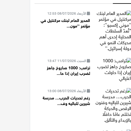
الأربعاء 08/07/2026 12:53
المدير العام لبنك مركنتيل في
مؤتمر ''مون...
السبت 11/07/2026 13:47
ترامب: 1000 صاروخ جاهز
لضرب إيران إذا حا...
الأربعاء 08/07/2026 13:00
رغم تحديات الحرب… مدرسة
شيرين للباليه وف...