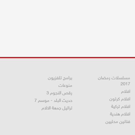
مسلسلات رمضان
برامج تلفزيون
2017
منوعات
افلام
رقص النجوم 3
افلام كرتون
حديث البلد - موسم 7
افلام تركية
تراتيل جمعة الالام
افلام هندية
فنانين محليين