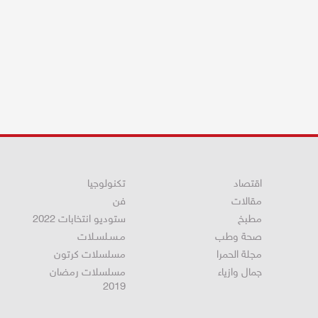
اقتصاد
تكنولوجيا
مقالات
فن
مطبخ
ستوديو انتخابات 2022
صحة وطب
مـسـلسـلات
مجلة الحمرا
مسلسلات كرتون
جمال وازياء
مسلسلات رمضان
2019