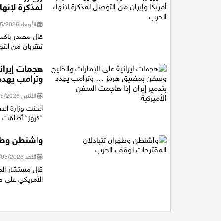
لمذكرة لإنها
الأربعاء 06/05/2026 19:11
قال مصدر ​باكستا
تقتربان من ​الت
هجمات إيران
وترامب يهدد 
الأثنين 04/05/2026 20:28
أعلنت وزارة الد
"كروز" أطلقت من
واشنطن وطهر
الأحد 03/05/2026 21:17
قال مستشار المت
الأمريكي على م