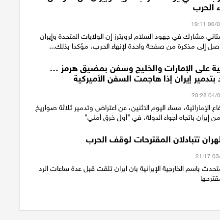
ء الحرب
ني مشارك ‌في جهود السلام لرويترز ​​إن الولايات المتحدة ⁠وإيران ​
وصل إلى مذكرة من صفحة ​واحدة لإنهاء ​الحرب، مؤكدا ‌بذلك...
ية على الإمارات والخليج وسفن بمضيق هرمز …
بتدمير إيران إذا هاجمت السفن الأميركية
فاع الإماراتية، مساء اليوم الاثنين، عن اعتراض وتدمير ثلاثة صواريخ
 إيران باتجاه أجواء الدولة، في "أول خرق أمني"
ان تتبادلان المقترحات لوقف الحرب
حدث باسم الخارجية الإيرانية بان ايران تلقت قبل عدة ساعات الرد
قترحها