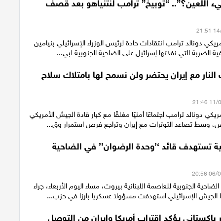
يء اللعين؟”.. “توبيخ” ترامب لنتنياهو بعد قصف
مريكي دونالد ترامب انتقادات حادة لرئيس الوزراء الإسرائيلي بنيامين
ية الضربة التي نفذتها إسرائيل على الضاحية الجنوبية لبي...
النار مع إيران يحتضر ولن نسمح لها بامتلاك سلاح
يكي دونالد ترامب اجتماعًا أمنيًا مغلقًا مع كبار قادة الجيش الأمريكي
ض، وسط تصاعد التوترات مع إيران وتراجع فرص استمرار وق...
لية تستهدف قائد ‘’وحدة الرضوان’’ في الضاحية
لضاحية الجنوبية للعاصمة اللبنانية بيروت، مساء اليوم الأربعاء، جراء
ا الجيش الإسرائيلي استهدفت مسؤولا عسكريا بارزا في حزب...
 باكستاني يؤكد اقتراب أمريكا وإيران من التوصل