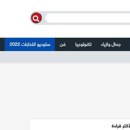
جمال وازياء
تكنولوجيا
فن
ستوديو انتخابات 2022
أكثر قراءة