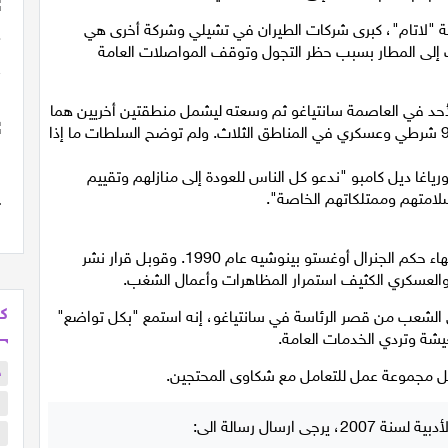
ة "لاتام"، كبرى شركات الطيران في تشيلي وشركة أخرى هي
 إلى المطار بسبب حظر التجول وتوقف المواصلات العامة
د في العاصمة سانتياغو ثم وسعته ليشمل منطقتين أخريين هما
فالبارايسو (وسط) وكونسيبسيون (جنوب)، وتم نشر 9500 شرطي وعسكري في المناطق الثلاث. ولم توضح السلطات ما إذا
رياغا ديل كامبو "ندعو كل الناس للعودة إلى منازلهم وتقييم
وسلامتهم وممتلكاتهم الخاصة".
وجاب عسكريون الشوارع في دوريات للمرة الأولى منذ انتهاء حكم الجنرال أوغستو بينوشيه عام 1990. وقوبل قرار نشر
 والعسكري الكثيف استمرار المظاهرات وأعمال الشغب.
كل
ى الشعب من قصر الرئاسة في سانتياغو، إنه استمع "بكل تواضع"
شة وتردي الخدمات العامة.
ح
كل مجموعة عمل للتعامل مع شكاوى المحتجين.
ا
ا