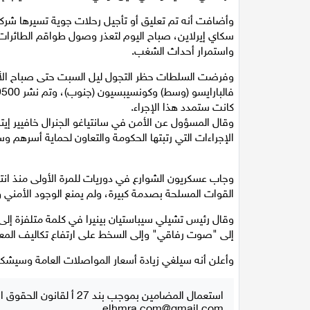
وأضافت أنه تم تعليق أو تأجيل رحلات جوية تسيرها شرك
سكاي إيرلاين، صباح اليوم لتعذر وصول طواقم الطائرات
واستمرار أحداث الشغب.
وفرضت السلطات حظر التجول ليل السبت حتى صباح الأح
كانت ستمدد هذا الإجراء.
وقال المسؤول عن الأمن في سانتياغو الجنرال خافيير إيتو
الإجراءات التي رتبتها الحكومة والتعاون لحماية أسرهم 
القوات المسلحة بصدمة كبيرة، ولم يمنع الوجود الأمني
وقال رئيس تشيلي سيباستيان بينيرا في كلمة متلفزة إل
إلى "صوت رفاقي" وإلى السخط على ارتفاع تكاليف المعي
وأعلن أنه سيلغي زيادة أسعار المواصلات العامة وسيش
استعمال المضامين بموجب بند 27 أ لقانون الحقوق الأدبية لسنة 2007، يرجى ارسال رسالة الى:
elhmra.com@gmail.com