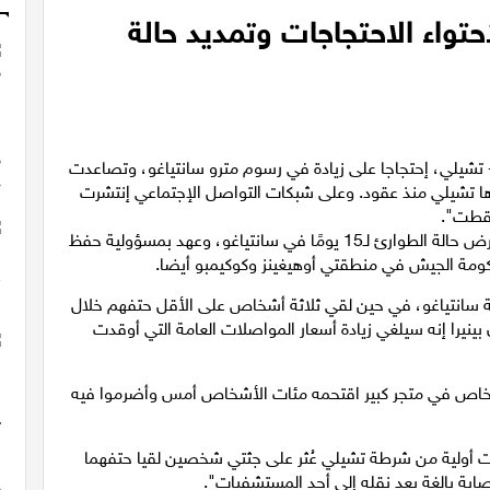
تواء الاحتجاجات وتمديد حالة
تشيلي، إحتجاجا على زيادة في رسوم مترو سانتياغو، وتصاعدت
 تشيلي منذ عقود. وعلى شبكات التواصل الإجتماعي إنتشرت
يقطت".
وكان الرئيس سيباستيان بينيرا، قد أعلن مساء الجمعة، فرض حالة الطوارئ لـ15 يومًا في سانتياغو، وعهد بمسؤولية حفظ
الحكومة الجيش في منطقتي أوهيغينز وكوكيمبو أيضا.
سانتياغو، في حين لقي ثلاثة أشخاص على الأقل حتفهم خلال
بينيرا إنه سيلغي زيادة أسعار المواصلات العامة التي أوقدت
ة أشخاص في متجر كبير اقتحمه مئات الأشخاص أمس وأضرموا فيه
ات أولية من شرطة تشيلي عُثر على جثتي شخصين لقيا حتفهما
بة بالغة بعد نقله إلى أحد المستشفيات".