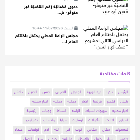
الأثنين 13/07/2026 22:51
دعوى قضائيّة رَقم القضيّة غير
متوفّر- مُ...
السبت 11/07/2026 16:44
مجلس الرامة المحلي يحتفل باختتام
العام ا...
كلمات مفتاحية
الرئيس
تركيا
ديكتاتورية
الجدول
الصيني
جنس
الجنين
داعش
يتبنى
تفجير
فرنسا
اخبار
محلية
محليه
اخبار محلية
اخبار محليه
مهرجان السباط
الرامه
السباط
وجبات
رئيسية
اطباق
اكلات
مأكولات
اومليت
مزايا
واتساب
تكنولوجيا
فيسبوك
مقال
مقاس
ثوب
نبي
الله
آدم
توقعات
علماء