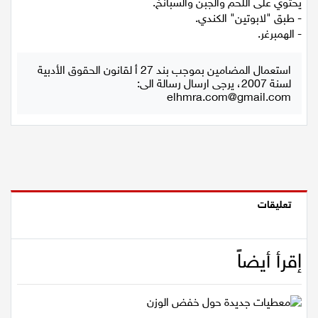
- الطبق الايطالي المعروف باسم "كالزون" وهو عبارة عن خبز
يحتوي على اللحم والجبن والسبانخ.
اقتصاد
- طبق "لابوتين" الكندي.
- الهمبرغر.
مقالات
استعمال المضامين بموجب بند 27 أ لقانون الحقوق الأدبية
مطبخ
لسنة 2007، يرجى ارسال رسالة الى:
elhmra.com@gmail.com
صحة وطب
مجلة الحمرا
جمال وازياء
تعليقات
تكنولوجيا
فن
إقرأ أيضاً
ستوديو انتخابات 2022