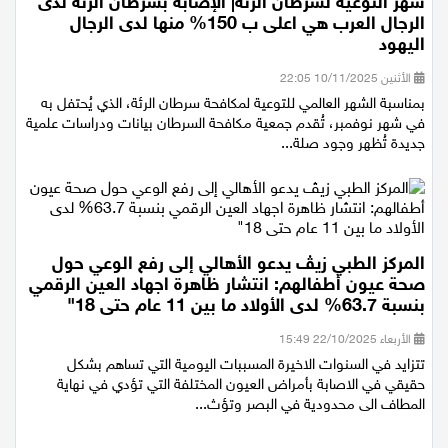
شهر التوعية لسرطان الرئة| الإصابة بسرطان الرئة لدى
الرجال العرب هي اعلى ب 150% منها لدى الرجال
اليهود
الأثنين 10/11/2025 22:05
بمناسبة الشهر العالمي للتوعية لمكافحة سرطان الرئة، الذي يُحتفل به
في شهر نوفمبر، تُقدم جمعية مكافحة السرطان بيانات ودراسات علمية
جديدة تُظهر وجود صلة...
المركز الطبي زيڤ يدعو الأهالي إلى رفع الوعي حول
صحة عيون أطفالهم: انتشار ظاهرة اجهاد العين الرقمي
بنسبة 63.7% لدى الأولاد ما بين 11 عام حتى 18"
الأربعاء 22/10/2025 15:49
تتزايد في السنوات الاخيرة المسببات اليومية التي تساهم بشكل
حقيقي في الاصابة بأمراض العيون المختلفة التي تؤدي في نهاية
المطاف الى محدودية في البصر وتؤث...