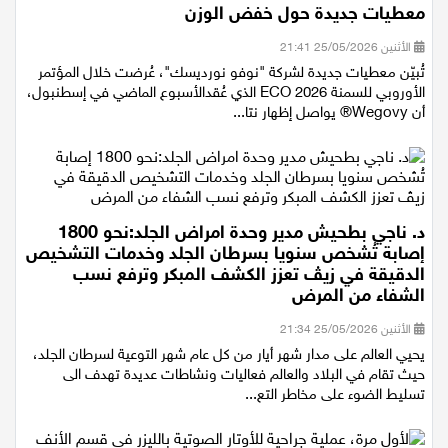
معطيات جديدة حول خفض الوزن
الأثنين 25/05/2026 21:41
تُبيّن معطيات جديدة لشركة "نوفو نورديسك"، عُرضت خلال المؤتمر
الأوروبي للسمنة ECO 2026 الذي عُقدالأسبوع الماضي في إسطنبول،
أن Wegovy® يواصل إظهار نتا...
د. ناجي بطحيش مدير وحدة امراض الجلد:نحو 1800
إصابة تُشخص سنويا بسرطان الجلد وخدمات التشخيص
الدقيقة في زيڤ تعزز الكشف المبكر وترفع نسب
الشفاء من المرض
الأثنين 25/05/2026 21:34
يحيي العالم على مدار شهر أيار من كل عام شهر التوعية لسرطان الجلد،
حيث تقام في البلاد والعالم فعاليات ونشاطات عديدة تهدف الى
تسليط الضوء على مخاطر التع...