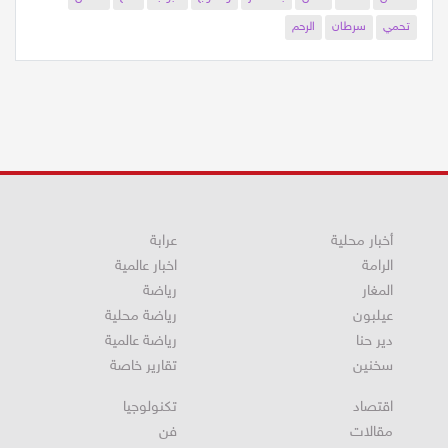
طقس
شتاء
حافل
بالامطار
والثلوج
حبوب
منع
الحمل
تحمي
سرطان
الرحم
أخبار محلية
عرابة
الرامة
اخبار عالمية
المغار
رياضة
عيلبون
رياضة محلية
دير حنا
رياضة عالمية
سخنين
تقارير خاصة
اقتصاد
تكنولوجيا