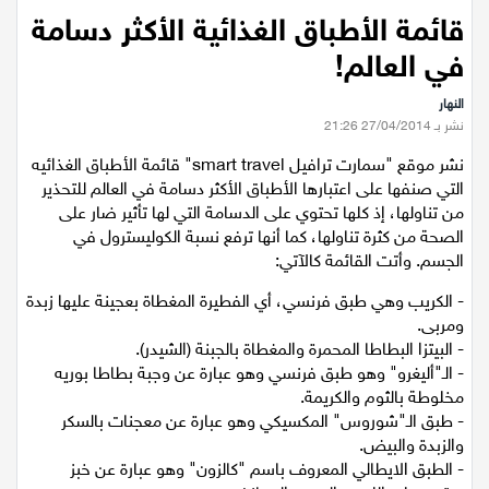
عيلبون
الرئيسية
/
صحة وطب
/
قائمة الأطباق الغذائية الأكثر دسامة في العالم!
قائمة الأطباق الغذائية الأكثر دسامة
دير حنا
في العالم!
النهار
سخنين
نشر بـ 27/04/2014 21:26
نشر موقع "سمارت ترافيل smart travel" قائمة الأطباق الغذائيه
عرابة
التي صنفها على اعتبارها الأطباق الأكثر دسامة في العالم للتحذير
من تناولها، إذ كلها تحتوي على الدسامة التي لها تأثير ضار على
اخبار عالمية
الصحة من كثرة تناولها، كما أنها ترفع نسبة الكوليسترول في
الجسم. وأتت القائمة كالآتي:
رياضة
- الكريب وهي طبق فرنسي، أي الفطيرة المغطاة بعجينة عليها زبدة
ومربى.
رياضة محلية
- البيتزا البطاطا المحمرة والمغطاة بالجبنة (الشيدر).
- الـ"أليغرو" وهو طبق فرنسي وهو عبارة عن وجبة بطاطا بوريه
مخلوطة بالثوم والكريمة.
رياضة عالمية
- طبق الـ"شوروس" المكسيكي وهو عبارة عن معجنات بالسكر
والزبدة والبيض.
تقارير خاصة