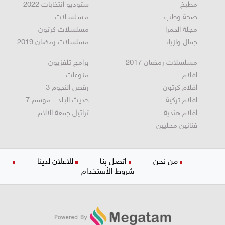
مقالات
فن
مطبخ
ستوديو انتخابات 2022
صحة وطب
مـسـلسـلات
مجلة الحمرا
مسلسلات كرتون
جمال وازياء
مسلسلات رمضان 2019
مسلسلات رمضان 2017
برامج تلفزيون
افلام
منوعات
افلام كرتون
رقص النجوم 3
افلام تركية
حديث البلد - موسم 7
افلام هندية
تراتيل جمعة الالام
فنانين محليين
من نحن
اتصل بنا
للاعلان لدينا
شروط الأستخدام