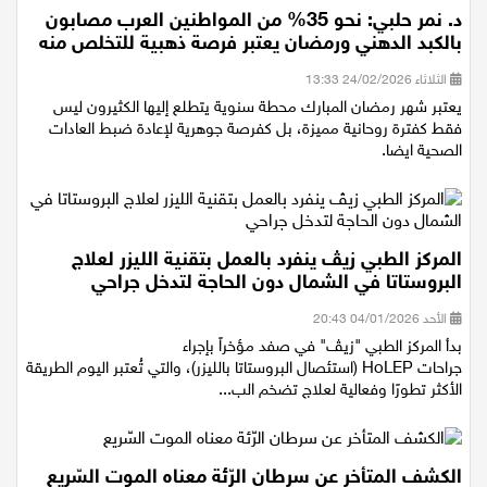
د. نمر حلبي: نحو 35% من المواطنين العرب مصابون
بالكبد الدهني ورمضان يعتبر فرصة ذهبية للتخلص منه
الثلاثاء 24/02/2026 13:33
يعتبر شهر رمضان المبارك محطة سنوية يتطلع إليها الكثيرون ليس
فقط كفترة روحانية مميزة، بل كفرصة جوهرية لإعادة ضبط العادات
الصحية ايضا.
المركز الطبي زيڤ ينفرد بالعمل بتقنية الليزر لعلاج
البروستاتا في الشمال دون الحاجة لتدخل جراحي
الأحد 04/01/2026 20:43
بدأ المركز الطبي "زيڤ" في صفد مؤخراً بإجراء
جراحات HoLEP (استئصال البروستاتا بالليزر)، والتي تُعتبر اليوم الطريقة
الأكثر تطورًا وفعالية لعلاج تضخم الب...