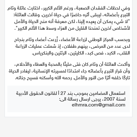
قاتلة.
اقتصاد
وفي لحظات الفقدان الصعبة، ورغم الألم الكبير، اختارت عائلة وئام
التبرع بأعضائه، ليبقى أثره حاضرًا في حياة آخرين. وقالت العائلة:
مقالات
"لا شيء يمكن أن يعيده إلينا، لكن معرفة أنه منح الحياة والأمل
لأشخاص آخرين تمنحنا القليل من العزاء وسط هذا الألم الكبير".
مطبخ
وبحسب المركز الوطني لزراعة الأعضاء، زُرعت أعضاء وئام بنجاح
لدى عدد من المرضى، بينهم طفلان، إذ شملت عمليات الزراعة
صحة وطب
القلب، الكبد، فص كبد، الكليتين، الرئتين والبنكرياس.
مجلة الحمرا
وأكدت العائلة أن وئام كان فتى مليئًا بالمحبة والعطاء والأحلام،
وأن قرار التبرع بأعضائه جاء امتدادًا لمسيرته الإنسانية، ليغادر الحياة
جمال وازياء
تاركًا خلفه أثرًا من النور والأمل. رحمه الله وأسكنه فسيح جناته.
تكنولوجيا
استعمال المضامين بموجب بند 27 أ لقانون الحقوق الأدبية
لسنة 2007، يرجى ارسال رسالة الى:
elhmra.com@gmail.com
فن
ستوديو انتخابات 2022