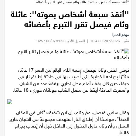
عيلبون
الرئيسية
/
اخبار محلية
/
''أنقذ سبعة أشخاص بموته'': عائلة وئام فيصل تقرر التبرع بأعضائه
''أنقذ سبعة أشخاص بموته'': عائلة
دير حنا
وئام فيصل تقرر التبرع بأعضائه
سخنين
موقع الحمرا
نشر بـ 06/07/2026 16:47
|
التعديل الأخير 06/07/2026 16:57
عرابة
اخبار عالمية
توفي الفتى وئام فيصل، رحمه الله، البالغ من العمر 17 عامًا،
متأثرًا بجراحه الخطيرة التي أُصيب بها في حادثة إطلاق نار في
رياضة
حيفا، حين كان يقف أمام محل تجاري برفقة عدد من الشبان.
وأسفرت الحادثة أيضًا عن مقتل الشاب جوناثان خوري، 18 عامًا.
رياضة محلية
رياضة عالمية
وقال سامي فيصل، عمّ وئام، إن ابن شقيقه "كان في المكان
الخطأ"، موضحًا أن إطلاق النار استهدف مجموعة من الشبان خارج
المحل، وأن وئام حاول الدخول إلى الداخل قبل أن يُصاب بجراح
تقارير خاصة