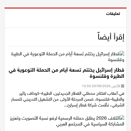
تعليقات
إقرأ أيضاً
قطار إسرائيل يختتم تسعة أيام من الحملة التوعوية في
الطيرة وقلنسوة
الأثنين 03/08/2026 15:50
في أعقاب افتتاح محطتي القطار الجديدتين، الطيرة–كوخاف يائير
والطيبة–قلنسوة، ضمن المرحلة الأولى من التشغيل التدريجي للمسار
الشرقي، نظّمت شركة قطار إسرائ...