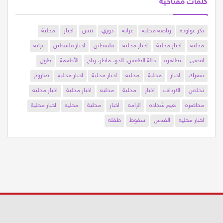
كلمات مفتاحية
بكر عواودة
رياضه محليه
عرابه
دوري
تنس
اخبار
محلية
محليه
اخبار محلية
اخبار محليه
فلسطين
اخبار فلسطين
عرابه
اقصى
تظاهرة
حالة الطقس، الجو، ماطر، رياح
الأطعمة
طول
شعرك
اخبار
محلية
محليه
اخبار محلية
اخبار محليه
صاروخ
تخلص
الارداف
اخبار
محلية
محليه
اخبار محلية
اخبار محليه
محاضره
نعيم شحاده
الرامه
اخبار
محلية
محليه
اخبار محلية
اخبار محليه
القدس
سقوط
طفله