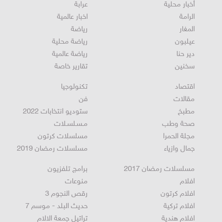
أخبار محلية
عرابة
الرامة
اخبار عالمية
المغار
رياضة
عيلبون
رياضة محلية
دير حنا
رياضة عالمية
سخنين
تقارير خاصة
اقتصاد
تكنولوجيا
مقالات
فن
مطبخ
ستوديو انتخابات 2022
صحة وطب
مـسـلسـلات
مجلة الحمرا
مسلسلات كرتون
جمال وازياء
مسلسلات رمضان 2019
مسلسلات رمضان 2017
برامج تلفزيون
افلام
منوعات
افلام كرتون
رقص النجوم 3
افلام تركية
حديث البلد - موسم 7