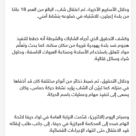
اقتصاد
وخلال الأسابيع الأخيرة، تم اعتقال شاب، البالغ من العمر 18 عامًا
من بلدة إعبلين، للاشتباه في ضلوعه بنشاط أمني.
مقالات
مطبخ
وكشف التحقيق الذي أجراه الشاباك والشرطة أنه خطط لتنفيذ
هجوم ضد بلدة يهودية قريبة من مكان سكنه. كما بحث وتعلّم
صحة وطب
مواد تتعلق باستخدام الأسلحة وصناعة العبوات الناسفة، وحاول
شراء وسائل قتالية.
مجلة الحمرا
جمال وازياء
وخلال التحقيق، تم ضبط ذخائر من أنواع مختلفة كان قد أخفاها
في منزله. كما تبيّن أن الشاب يؤيد نشاط حركة حماس، وكان
تكنولوجيا
يسعى إلى تنفيذ مهام وعمليات باسم الحركة.
فن
وصباح اليوم (الاثنين)، قدّمت النيابة العامة في لواء حيفا لائحة
ستوديو انتخابات 2022
اتهام ضده إلى المحكمة المركزية في حيفا، إلى جانب طلب إبقائه