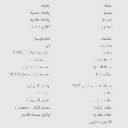
الرامة
اخبار عالمية
المغار
رياضة
عيلبون
رياضة محلية
دير حنا
رياضة عالمية
سخنين
تقارير خاصة
اقتصاد
تكنولوجيا
مقالات
فن
مطبخ
ستوديو انتخابات 2022
صحة وطب
مـسـلسـلات
مجلة الحمرا
مسلسلات كرتون
جمال وازياء
مسلسلات رمضان 2019
مسلسلات رمضان 2017
برامج تلفزيون
افلام
منوعات
افلام كرتون
رقص النجوم 3
افلام تركية
حديث البلد - موسم 7
افلام هندية
تراتيل جمعة الالام
فنانين محليين