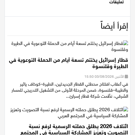
تعليقات
إقرأ أيضاً
قطار إسرائيل يختتم تسعة أيام من الحملة التوعوية في
الطيرة وقلنسوة
الأثنين 03/08/2026 15:50
في أعقاب افتتاح محطتي القطار الجديدتين، الطيرة–كوخاف يائير
والطيبة–قلنسوة، ضمن المرحلة الأولى من التشغيل التدريجي للمسار
الشرقي، نظّمت شركة قطار إسرائ...
ائتلاف 2026 يطلق حملته الرسمية لرفع نسبة