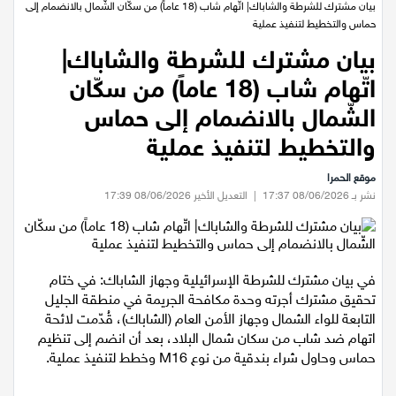
عيلبون
الرئيسية
/
اخبار محلية
/
بيان مشترك للشرطة والشاباك| اتّهام شاب (18 عاماً) من سكّان الشّمال بالانضمام إلى
حماس والتخطيط لتنفيذ عملية
دير حنا
بيان مشترك للشرطة والشاباك|
اتّهام شاب (18 عاماً) من سكّان
سخنين
الشّمال بالانضمام إلى حماس
عرابة
والتخطيط لتنفيذ عملية
موقع الحمرا
اخبار عالمية
نشر بـ 08/06/2026 17:37
|
التعديل الأخير 08/06/2026 17:39
رياضة
رياضة محلية
في بيان مشترك للشرطة الإسرائيلية وجهاز الشاباك: في ختام
تحقيق مشترك أجرته وحدة مكافحة الجريمة في منطقة الجليل
التابعة للواء الشمال وجهاز الأمن العام (الشاباك)، قُدّمت لائحة
رياضة عالمية
اتهام ضد شاب من سكان شمال البلاد، بعد أن انضم إلى تنظيم
حماس وحاول شراء بندقية من نوع M16 وخطط لتنفيذ عملية.
تقارير خاصة