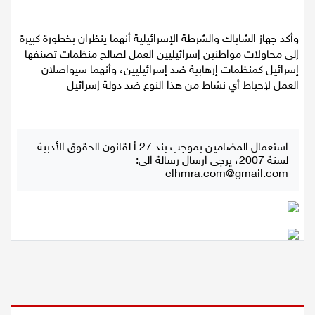
قيد الاعتقال حتى انتهاء الإجراءات القضائية.
وأكد جهاز الشاباك والشرطة الإسرائيلية أنهما ينظران بخطورة كبيرة
إلى محاولات مواطنين إسرائيليين العمل لصالح منظمات تصنفها
إسرائيل كمنظمات إرهابية ضد إسرائيليين، وأنهما سيواصلان
العمل لإحباط أي نشاط من هذا النوع ضد دولة إسرائيل
استعمال المضامين بموجب بند 27 أ لقانون الحقوق الأدبية
لسنة 2007، يرجى ارسال رسالة الى:
elhmra.com@gmail.com