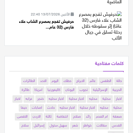
الأثنين 13/07/2026 22:40
حرفيش تفجع بمصرع الشاب علاء
فارس (32 عام...
كلمات مفتاحية
حالة
الطقس
غائم
الابراج
حظك
اليوم
الاحد
الطائرات
الحربية
الإسرائيلية
تجوب
اليونان
كاليفورنيا
امريكا
طائرة
اخبار
محلية
محليه
اخبار محلية
اخبار محليه
خنجر
عرابه
اخبار
محلية
محليه
اخبار محلية
اخبار محليه
حادث
اصابات
حيفا
صعقة
ام الفحم
رائد
صلاح
انتفاضة
ثالثة
الاردن
الاقصى
القدس
مقالات
خواطر
شعر
سهيل مخول
إسرائيل
سلاح