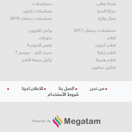
مطبخ
ستوديو انتخابات 2022
صحة وطب
مـسـلسـلات
مجلة الحمرا
مسلسلات كرتون
جمال وازياء
مسلسلات رمضان 2019
مسلسلات رمضان 2017
برامج تلفزيون
افلام
منوعات
افلام كرتون
رقص النجوم 3
افلام تركية
حديث البلد - موسم 7
افلام هندية
تراتيل جمعة الالام
فنانين محليين
من نحن
اتصل بنا
للاعلان لدينا
شروط الأستخدام