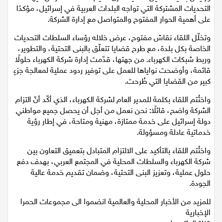
ورئيس بلدية سخنين، السيد مازن غنايم، كلمةً استعرض فيها
التحديات المشتركة التي تواجه البلدات العربية في إسرائيل، مؤكدًا
اقتصاد
على أهمية الحوار المفتوح والمتواصل مع إدارة الشركة.
مقالات
وتخلّل اللقاء نقاش مفتوح، عرض خلاله رؤساء السلطات التحديات
الخاصة بكل بلدة، مع طرح قضايا تتعلّق بالبنى التحتية، والتطوير،
مطبخ
وربط شبكات الكهرباء. من جهتها، قدّمت إدارة شركة الكهرباء حلولًا
قائمة، وأوضحت نواياها للعمل على توفير ردود عملية لمعالجة جزءٍ
صحة وطب
كبير من القضايا التي طُرحت.
واختُتم اللقاء بكلمة للمدير العام لشركة الكهرباء، الذي أكّد أنّ التزام
مجلة الحمرا
الشركة واضح، قائلًا: نحن نعمل من أجل أن يحصل جميع مواطني
دولة إسرائيل على خدمة ممتازة، مهنية ومتاحة، في إطار رؤية
جمال وازياء
خدماتية عادلة ومسؤولة.
تكنولوجيا
واختُتم اللقاء بالتأكيد على الالتزام المتبادل بتعميق التعاون بين
شركة الكهرباء والسلطات المحلية في المجتمع العربي، بهدف دفع
فن
حلول عملية، وتعزيز البنى التحتية، وضمان تقديم خدمة عالية
الجودة.
ستوديو انتخابات 2022
للمزيد من الأخبار المحلية والعالمية انضموا الى مجموعات الحمرا