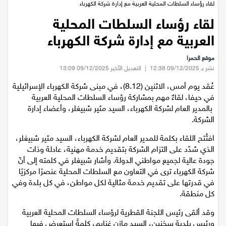
عيلبون
الرئيسية
/
مجالس محليه
/
لقاء رؤساء السلطات المحلية العربية مع إدارة شركة الكهرباء
لقاء رؤساء السلطات المحلية
دير حنا
العربية مع إدارة شركة الكهرباء
سخنين
موقع الحمرا
نشر بـ 09/12/2025 12:38
|
التعديل الأخير 09/12/2025 13:09
عرابة
عُقد يوم أمس، الاثنين (8.12)، في مبنى شركة الكهرباء الإسرائيلية
في حيفا، لقاءٌ مهم بمشاركة رؤساء السلطات المحلية العربية
اخبار عالمية
بالمدير العام لشركة الكهرباء، السيد مئير شبيغلر، وأعضاء إدارة
الشركة.
رياضة
افتُتح اللقاء بكلمة للمدير العام لشركة الكهرباء، السيد مئير شبيغلر،
الذي شدّد على التزام الشركة بتقديم خدمة مهنية، عادلة وذات
رياضة محلية
جودة عالية لجميع مواطني الدولة. وأشار شبيغلر في كلمته إلى أنّ
شركة الكهرباء ترى في التعاون مع السلطات المحلية عنصرًا مركزيًا
في قدرتها على تقديم خدمة مثالية لكل مواطن، في كل بلدة وفي
رياضة عالمية
كل منطقة.
تقارير خاصة
وقد ألقى رئيس اللجنة القطرية لرؤساء السلطات المحلية العربية