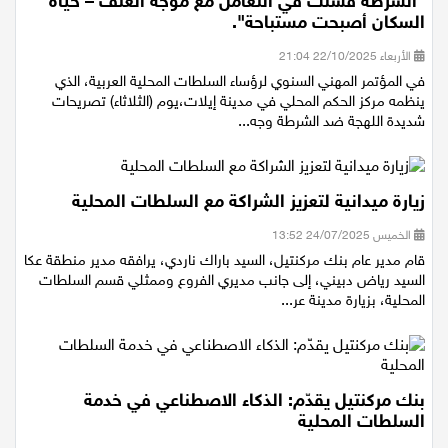
رؤساء السلطات المحلية العربية في هجوم حاد:
"الشرطة فشلت في التعامل مع موجة العنف – حياة
السكان أصبحت مستباحة".
الأربعاء 22/10/2025 21:04
في المؤتمر المهني السنوي لرؤساء السلطات المحلية العربية، الذي
ينظمه مركز الحكم المحلي في مدينة إيلات،يوم (الثلاثاء) تصريحات
شديدة اللهجة ضد الشرطة وجه...
زيارة ميدانية لتعزيز الشراكة مع السلطات المحلية
الخميس 24/07/2025 13:52
قام مدير عام بنك مركنتيل، السيد باراك ناردي، يرافقه مدير منطقة عكا
السيد رياض دبيني، إلى جانب مديري الفروع وممثلي قسم السلطات
المحلية، بزيارة مدينة عر...
بنك مركنتيل يقدّم: الذكاء الاصطناعي في خدمة
السلطات المحلية