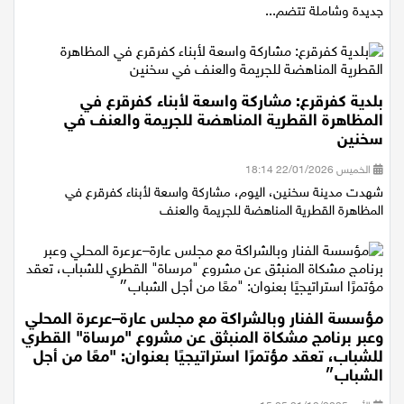
المدن الثلاث الكبرى (تل أبيب، القدس، وحيفا) - (الخميس) على اتفاقية
جديدة وشاملة تتضم...
بلدية كفرقرع: مشاركة واسعة لأبناء كفرقرع في
المظاهرة القطرية المناهضة للجريمة والعنف في
سخنين
الخميس 22/01/2026 18:14
شهدت مدينة سخنين، اليوم، مشاركة واسعة لأبناء كفرقرع في
المظاهرة القطرية المناهضة للجريمة والعنف
مؤسسة الفنار وبالشراكة مع مجلس عارة–عرعرة المحلي
وعبر برنامج مشكاة المنبثق عن مشروع "مرساة" القطري
للشباب، تعقد مؤتمرًا استراتيجيًا بعنوان: "معًا من أجل
الشباب״