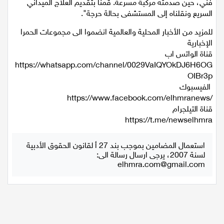
أنحاء جسده. تبيّن أنه كان متوقفًا على جانب الطريق بسبب عطل
فني، حين صدمته مركبة مسرعة. قمنا بتقديم العلاج الميداني
اقتصاد
السريع ونقلناه إلى المستشفى بحالة حرجة".
للمزيد من الأخبار المحلية والعالمية انضموا الى مجموعات الحمرا
مقالات
الإخبارية
قناة الواتس اب
مطبخ
https://whatsapp.com/channel/0029VaIQYOkDJ6H6OG
OIBr3p
صحة وطب
الفيسبوك
https://www.facebook.com/elhmranews/
مجلة الحمرا
قناة التيلجرام
https://t.me/newselhmra
جمال وازياء
استعمال المضامين بموجب بند 27 أ لقانون الحقوق الأدبية
تكنولوجيا
لسنة 2007، يرجى ارسال رسالة الى:
elhmra.com@gmail.com
فن
ستوديو انتخابات 2022