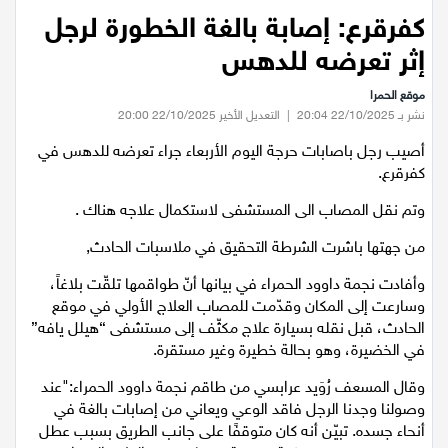
عيلبون
الرئيسية
/
اخبار محلية
/
كفرقرع: إصابة بالغة الخطورة لرجل إثر تعرضه للدهس
كفرقرع: إصابة بالغة الخطورة لرجل
دير حنا
إثر تعرضه للدهس
موقع الحمرا
سخنين
نشر بـ 22/10/2025 20:04
|
التعديل الأخير 22/10/2025 20:00
أصيب رجل باصابات حرجة اليوم الأربعاء جراء تعرضه للدهس في
عرابة
كفرقرع.
وتم نقل المصاب الى المستشفى لاستكمال علاجه هناك .
اخبار عالمية
من جهتها باشرت الشرطة التحقيق في ملاسبات الحادث,
رياضة
وأفادت نجمة داوود الحمراء في بيانها أنّ طواقمها تلقّت بلاغاً،
وسارعت إلى المكان وقدّمت للمصاب العلاج الأولي في موقع
رياضة محلية
الحادث، قبل نقله بسيارة علاج مكثّف إلى مستشفى “هيلل يافه”
في الخضيرة، وهو بحالة خطيرة وغير مستقرة.
رياضة عالمية
وقال المسعف رُوَيد عرابسي من طاقم نجمة داوود الحمراء:"عند
وصولنا وجدنا الرجل فاقد الوعي ويعاني من إصابات بالغة في
تقارير خاصة